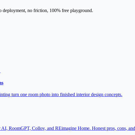
o deployment, no friction, 100% free playground.
ns
nting turn one room photo into finished interior design concepts.
rior AI, RoomGPT, Collov, and REimagine Home. Honest pros, cons, and