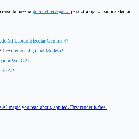
onsulta nuestra
guia del navegador
para otra opcion sin instalacion.
ede Mi Laptop Ejecutar Gemma 4?
s? Lee
Gemma 4: ¿Cual Modelo?
vegador WebGPU
al de API
I magic you read about, applied. First render is free.