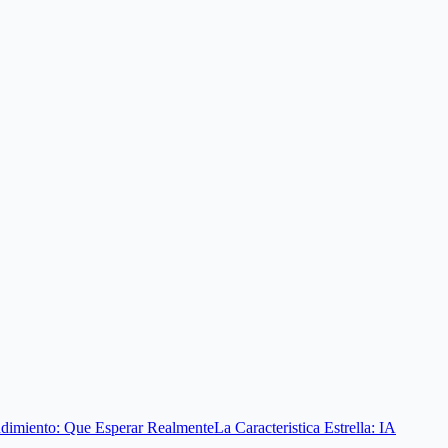
dimiento: Que Esperar Realmente
La Caracteristica Estrella: IA