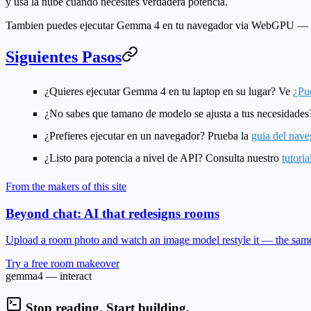
y usa la nube cuando necesites verdadera potencia.
Tambien puedes ejecutar Gemma 4 en tu navegador via WebGPU — c
Siguientes Pasos
¿Quieres ejecutar Gemma 4 en tu laptop en su lugar? Ve
¿Pu
¿No sabes que tamano de modelo se ajusta a tus necesidade
¿Prefieres ejecutar en un navegador? Prueba la
guia del na
¿Listo para potencia a nivel de API? Consulta nuestro
tutori
From the makers of this site
Beyond chat: AI that redesigns rooms
Upload a room photo and watch an image model restyle it — the same A
Try a free room makeover
gemma4 — interact
Stop reading. Start building.