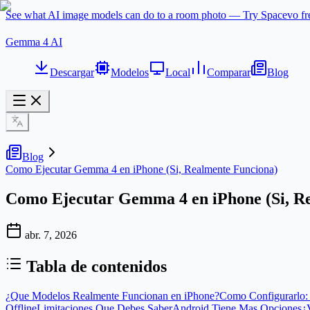
See what AI image models can do to a room photo — Try Spacevo f
Gemma 4 AI
Descargar
Modelos
Local
Comparar
Blog
Blog
Como Ejecutar Gemma 4 en iPhone (Si, Realmente Funciona)
Como Ejecutar Gemma 4 en iPhone (Si, R
abr. 7, 2026
Tabla de contenidos
¿Que Modelos Realmente Funcionan en iPhone?
Como Configurarlo:
Offline
Limitaciones Que Debes Saber
Android Tiene Mas Opciones
¿