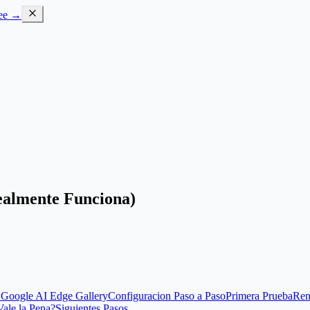
ree →
ealmente Funciona)
 Google AI Edge Gallery
Configuracion Paso a Paso
Primera Prueba
Ren
Vale la Pena?
Siguientes Pasos