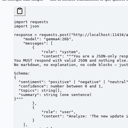
import
 requests
import
 json
response 
=
 requests.post(
"http://localhost:11434/
    "model"
: 
"gemma4:26b"
,
    "messages"
: [
        {
            "role"
: 
"system"
,
            "content"
: 
"""You are a JSON-only res
You MUST respond with valid JSON and nothing else
No markdown, no explanation, no code blocks — jus
Schema:
{
  "sentiment": "positive" | "negative" | "neutral
  "confidence": number between 0 and 1,
  "topics": string[],
  "summary": string (one sentence)
}"""
        },
        {
            "role"
: 
"user"
,
            "content"
: 
"Analyze: 'The new update 
        }
    ],