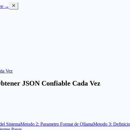
ree →
ada Vez
btener JSON Confiable Cada Vez
del Sistema
Metodo 2: Parametro Format de Ollama
Metodo 3: Definici
ientes Pasos