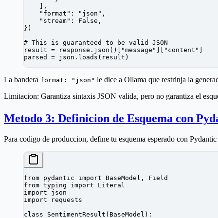
    ],
    "format"
: 
"json"
,
    "stream"
: 
False
,
})
# This is guaranteed to be valid JSON
result 
=
 response.json()[
"message"
][
"content"
]
parsed 
=
 json.loads(result)
La bandera
le dice a Ollama que restrinja la gener
format: "json"
Limitacion:
Garantiza sintaxis JSON valida, pero no garantiza el es
Metodo 3: Definicion de Esquema con Pyd
Para codigo de produccion, define tu esquema esperado con Pydantic y
from
 pydantic 
import
 BaseModel, Field
from
 typing 
import
 Literal
import
 json
import
 requests
class
 SentimentResult
(
BaseModel
):