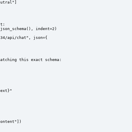
eutral"
]
lt:
_json_schema(), 
indent
=
2
)
434/api/chat"
, 
json
=
{
matching this exact schema:
text
}
"
content"
])