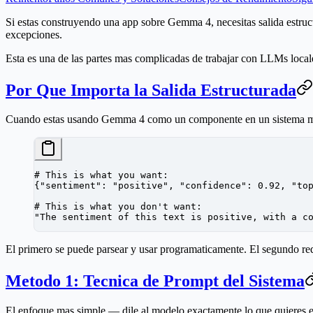
Si estas construyendo una app sobre Gemma 4, necesitas salida estruc
excepciones.
Esta es una de las partes mas complicadas de trabajar con LLMs local
Por Que Importa la Salida Estructurada
Cuando estas usando Gemma 4 como un componente en un sistema mas
# This is what you want:
{
"sentiment"
: 
"positive"
, 
"confidence"
: 
0.92
, 
"to
# This is what you don't want:
"The sentiment of this text is positive, with a c
El primero se puede parsear y usar programaticamente. El segundo requi
Metodo 1: Tecnica de Prompt del Sistema
El enfoque mas simple — dile al modelo exactamente lo que quieres e