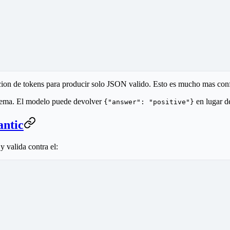
acion de tokens para producir solo JSON valido. Esto es mucho mas confi
quema. El modelo puede devolver
en lugar d
{"answer": "positive"}
antic
 valida contra el: