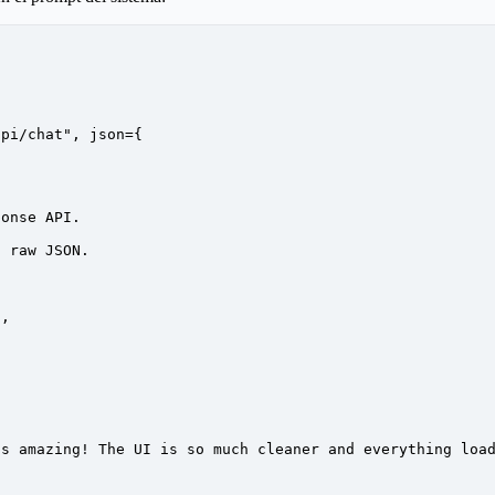
api/chat"
, 
json
=
{
ponse API. 
.
t raw JSON.
",
is amazing! The UI is so much cleaner and everything loa