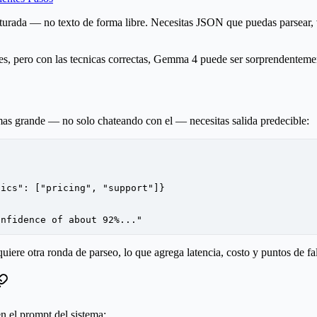
turada — no texto de forma libre. Necesitas JSON que puedas parsear, va
es, pero con las tecnicas correctas, Gemma 4 puede ser sorprendenteme
 grande — no solo chateando con el — necesitas salida predecible:
pics"
: [
"pricing"
, 
"support"
]}
onfidence of about 92%..."
ere otra ronda de parseo, lo que agrega latencia, costo y puntos de fal
n el prompt del sistema: