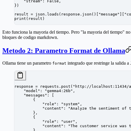
    "stream"
: 
False
,
})
result 
=
 json.loads(response.json()[
"message"
][
"c
print
(result)
Esto funciona la mayoria del tiempo. Pero "la mayoria del tiempo" n
bloques de codigo markdown.
Metodo 2: Parametro Format de Ollama
Ollama tiene un parametro
integrado que restringe la salida 
format
response 
=
 requests.post(
"http://localhost:11434/
    "model"
: 
"gemma4:26b"
,
    "messages"
: [
        {
            "role"
: 
"system"
,
            "content"
: 
"Analyze the sentiment of 
        },
        {
            "role"
: 
"user"
,
            "content"
: 
"The customer service was 
        }