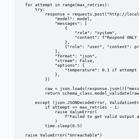
    for
 attempt 
in
 range
(max_retries):
        try
:
            response 
=
 requests.post(
"http://loca
                "model"
: model,
                "messages"
: [
                    {
                        "role"
: 
"system"
,
                        "content"
: 
f
"Respond ONLY
                    },
                    {
"role"
: 
"user"
, 
"content"
: p
                ],
                "format"
: 
"json"
,
                "stream"
: 
False
,
                "options"
: {
                    "temperature"
: 
0.1
 if
 attempt
                },
            })
            raw 
=
 json.loads(response.json()[
"mes
            return
 schema_class.model_validate(ra
        except
 (json.JSONDecodeError, ValidationE
            if
 attempt 
==
 max_retries 
-
 1
:
                raise
 ValueError
(
                    f
"Failed to get valid output 
                )
            time.sleep(
0.5
)
    raise
 ValueError
(
"Unreachable"
)