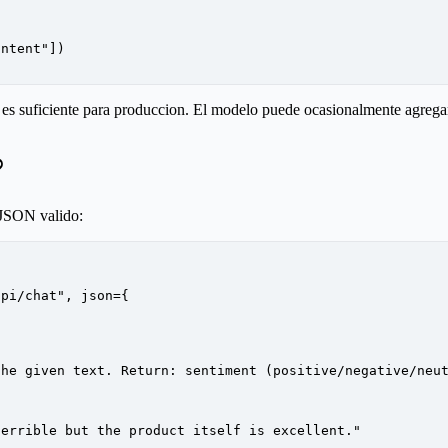
ontent"
])
o es suficiente para produccion. El modelo puede ocasionalmente agreg
a JSON valido:
api/chat"
, 
json
=
{
the given text. Return: sentiment (positive/negative/neu
terrible but the product itself is excellent."