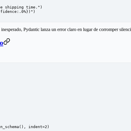
le shipping time."
)
nfidence
:.0%
}
)"
)
 inesperado, Pydantic lanza un error claro en lugar de corromper silenc
to
on_schema(), 
indent
=
2
)