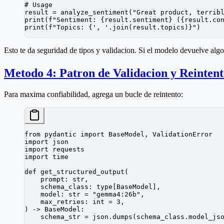
# Usage
result 
=
 analyze_sentiment(
"Great product, terrib
print
(
f
"Sentiment: 
{
result.sentiment
}
 (
{
result.co
print
(
f
"Topics: 
{
', '
.join(result.topics)
}
"
)
Esto te da seguridad de tipos y validacion. Si el modelo devuelve algo
Metodo 4: Patron de Validacion y Reinten
Para maxima confiabilidad, agrega un bucle de reintento:
from
 pydantic 
import
 BaseModel, ValidationError
import
 json
import
 requests
import
 time
def
 get_structured_output
(
    prompt: 
str
,
    schema_class: type[BaseModel],
    model: 
str
 =
 "gemma4:26b"
,
    max_retries: 
int
 =
 3
,
) -> BaseModel:
    schema_str 
=
 json.dumps(schema_class.model_js