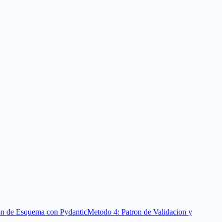
on de Esquema con Pydantic
Metodo 4: Patron de Validacion y