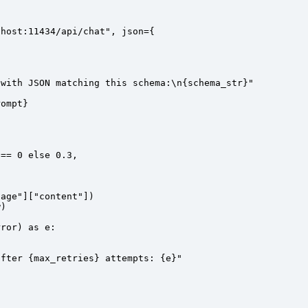
lhost:11434/api/chat"
, 
json
=
{
 with JSON matching this schema:
\n{
schema_str
}
"
rompt}
 
==
 0
 else
 0.3
,
sage"
][
"content"
])
w)
rror) 
as
 e:
after 
{
max_retries
}
 attempts: 
{
e
}
"