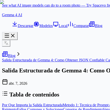
See what AI image models can do to a room photo — Try Spacevo f
Gemma 4 AI
Descargar
Modelos
Local
Comparar
Blog
Blog
Salida Estructurada de Gemma 4: Como Obtener JSON Confiable C
Salida Estructurada de Gemma 4: Como O
abr. 7, 2026
Tabla de contenidos
Por Que Importa la Salida Estructurada
Metodo 1: Tecnica de Prompt 
Reintento
Fallos Comunes y Soluciones
Consejos de Rendimiento
Sigu