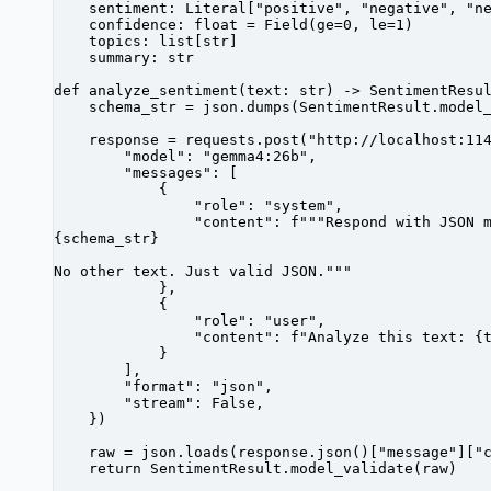
    sentiment: Literal[
"positive"
, 
"negative"
, 
"n
    confidence: 
float
 =
 Field(
ge
=
0
, 
le
=
1
)
    topics: list[
str
]
    summary: 
str
def
 analyze_sentiment
(text: 
str
) -> SentimentResu
    schema_str 
=
 json.dumps(SentimentResult.model
    response 
=
 requests.post(
"http://localhost:11
        "model"
: 
"gemma4:26b"
,
        "messages"
: [
            {
                "role"
: 
"system"
,
                "content"
: 
f
"""Respond with JSON 
{
schema_str
}
No other text. Just valid JSON."""
            },
            {
                "role"
: 
"user"
,
                "content"
: 
f
"Analyze this text: 
{
            }
        ],
        "format"
: 
"json"
,
        "stream"
: 
False
,
    })
    raw 
=
 json.loads(response.json()[
"message"
][
"
    return
 SentimentResult.model_validate(raw)