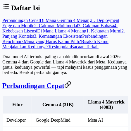
Daftar Isi
Perbandingan Cepat
Di Mana Gemma 4 Menang
1. Deployment
Edge dan Mobile
2. Cakupan Multimodal
3. Cakupan Bahasa
4.
Kebebasan Lisensi
Di Mana Llama 4 Menang
1. Kekuatan Murni
2.
Panjang Konteks
3. Kematangan Ekosistem
Perbandingan
Benchmark
Mana yang Harus Kamu Pilih?
Bisakah Kamu
Menjalankan Keduanya?
Kesimpulan
Bacaan Terkait
Dua model AI terbuka paling capable diluncurkan di awal 2026:
Gemma 4 dari Google dan Llama 4 Maverick dari Meta. Keduanya
gratis, keduanya powerful — tapi melayani kasus penggunaan yang
berbeda. Berikut perbandingannya.
Perbandingan Cepat
Llama 4 Maverick
Fitur
Gemma 4 (31B)
(400B)
Developer
Google DeepMind
Meta AI