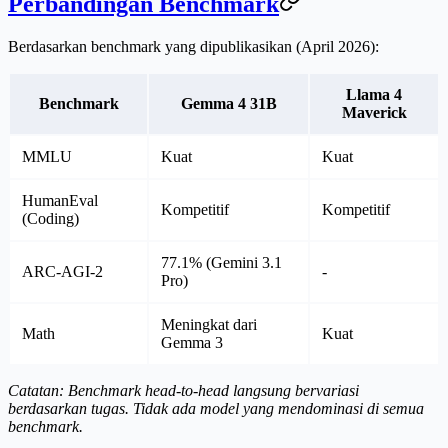
Perbandingan Benchmark
Berdasarkan benchmark yang dipublikasikan (April 2026):
Llama 4
Benchmark
Gemma 4 31B
Maverick
MMLU
Kuat
Kuat
HumanEval
Kompetitif
Kompetitif
(Coding)
77.1% (Gemini 3.1
ARC-AGI-2
-
Pro)
Meningkat dari
Math
Kuat
Gemma 3
Catatan: Benchmark head-to-head langsung bervariasi
berdasarkan tugas. Tidak ada model yang mendominasi di semua
benchmark.