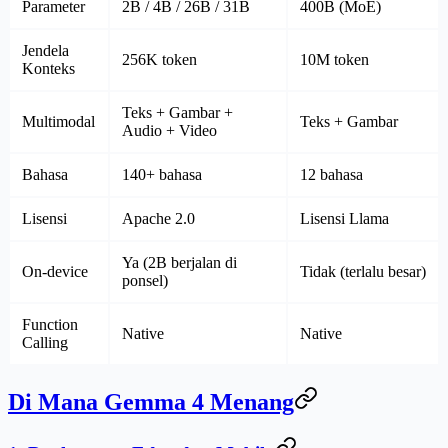
Parameter
2B / 4B / 26B / 31B
400B (MoE)
Jendela
256K token
10M token
Konteks
Teks + Gambar +
Multimodal
Teks + Gambar
Audio + Video
Bahasa
140+ bahasa
12 bahasa
Lisensi
Apache 2.0
Lisensi Llama
Ya (2B berjalan di
On-device
Tidak (terlalu besar)
ponsel)
Function
Native
Native
Calling
Di Mana Gemma 4 Menang