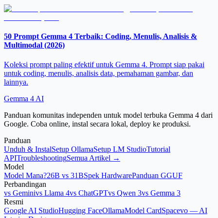
50 Prompt Gemma 4 Terbaik: Coding, Menulis, Analisis &
Multimodal (2026)
Koleksi prompt paling efektif untuk Gemma 4. Prompt siap pakai
untuk coding, menulis, analisis data, pemahaman gambar, dan
lainnya.
Gemma 4 AI
Panduan komunitas independen untuk model terbuka Gemma 4 dari
Google. Coba online, instal secara lokal, deploy ke produksi.
Panduan
Unduh & Instal
Setup Ollama
Setup LM Studio
Tutorial
API
Troubleshooting
Semua Artikel →
Model
Model Mana?
26B vs 31B
Spek Hardware
Panduan GGUF
Perbandingan
vs Gemini
vs Llama 4
vs ChatGPT
vs Qwen 3
vs Gemma 3
Resmi
Google AI Studio
Hugging Face
Ollama
Model Card
Spacevo — AI