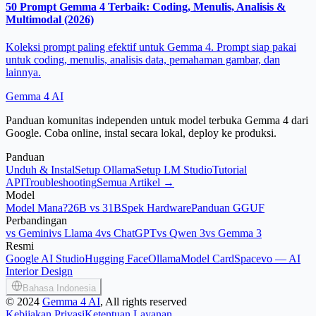
50 Prompt Gemma 4 Terbaik: Coding, Menulis, Analisis &
Multimodal (2026)
Koleksi prompt paling efektif untuk Gemma 4. Prompt siap pakai
untuk coding, menulis, analisis data, pemahaman gambar, dan
lainnya.
Gemma 4 AI
Panduan komunitas independen untuk model terbuka Gemma 4 dari
Google. Coba online, instal secara lokal, deploy ke produksi.
Panduan
Unduh & Instal
Setup Ollama
Setup LM Studio
Tutorial
API
Troubleshooting
Semua Artikel →
Model
Model Mana?
26B vs 31B
Spek Hardware
Panduan GGUF
Perbandingan
vs Gemini
vs Llama 4
vs ChatGPT
vs Qwen 3
vs Gemma 3
Resmi
Google AI Studio
Hugging Face
Ollama
Model Card
Spacevo — AI
Interior Design
Bahasa Indonesia
©
2024
Gemma 4 AI
, All rights reserved
Kebijakan Privasi
Ketentuan Layanan