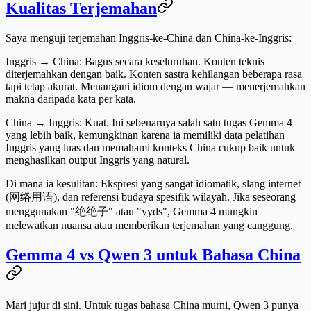
Kualitas Terjemahan
Saya menguji terjemahan Inggris-ke-China dan China-ke-Inggris:
Inggris → China:
Bagus secara keseluruhan. Konten teknis
diterjemahkan dengan baik. Konten sastra kehilangan beberapa rasa
tapi tetap akurat. Menangani idiom dengan wajar — menerjemahkan
makna daripada kata per kata.
China → Inggris:
Kuat. Ini sebenarnya salah satu tugas Gemma 4
yang lebih baik, kemungkinan karena ia memiliki data pelatihan
Inggris yang luas dan memahami konteks China cukup baik untuk
menghasilkan output Inggris yang natural.
Di mana ia kesulitan:
Ekspresi yang sangat idiomatik, slang internet
(网络用语), dan referensi budaya spesifik wilayah. Jika seseorang
menggunakan "绝绝子" atau "yyds", Gemma 4 mungkin
melewatkan nuansa atau memberikan terjemahan yang canggung.
Gemma 4 vs Qwen 3 untuk Bahasa China
Mari jujur di sini. Untuk tugas bahasa China murni, Qwen 3 punya