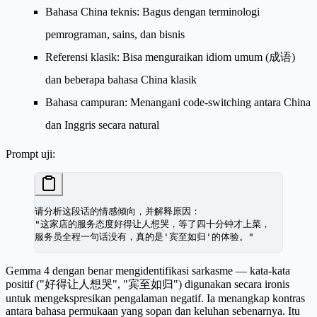
Bahasa China teknis
: Bagus dengan terminologi
pemrograman, sains, dan bisnis
Referensi klasik
: Bisa menguraikan idiom umum (成语)
dan beberapa bahasa China klasik
Bahasa campuran
: Menangani code-switching antara China
dan Inggris secara natural
Prompt uji:
请分析这段话的情感倾向，并解释原因：
"这家店的服务态度好得让人想哭，等了四十分钟才上菜，
服务员全程一句话没有，真的是'宾至如归'的体验。"
Gemma 4 dengan benar mengidentifikasi sarkasme — kata-kata
positif ("好得让人想哭", "宾至如归") digunakan secara ironis
untuk mengekspresikan pengalaman negatif. Ia menangkap kontras
antara bahasa permukaan yang sopan dan keluhan sebenarnya. Itu