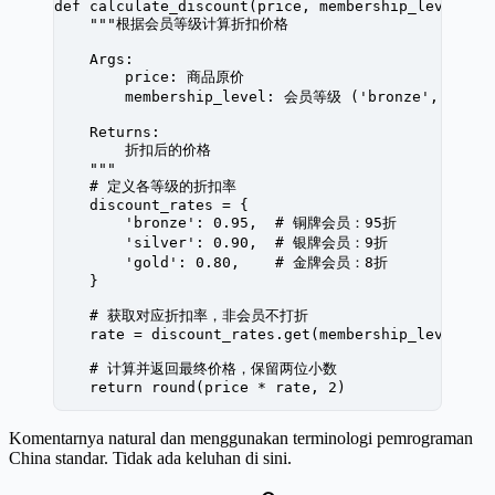
def
 calculate_discount
(price, membership_level):
    """根据会员等级计算折扣价格
    Args:
        price: 商品原价
        membership_level: 会员等级 ('bronze', 'silv
    Returns:
        折扣后的价格
    """
    # 定义各等级的折扣率
    discount_rates 
=
 {
        'bronze'
: 
0.95
,  
# 铜牌会员：95折
        'silver'
: 
0.90
,  
# 银牌会员：9折
        'gold'
: 
0.80
,    
# 金牌会员：8折
    }
    # 获取对应折扣率，非会员不打折
    rate 
=
 discount_rates.get(membership_level, 
1
    # 计算并返回最终价格，保留两位小数
    return
 round
(price 
*
 rate, 
2
)
Komentarnya natural dan menggunakan terminologi pemrograman
China standar. Tidak ada keluhan di sini.