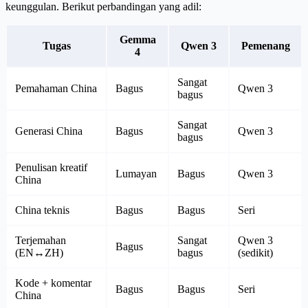
keunggulan. Berikut perbandingan yang adil:
Gemma
Tugas
Qwen 3
Pemenang
4
Sangat
Pemahaman China
Bagus
Qwen 3
bagus
Sangat
Generasi China
Bagus
Qwen 3
bagus
Penulisan kreatif
Lumayan
Bagus
Qwen 3
China
China teknis
Bagus
Bagus
Seri
Terjemahan
Sangat
Qwen 3
Bagus
(EN↔ZH)
bagus
(sedikit)
Kode + komentar
Bagus
Bagus
Seri
China