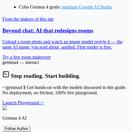
Coba Gemma 4 gratis:
panduan Google AI Studio
From the makers of this site
Beyond chat: AI that redesigns rooms
Upload a room photo and watch an image model restyle it — the
same AI magic you read about, applied. First render is free.
Try a free room makeover
gemma4 — interact
Stop reading. Start building.
~/gemma4
$ Get hands-on with the models discussed in this guide.
No deployment, no friction, 100% free playground.
Launch Playground />
Gemma 4 AI
Follow Author