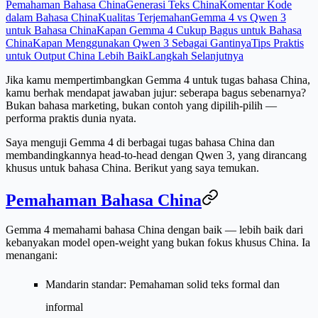
Pemahaman Bahasa China
Generasi Teks China
Komentar Kode
dalam Bahasa China
Kualitas Terjemahan
Gemma 4 vs Qwen 3
untuk Bahasa China
Kapan Gemma 4 Cukup Bagus untuk Bahasa
China
Kapan Menggunakan Qwen 3 Sebagai Gantinya
Tips Praktis
untuk Output China Lebih Baik
Langkah Selanjutnya
Jika kamu mempertimbangkan Gemma 4 untuk tugas bahasa China,
kamu berhak mendapat jawaban jujur: seberapa bagus sebenarnya?
Bukan bahasa marketing, bukan contoh yang dipilih-pilih —
performa praktis dunia nyata.
Saya menguji Gemma 4 di berbagai tugas bahasa China dan
membandingkannya head-to-head dengan Qwen 3, yang dirancang
khusus untuk bahasa China. Berikut yang saya temukan.
Pemahaman Bahasa China
Gemma 4 memahami bahasa China dengan baik — lebih baik dari
kebanyakan model open-weight yang bukan fokus khusus China. Ia
menangani:
Mandarin standar
: Pemahaman solid teks formal dan
informal