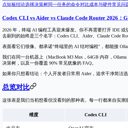
点
短板
结论
选择决策树
同一任务的命令对比
成本与硬件
常见问
Codex CLI vs Aider vs Claude Code Router 
2026 年，终端 AI 编程工具迎来爆发。你不再需要打开 IDE 或切
去刷到的始终是三个名字：
Codex CLI
、
Aider
、
Claude Code 
表面看它们很像。都承诺"终端里的 AI 结对编程"，都能接 Olla
我们在同一台机器上（MacBook M3 Max，64GB 内存，
决策树，以及一份覆盖 90% 常见犹豫的 FAQ。
如果你只想看结论：
个人开发者日常用 Aider，追求干净简洁选 Cod
总览对比
这张表是我们当初想看但没看到的那种表。每一行都来自实测
维度
Codex CLI