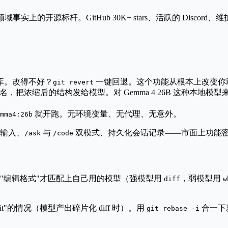
事实上的开源标杆。GitHub 30K+ stars、活跃的 Discord、维护者
并入库。改得不好？
一键回退。这个功能从根本上改变你
git revert
提取类和函数签名，把浓缩后的结构发给模型。对 Gemma 4 26B 这
就开跑。无环境变量、无代理、无意外。
mma4:26b
输入、
与
双模式、持久化会话记录——市面上功能
/ask
/code
天"编辑格式"才匹配上自己用的模型（强模型用
，弱模型用
diff
w
mit"的情况（模型产出碎片化 diff 时）。用
合一下
git rebase -i