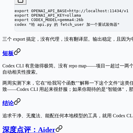
export
 OPENAI_API_BASE
=
http://localhost:11434/v1
export
 OPENAI_API_KEY
=
ollama
export
 CODEX_MODEL
=
gemma4:26b
codex
 "给 api.py 的 fetch_user 加一个重试装饰器"
三个 export 搞定，没有代理，没有翻译层。输出稳定，且因为中间
短板
Codex CLI 有意做得极简。
没有 repo map
——项目一超过一两
自动相关性搜索。
两周实测下来，它在"给我写个函数""解释一下这个文件"这
致——Codex CLI 用起来很舒服；如果你期待的是"智能体"，那你
结论
追求干净、无魔法、能配任何本地模型的工具，就用 Codex CL
深度点评：Aider