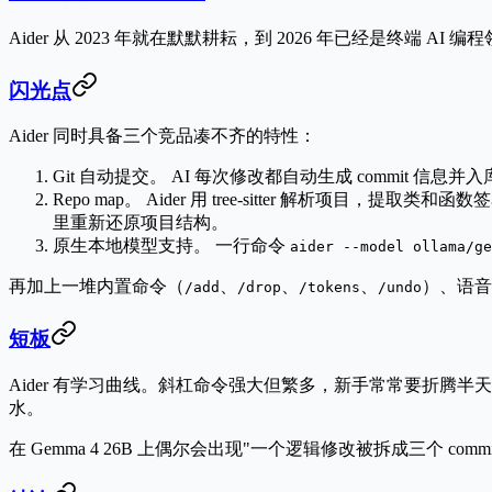
Aider 从 2023 年就在默默耕耘，到 2026 年已经是终端 AI 编程领域
闪光点
Aider 同时具备三个竞品凑不齐的特性：
Git 自动提交。
AI 每次修改都自动生成 commit 信息
Repo map。
Aider 用 tree-sitter 解析项目，
里重新还原项目结构。
原生本地模型支持。
一行命令
aider --model ollama/ge
再加上一堆内置命令（
、
、
、
）、语音
/add
/drop
/tokens
/undo
短板
Aider 有学习曲线。斜杠命令强大但繁多，新手常常要折腾半
水。
在 Gemma 4 26B 上偶尔会出现"一个逻辑修改被拆成三个 com