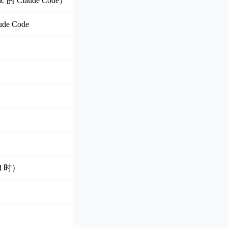
的 Claude Code）
e Code
I 时）