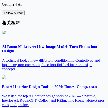
Gemma 4 AI
Follow Author
相关教程
AI Room Makeover: How Image Models Turn Photos into
Designs
A technical look at how diffusion, conditioning, ControlNet, and
inpainting turn one room photo into finished interior design
concepts.
Best AI Interior Design Tools in 2026: Honest Comparison
We tested the top AI interior design tools of 2026 — Spacevo,
Interior AI, RoomGPT, Collov, and REimagine Home. Honest pros,
cons, and pricing.