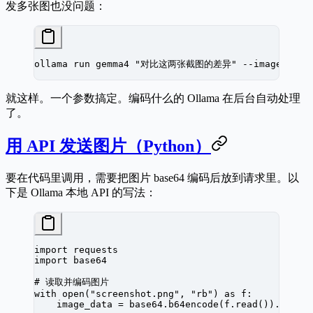
发多张图也没问题：
ollama
 run
 gemma4
 "对比这两张截图的差异"
 --image
 befo
就这样。一个参数搞定。编码什么的 Ollama 在后台自动处理
了。
用 API 发送图片（Python）
要在代码里调用，需要把图片 base64 编码后放到请求里。以
下是 Ollama 本地 API 的写法：
import
 requests
import
 base64
# 读取并编码图片
with
 open
(
"screenshot.png"
, 
"rb"
) 
as
 f:
    image_data 
=
 base64.b64encode(f.read()).decod