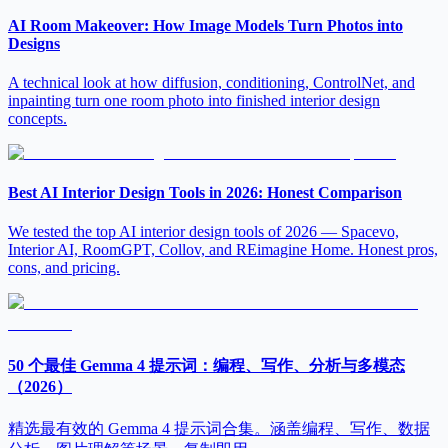
AI Room Makeover: How Image Models Turn Photos into
Designs
A technical look at how diffusion, conditioning, ControlNet, and
inpainting turn one room photo into finished interior design
concepts.
Best AI Interior Design Tools in 2026: Honest Comparison
We tested the top AI interior design tools of 2026 — Spacevo,
Interior AI, RoomGPT, Collov, and REimagine Home. Honest pros,
cons, and pricing.
50 个最佳 Gemma 4 提示词：编程、写作、分析与多模态
（2026）
精选最有效的 Gemma 4 提示词合集。涵盖编程、写作、数据