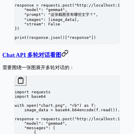
response 
=
 requests.post(
"http://localhost:11434/
    "model"
: 
"gemma4"
,
    "prompt"
: 
"这张截图里有哪些文字？"
,
    "images"
: [image_data],
    "stream"
: 
False
})
print
(response.json()[
"response"
])
Chat API 多轮对话看图
需要围绕一张图展开多轮对话的：
import
 requests
import
 base64
with
 open
(
"chart.png"
, 
"rb"
) 
as
 f:
    image_data 
=
 base64.b64encode(f.read()).decod
response 
=
 requests.post(
"http://localhost:11434/
    "model"
: 
"gemma4"
,
    "messages"
: [
        {