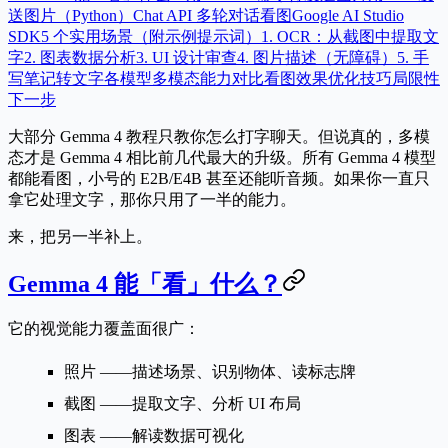
送图片（Python）
Chat API 多轮对话看图
Google AI Studio
SDK
5 个实用场景（附示例提示词）
1. OCR：从截图中提取文
字
2. 图表数据分析
3. UI 设计审查
4. 图片描述（无障碍）
5. 手
写笔记转文字
各模型多模态能力对比
看图效果优化技巧
局限性
下一步
大部分 Gemma 4 教程只教你怎么打字聊天。但说真的，多模
态才是 Gemma 4 相比前几代最大的升级。所有 Gemma 4 模型
都能看图，小号的 E2B/E4B 甚至还能听音频。如果你一直只
拿它处理文字，那你只用了一半的能力。
来，把另一半补上。
Gemma 4 能「看」什么？
它的视觉能力覆盖面很广：
照片
——描述场景、识别物体、读标志牌
截图
——提取文字、分析 UI 布局
图表
——解读数据可视化