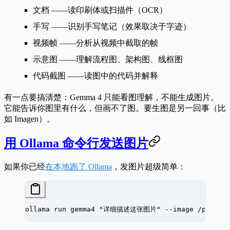
文档
——读印刷体或扫描件（OCR）
手写
——识别手写笔记（效果取决于字迹）
视频帧
——分析从视频中截取的帧
示意图
——理解流程图、架构图、线框图
代码截图
——读图中的代码并解释
有一点要搞清楚：Gemma 4 只能
看图理解
，不能
生成图片
。
它能告诉你图里有什么，但画不了图。要生图是另一回事（比
如 Imagen）。
用 Ollama 命令行发送图片
如果你已经
在本地跑了 Ollama
，发图片超级简单：
ollama
 run
 gemma4
 "详细描述这张图片"
 --image
 /path/t