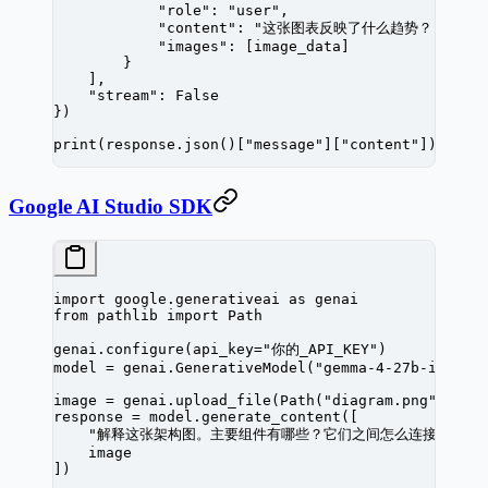
            "role"
: 
"user"
,
            "content"
: 
"这张图表反映了什么趋势？"
,
            "images"
: [image_data]
        }
    ],
    "stream"
: 
False
})
print
(response.json()[
"message"
][
"content"
])
Google AI Studio SDK
import
 google.generativeai 
as
 genai
from
 pathlib 
import
 Path
genai.configure(
api_key
=
"你的_API_KEY"
)
model 
=
 genai.GenerativeModel(
"gemma-4-27b-it"
)
image 
=
 genai.upload_file(Path(
"diagram.png"
))
response 
=
 model.generate_content([
    "解释这张架构图。主要组件有哪些？它们之间怎么连接的？"
,
    image
])