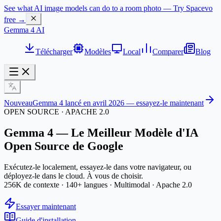
See what AI image models can do to a room photo — Try Spacevo
free →
Gemma 4 AI
Télécharger
Modèles
Local
Comparer
Blog
Nouveau
Gemma 4 lancé en avril 2026 — essayez-le maintenant
OPEN SOURCE · APACHE 2.0
Gemma 4 — Le
Meilleur Modèle d'IA
Open Source
de Google
Exécutez-le localement, essayez-le dans votre navigateur, ou
déployez-le dans le cloud. À vous de choisir.
256K de contexte · 140+ langues · Multimodal · Apache 2.0
Essayer maintenant
Guide d'installation