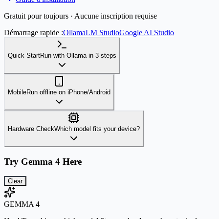
Gratuit pour toujours · Aucune inscription requise
Démarrage rapide :
Ollama
LM Studio
Google AI Studio
Quick Start
Run with Ollama in 3 steps
Mobile
Run offline on iPhone/Android
Hardware Check
Which model fits your device?
Try Gemma 4 Here
Clear
GEMMA 4