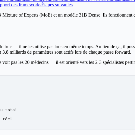
pport des frameworks
Étapes suivantes
ixture of Experts (MoE) et un modèle 31B Dense. Ils fonctionnent de
e truc — il ne les utilise pas tous en même temps. Au lieu de ça, il po
 3,8 milliards de paramètres sont actifs lors de chaque passe forward.
e voit pas les 20 médecins — il est orienté vers les 2-3 spécialistes per
au total
l réel