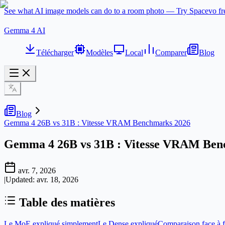
See what AI image models can do to a room photo — Try Spacevo f
Gemma 4 AI
Télécharger
Modèles
Local
Comparer
Blog
Blog
Gemma 4 26B vs 31B : Vitesse VRAM Benchmarks 2026
Gemma 4 26B vs 31B : Vitesse VRAM Ben
avr. 7, 2026
|
Updated:
avr. 18, 2026
Table des matières
Le MoE expliqué simplement
Le Dense expliqué
Comparaison face à 