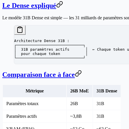
Le Dense expliqué
Le modèle 31B Dense est simple — les 31 milliards de paramètres sont a
Architecture Dense 31B :
┌─────────────────────────────┐
│  31B paramètres actifs       │  ← Chaque token 
│  pour chaque token           │
└─────────────────────────────┘
Comparaison face à face
Métrique
26B MoE
31B Dense
Paramètres totaux
26B
31B
Paramètres actifs
~3,8B
31B
VRAM (FP16)
~52 Go
~62 Go