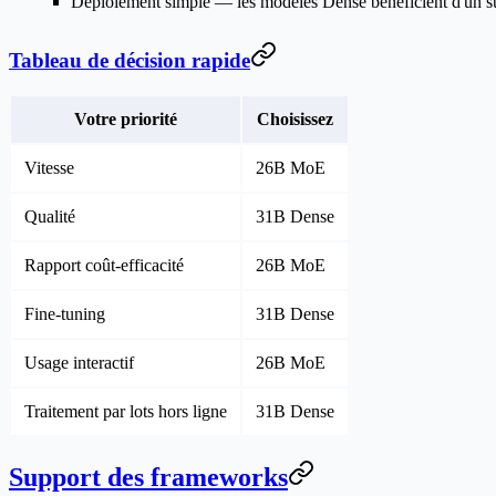
Déploiement simple
— les modèles Dense bénéficient d'un su
Tableau de décision rapide
Votre priorité
Choisissez
Vitesse
26B MoE
Qualité
31B Dense
Rapport coût-efficacité
26B MoE
Fine-tuning
31B Dense
Usage interactif
26B MoE
Traitement par lots hors ligne
31B Dense
Support des frameworks