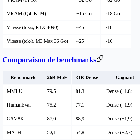
VRAM (Q4_K_M)
~15 Go
~18 Go
Vitesse (tok/s, RTX 4090)
~45
~18
Vitesse (tok/s, M3 Max 36 Go)
~25
~10
Comparaison de benchmarks
Benchmark
26B MoE
31B Dense
Gagnant
MMLU
79,5
81,3
Dense (+1,8)
HumanEval
75,2
77,1
Dense (+1,9)
GSM8K
87,0
88,9
Dense (+1,9)
MATH
52,1
54,8
Dense (+2,7)