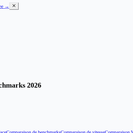
ree →
chmarks 2026
face
Comparaison de benchmarks
Comparaison de vitesse
Comparaison