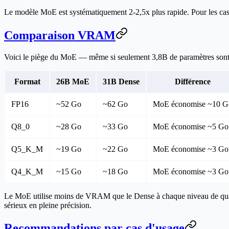
Le modèle MoE est systématiquement 2-2,5x plus rapide. Pour les cas d
Comparaison VRAM
Voici le piège du MoE — même si seulement 3,8B de paramètres sont a
Format
26B MoE
31B Dense
Différence
FP16
~52 Go
~62 Go
MoE économise ~10 G
Q8_0
~28 Go
~33 Go
MoE économise ~5 Go
Q5_K_M
~19 Go
~22 Go
MoE économise ~3 Go
Q4_K_M
~15 Go
~18 Go
MoE économise ~3 Go
Le MoE utilise moins de VRAM que le Dense à chaque niveau de quantif
sérieux en pleine précision.
Recommandations par cas d'usage