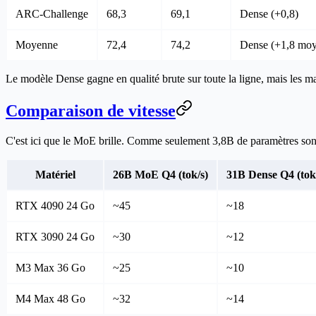
ARC-Challenge
68,3
69,1
Dense (+0,8)
Moyenne
72,4
74,2
Dense (+1,8 moy
Le modèle Dense gagne en qualité brute sur toute la ligne, mais les mar
Comparaison de vitesse
C'est ici que le MoE brille. Comme seulement 3,8B de paramètres sont 
Matériel
26B MoE Q4 (tok/s)
31B Dense Q4 (tok
RTX 4090 24 Go
~45
~18
RTX 3090 24 Go
~30
~12
M3 Max 36 Go
~25
~10
M4 Max 48 Go
~32
~14