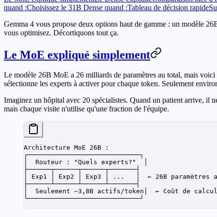
quand :
Choisissez le 31B Dense quand :
Tableau de décision rapide
Su
Gemma 4 vous propose deux options haut de gamme : un modèle 26B M
vous optimisez. Décortiquons tout ça.
Le MoE expliqué simplement
Le modèle 26B MoE a 26 milliards de paramètres au total, mais voici l
sélectionne les experts à activer pour chaque token. Seulement environ
Imaginez un hôpital avec 20 spécialistes. Quand un patient arrive, il n
mais chaque visite n'utilise qu'une fraction de l'équipe.
Architecture MoE 26B :
┌─────────────────────────────┐
│  Routeur : "Quels experts?"  │
├──────┬──────┬──────┬───────┤
│ Exp1 │ Exp2 │ Exp3 │ ...   │  ← 26B paramètres 
├──────┴──────┴──────┴───────┤
│  Seulement ~3,8B actifs/token│  ← Coût de calcu
└─────────────────────────────┘