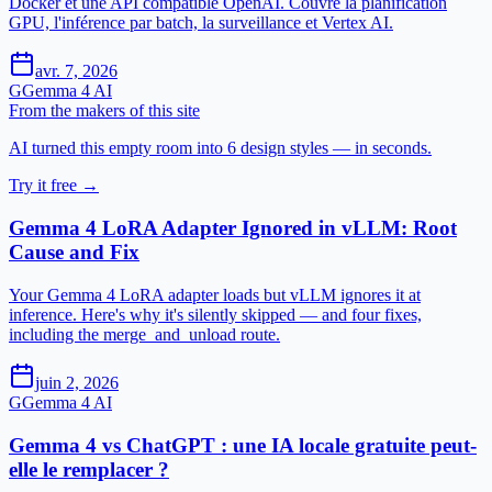
Docker et une API compatible OpenAI. Couvre la planification
GPU, l'inférence par batch, la surveillance et Vertex AI.
avr. 7, 2026
G
Gemma 4 AI
From the makers of this site
AI turned this empty room into 6 design styles — in seconds.
Try it free →
Gemma 4 LoRA Adapter Ignored in vLLM: Root
Cause and Fix
Your Gemma 4 LoRA adapter loads but vLLM ignores it at
inference. Here's why it's silently skipped — and four fixes,
including the merge_and_unload route.
juin 2, 2026
G
Gemma 4 AI
Gemma 4 vs ChatGPT : une IA locale gratuite peut-
elle le remplacer ?