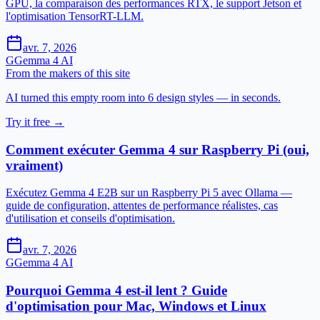
GPU, la comparaison des performances RTX, le support Jetson et
l'optimisation TensorRT-LLM.
avr. 7, 2026
G
Gemma 4 AI
From the makers of this site
AI turned this empty room into 6 design styles — in seconds.
Try it free →
Comment exécuter Gemma 4 sur Raspberry Pi (oui,
vraiment)
Exécutez Gemma 4 E2B sur un Raspberry Pi 5 avec Ollama —
guide de configuration, attentes de performance réalistes, cas
d'utilisation et conseils d'optimisation.
avr. 7, 2026
G
Gemma 4 AI
Pourquoi Gemma 4 est-il lent ? Guide
d'optimisation pour Mac, Windows et Linux