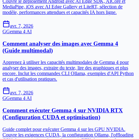
Couvre le déploiement Android avec AI Edge SDK, AICore et
MediaPipe, iOS avec AI Edge Gallery et LiteRT, sélection de
modèle, performances attendues et capacités IA hors ligne.
avr. 7, 2026
G
Gemma 4 AI
Comment analyser des images avec Gemma 4
(Guide multimodal)
Apprenez à utiliser les capacités multimodales de Gemma 4 pour
analyser des images, extraire du texte, lire des graphiques et plus
encore. Inclut les commandes CLI Ollama, exemples d'API Python
et cas d'utilisation pratiques.
avr. 7, 2026
G
Gemma 4 AI
Comment exécuter Gemma 4 sur NVIDIA RTX
(Configuration CUDA et optimisation)
Guide complet pour exécuter Gemma 4 sur les GPU NVIDIA.
Couvre les exigences CUDA, la configuration Ollama, l'offloading