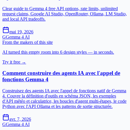
Clear guide to Gemma 4 free API options, rate limits, unlimited
request claims, Google AI Studio, OpenRouter, Ollama, LM Studio,
and local API tradeoffs.
mai 19, 2026
G
Gemma 4 AI
From the makers of this site
AI turned this empty room into 6 design styles — in seconds.
Try it free →
Comment construire des agents IA avec l'appel de
fonctions Gemma 4
Construisez des agents IA avec l'appel de fonctions natif de Gemma
4. Couvre la définition d'outils en schéma JSON, les exemples
d'API météo et calculatrice, les boucles d'agent multi-étapes, le code
Python avec l'API Ollama et les patterns de sortie structurée.
avr. 7, 2026
G
Gemma 4 AI