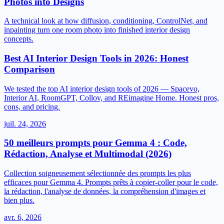
Photos into Designs
A technical look at how diffusion, conditioning, ControlNet, and
inpainting turn one room photo into finished interior design
concepts.
Best AI Interior Design Tools in 2026: Honest
Comparison
We tested the top AI interior design tools of 2026 — Spacevo,
Interior AI, RoomGPT, Collov, and REimagine Home. Honest pros,
cons, and pricing.
juil. 24, 2026
50 meilleurs prompts pour Gemma 4 : Code,
Rédaction, Analyse et Multimodal (2026)
Collection soigneusement sélectionnée des prompts les plus
efficaces pour Gemma 4. Prompts prêts à copier-coller pour le code,
la rédaction, l'analyse de données, la compréhension d'images et
bien plus.
avr. 6, 2026