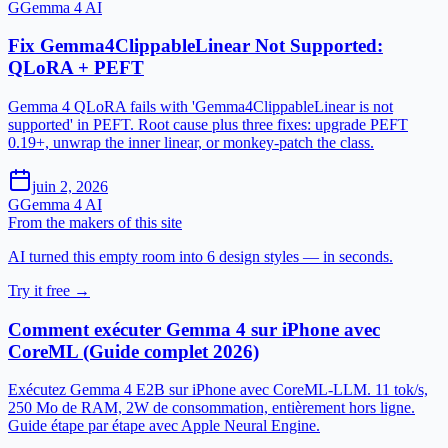
G
Gemma 4 AI
Fix Gemma4ClippableLinear Not Supported:
QLoRA + PEFT
Gemma 4 QLoRA fails with 'Gemma4ClippableLinear is not
supported' in PEFT. Root cause plus three fixes: upgrade PEFT
0.19+, unwrap the inner linear, or monkey-patch the class.
juin 2, 2026
G
Gemma 4 AI
From the makers of this site
AI turned this empty room into 6 design styles — in seconds.
Try it free →
Comment exécuter Gemma 4 sur iPhone avec
CoreML (Guide complet 2026)
Exécutez Gemma 4 E2B sur iPhone avec CoreML-LLM. 11 tok/s,
250 Mo de RAM, 2W de consommation, entièrement hors ligne.
Guide étape par étape avec Apple Neural Engine.