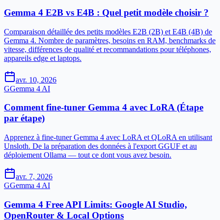
Gemma 4 E2B vs E4B : Quel petit modèle choisir ?
Comparaison détaillée des petits modèles E2B (2B) et E4B (4B) de
Gemma 4. Nombre de paramètres, besoins en RAM, benchmarks de
vitesse, différences de qualité et recommandations pour téléphones,
appareils edge et laptops.
avr. 10, 2026
G
Gemma 4 AI
Comment fine-tuner Gemma 4 avec LoRA (Étape
par étape)
Apprenez à fine-tuner Gemma 4 avec LoRA et QLoRA en utilisant
Unsloth. De la préparation des données à l'export GGUF et au
déploiement Ollama — tout ce dont vous avez besoin.
avr. 7, 2026
G
Gemma 4 AI
Gemma 4 Free API Limits: Google AI Studio,
OpenRouter & Local Options