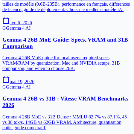
tailles de modèle (0.6B-235B), performance en français, différences
de licence, guide de déploiement. Choisir le meilleur modèle IA.
avr. 6, 2026
G
Gemma 4 AI
Gemma 4 26B MoE Guide: Specs, VRAM and 31B
Comparison
Gemma 4 26B MoE guide for local users: required specs,
VRAM/RAM by quantization, Mac and NVIDIA setups, 31B
comparison, and when to choose 26B.
mai 19, 2026
G
Gemma 4 AI
Gemma 4 26B vs 31B : Vitesse VRAM Benchmarks
2026
Gemma 4 26B MoE vs 31B Dense : MMLU 82.7% vs 87.1%, 45
vs 38 tok/s, 14GB vs 62GB VRAM. Architecture, quantisation,
coûts guide comparatif.