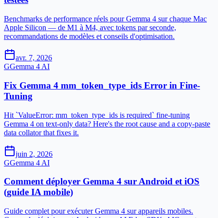
Benchmarks de performance réels pour Gemma 4 sur chaque Mac
Apple Silicon — de M1 à M4, avec tokens par seconde,
recommandations de modèles et conseils d'optimisation.
avr. 7, 2026
G
Gemma 4 AI
Fix Gemma 4 mm_token_type_ids Error in Fine-
Tuning
Hit `ValueError: mm_token_type_ids is required` fine-tuning
Gemma 4 on text-only data? Here's the root cause and a copy-paste
data collator that fixes it.
juin 2, 2026
G
Gemma 4 AI
Comment déployer Gemma 4 sur Android et iOS
(guide IA mobile)
Guide complet pour exécuter Gemma 4 sur appareils mobiles.