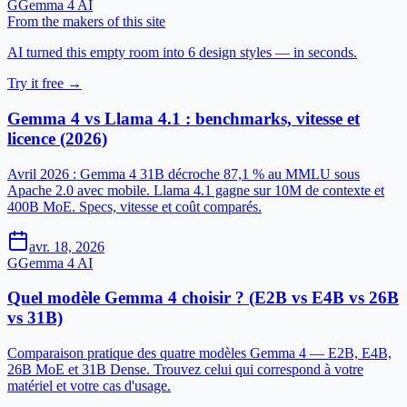
G
Gemma 4 AI
From the makers of this site
AI turned this empty room into 6 design styles — in seconds.
Try it free →
Gemma 4 vs Llama 4.1 : benchmarks, vitesse et
licence (2026)
Avril 2026 : Gemma 4 31B décroche 87,1 % au MMLU sous
Apache 2.0 avec mobile. Llama 4.1 gagne sur 10M de contexte et
400B MoE. Specs, vitesse et coût comparés.
avr. 18, 2026
G
Gemma 4 AI
Quel modèle Gemma 4 choisir ? (E2B vs E4B vs 26B
vs 31B)
Comparaison pratique des quatre modèles Gemma 4 — E2B, E4B,
26B MoE et 31B Dense. Trouvez celui qui correspond à votre
matériel et votre cas d'usage.