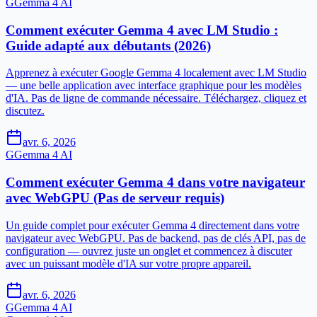
G
Gemma 4 AI
Comment exécuter Gemma 4 avec LM Studio :
Guide adapté aux débutants (2026)
Apprenez à exécuter Google Gemma 4 localement avec LM Studio
— une belle application avec interface graphique pour les modèles
d'IA. Pas de ligne de commande nécessaire. Téléchargez, cliquez et
discutez.
avr. 6, 2026
G
Gemma 4 AI
Comment exécuter Gemma 4 dans votre navigateur
avec WebGPU (Pas de serveur requis)
Un guide complet pour exécuter Gemma 4 directement dans votre
navigateur avec WebGPU. Pas de backend, pas de clés API, pas de
configuration — ouvrez juste un onglet et commencez à discuter
avec un puissant modèle d'IA sur votre propre appareil.
avr. 6, 2026
G
Gemma 4 AI