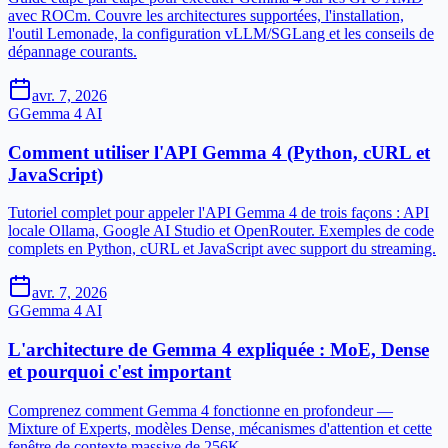
avec ROCm. Couvre les architectures supportées, l'installation,
l'outil Lemonade, la configuration vLLM/SGLang et les conseils de
dépannage courants.
avr. 7, 2026
G
Gemma 4 AI
Comment utiliser l'API Gemma 4 (Python, cURL et
JavaScript)
Tutoriel complet pour appeler l'API Gemma 4 de trois façons : API
locale Ollama, Google AI Studio et OpenRouter. Exemples de code
complets en Python, cURL et JavaScript avec support du streaming.
avr. 7, 2026
G
Gemma 4 AI
L'architecture de Gemma 4 expliquée : MoE, Dense
et pourquoi c'est important
Comprenez comment Gemma 4 fonctionne en profondeur —
Mixture of Experts, modèles Dense, mécanismes d'attention et cette
fenêtre de contexte massive de 256K.