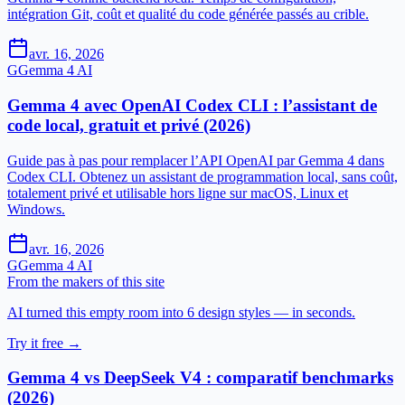
intégration Git, coût et qualité du code générée passés au crible.
avr. 16, 2026
G
Gemma 4 AI
Gemma 4 avec OpenAI Codex CLI : l’assistant de
code local, gratuit et privé (2026)
Guide pas à pas pour remplacer l’API OpenAI par Gemma 4 dans
Codex CLI. Obtenez un assistant de programmation local, sans coût,
totalement privé et utilisable hors ligne sur macOS, Linux et
Windows.
avr. 16, 2026
G
Gemma 4 AI
From the makers of this site
AI turned this empty room into 6 design styles — in seconds.
Try it free →
Gemma 4 vs DeepSeek V4 : comparatif benchmarks
(2026)