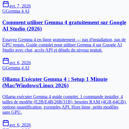
avr. 7, 2026
G
Gemma 4 AI
Comment utiliser Gemma 4 gratuitement sur Google
AI Studio (2026)
Essayez Gemma 4 en ligne gratuitement — pas d'installation, pas de
GPU requis. Guide complet pour utiliser Gemma 4 sur Google AI
Studio avec chat, accès API et détails du niveau gratuit.
avr. 6, 2026
G
Gemma 4 AI
Ollama Exécuter Gemma 4 : Setup 1 Minute
(Mac/Windows/Linux 2026)
Ollama exécuter Gemma 4 guide complet. 1 commande installer, 4
tailles de modèle (E2B/E4B/26B/31B), besoins RAM (4GB-64GB),
options quantification, exemples API. Hors ligne, petits modèles
sans GPU.
avr. 6, 2026