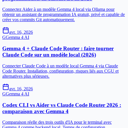
Connectez Aider à un modèle Gemma 4 local via Ollama pour
obtenir un assistant de programmation IA gratuit, privé et capable de
créer vos commits Git automatiquement.
avr. 16, 2026
G
Gemma 4 AI
Gemma 4 + Claude Code Router : faire tourner
Claude Code sur un modèle local (2026)
Connecter Claude Code à un modèle local Gemma 4 via Claude
Code Router. Installation, configuration, risques liés aux CGU et
alternatives plus sérieuses.
avr. 16, 2026
G
Gemma 4 AI
Codex CLI vs Aider vs Claude Code Router 2026 :
comparaison avec Gemma 4
Comparaison réelle des trois outils d'IA pour le terminal avec
Gemma 4 comme backend local. Temps de configuration,