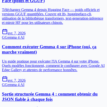
Face (poids et GGUF)
Téléchargez Gemma 4 depuis Hugging Face — poids officiels et
versions GGUF quantifiées. Couvre git lfs, huggingface-cli,
utilisation de la bibliothèque transformers, text-generation-inference
et miroir HF pour les utilisateurs chinois.
avr. 7, 2026
G
Gemma 4 AI
Comment exécuter Gemma 4 sur iPhone (oui, ça
marche vraiment)
Un guide pratique pour exécuter l'IA Gemma 4 sur votre iPhone.
Quels modèles fonctionnent, comment le configurer avec Google AI
Edge Gallery et attentes de performance honnêtes.
avr. 7, 2026
G
Gemma 4 AI
Sortie structurée Gemma 4 : comment obtenir du
JSON fiable à chaque fois