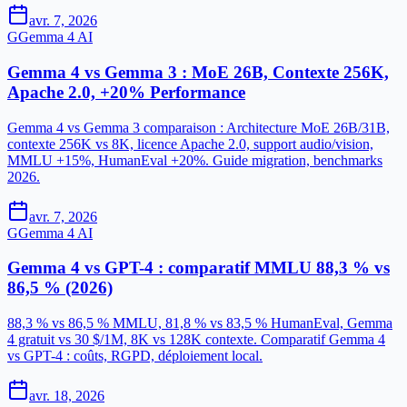
avr. 7, 2026
G
Gemma 4 AI
Gemma 4 vs Gemma 3 : MoE 26B, Contexte 256K,
Apache 2.0, +20% Performance
Gemma 4 vs Gemma 3 comparaison : Architecture MoE 26B/31B,
contexte 256K vs 8K, licence Apache 2.0, support audio/vision,
MMLU +15%, HumanEval +20%. Guide migration, benchmarks
2026.
avr. 7, 2026
G
Gemma 4 AI
Gemma 4 vs GPT-4 : comparatif MMLU 88,3 % vs
86,5 % (2026)
88,3 % vs 86,5 % MMLU, 81,8 % vs 83,5 % HumanEval, Gemma
4 gratuit vs 30 $/1M, 8K vs 128K contexte. Comparatif Gemma 4
vs GPT-4 : coûts, RGPD, déploiement local.
avr. 18, 2026