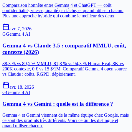
Comparaison honnête entre Gemma 4 et ChatGPT — coût,
confidentialité, vitesse, qualité par tâche, et quand utiliser chacun.
Plus une approche hybride qui combine le meilleur des deux.
avr. 7, 2026
G
Gemma 4 AI
Gemma 4 vs Claude 3.5 : comparatif MMLU, coût,
contexte (2026)
88,3 % vs 89,5 % MMLU, 81,8 % vs 94,3 % HumanEval, 8K vs
200K contexte, 0 € vs 15 $/1M. Comparatif Gemma 4 open source
vs Claude : coûts, RGPD, déploiement.
avr. 18, 2026
G
Gemma 4 AI
Gemma 4 vs Gemini : quelle est la différence ?
Gemma 4 et Gemini viennent de la même équipe chez Google, mais
ce sont des produits très différents. Voici ce qui les distingue et
quand utiliser chacun.