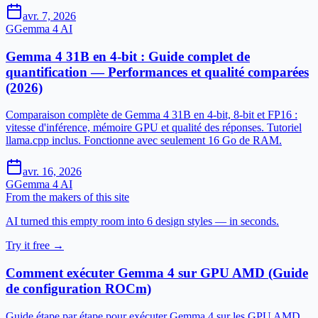
avr. 7, 2026
G
Gemma 4 AI
Gemma 4 31B en 4-bit : Guide complet de
quantification — Performances et qualité comparées
(2026)
Comparaison complète de Gemma 4 31B en 4-bit, 8-bit et FP16 :
vitesse d'inférence, mémoire GPU et qualité des réponses. Tutoriel
llama.cpp inclus. Fonctionne avec seulement 16 Go de RAM.
avr. 16, 2026
G
Gemma 4 AI
From the makers of this site
AI turned this empty room into 6 design styles — in seconds.
Try it free →
Comment exécuter Gemma 4 sur GPU AMD (Guide
de configuration ROCm)
Guide étape par étape pour exécuter Gemma 4 sur les GPU AMD