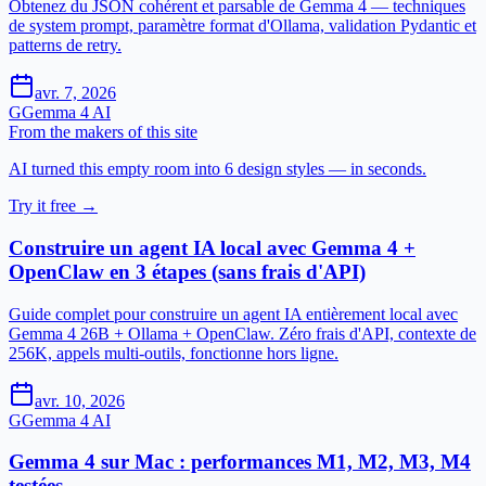
Obtenez du JSON cohérent et parsable de Gemma 4 — techniques
de system prompt, paramètre format d'Ollama, validation Pydantic et
patterns de retry.
avr. 7, 2026
G
Gemma 4 AI
From the makers of this site
AI turned this empty room into 6 design styles — in seconds.
Try it free →
Construire un agent IA local avec Gemma 4 +
OpenClaw en 3 étapes (sans frais d'API)
Guide complet pour construire un agent IA entièrement local avec
Gemma 4 26B + Ollama + OpenClaw. Zéro frais d'API, contexte de
256K, appels multi-outils, fonctionne hors ligne.
avr. 10, 2026
G
Gemma 4 AI
Gemma 4 sur Mac : performances M1, M2, M3, M4
testées