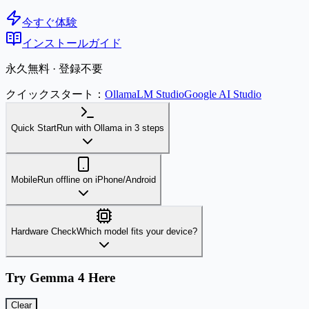
今すぐ体験
インストールガイド
永久無料 · 登録不要
クイックスタート：
Ollama
LM Studio
Google AI Studio
Quick Start
Run with Ollama in 3 steps
Mobile
Run offline on iPhone/Android
Hardware Check
Which model fits your device?
Try Gemma 4 Here
Clear