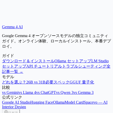
Gemma 4 AI
ブラウザで体験
ローカルにインストール
Google Gemma 4 オープンソースモデルの独立コミュニティ
ガイド。オンライン体験、ローカルインストール、本番デプ
ロイ。
ガイド
ダウンロード＆インストール
Ollama セットアップ
LM Studio
セットアップ
API チュートリアル
トラブルシューティング
全
記事一覧 →
モデル
どれを選ぶ？
26B vs 31B
必要スペック
GGUF 量子化
比較
vs Gemini
vs Llama 4
vs ChatGPT
vs Qwen 3
vs Gemma 3
公式リンク
Google AI Studio
Hugging Face
Ollama
Model Card
Spacevo — AI
Interior Design
日本語