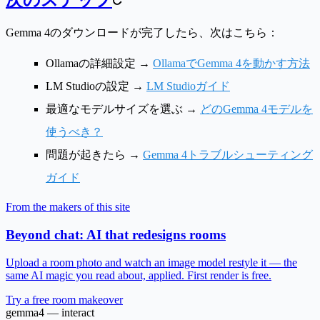
次のステップ
Gemma 4のダウンロードが完了したら、次はこちら：
Ollamaの詳細設定
→
OllamaでGemma 4を動かす方法
LM Studioの設定
→
LM Studioガイド
最適なモデルサイズを選ぶ
→
どのGemma 4モデルを
使うべき？
問題が起きたら
→
Gemma 4トラブルシューティング
ガイド
From the makers of this site
Beyond chat: AI that redesigns rooms
Upload a room photo and watch an image model restyle it — the
same AI magic you read about, applied. First render is free.
Try a free room makeover
gemma4 — interact