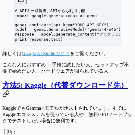
# APIキー取得後、APIからも利用可能
import
 google.generativeai 
as
 genai
genai.configure(
api_key
=
"YOUR_API_KEY"
)
model 
=
 genai.GenerativeModel(
"gemma-4-e4b"
)
response 
=
 model.generate_content(
"プログラミングにつ
print
(response.text)
詳しくは
Google AI Studioガイド
をご覧ください。
こんな人におすすめ：
手軽に試したい人、セットアップ不
要で始めたい人、ハードウェアが限られている人。
方法5: Kaggle（代替ダウンロード先）
KaggleでもGemma 4モデルがホストされています。すでに
Kaggleエコシステムを使っている人や、無料GPUノートブッ
クでテストしたい場合に便利です。
手順：