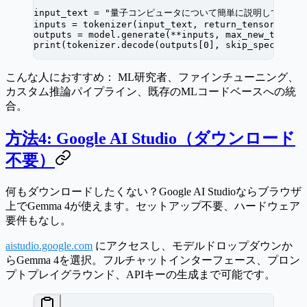
input_text 
=
 "量子コンピュータについて簡単に説明してくださ
inputs 
=
 tokenizer(input_text, 
return_tensors
=
"pt
outputs 
=
 model.generate(
**
inputs, 
max_new_tokens
print
(tokenizer.decode(outputs[
0
], 
skip_special_t
こんな人におすすめ：
ML研究者、ファインチューニング、
カスタム推論パイプライン、既存のMLコードベースへの統
合。
方法4: Google AI Studio（ダウンロード
不要）
何もダウンロードしたくない？Google AI Studioならブラウザ
上でGemma 4が使えます。セットアップ不要、ハードウェア
要件もなし。
aistudio.google.com
にアクセスし、モデルドロップダウンか
らGemma 4を選択。フルチャットインターフェース、プロン
プトプレイグラウンド、APIキーの生成まで可能です。