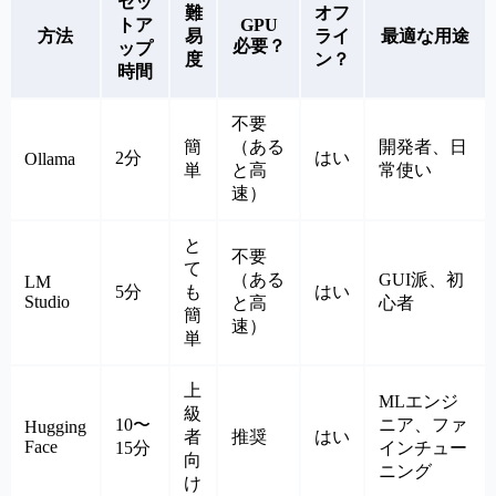
セッ
難
オフ
トア
GPU
方法
易
ライ
最適な用途
必要？
ップ
度
ン？
時間
不要
簡
（ある
開発者、日
2分
はい
Ollama
単
と高
常使い
速）
と
不要
て
（ある
GUI派、初
LM
5分
も
はい
Studio
と高
心者
簡
速）
単
上
MLエンジ
級
10〜
ニア、ファ
Hugging
者
推奨
はい
Face
15分
インチュー
向
ニング
け