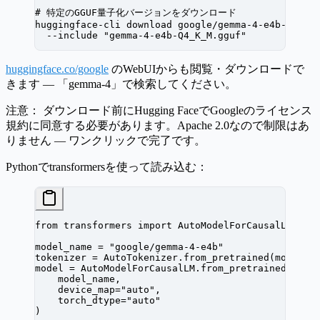
# 特定のGGUF量子化バージョンをダウンロード
huggingface-cli
 download
 google/gemma-4-e4b-GGUF
 
  --include
 "gemma-4-e4b-Q4_K_M.gguf"
huggingface.co/google
のWebUIからも閲覧・ダウンロードで
きます — 「gemma-4」で検索してください。
注意：
ダウンロード前にHugging FaceでGoogleのライセンス
規約に同意する必要があります。Apache 2.0なので制限はあ
りません — ワンクリックで完了です。
Pythonでtransformersを使って読み込む：
from
 transformers 
import
 AutoModelForCausalLM, Au
model_name 
=
 "google/gemma-4-e4b"
tokenizer 
=
 AutoTokenizer.from_pretrained(model_n
model 
=
 AutoModelForCausalLM.from_pretrained(
    model_name,
    device_map
=
"auto"
,
    torch_dtype
=
"auto"
)