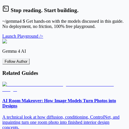
Stop reading. Start building.
~/gemma4
$ Get hands-on with the models discussed in this guide.
No deployment, no friction, 100% free playground.
Launch Playground />
Gemma 4 AI
Follow Author
Related Guides
AI Room Makeover: How Image Models Turn Photos into
Designs
A technical look at how diffusion, conditioning, ControlNet, and
inpainting turn one room photo into finished interior design
concepts.