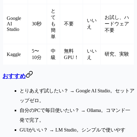
と
て
お試し、ハ
Google
いい
AI
30秒
も
不要
ードウェア
え
Studio
簡
不要
単
5〜
中
無料
いい
研究、実験
Kaggle
10分
級
GPU！
え
おすすめ
とりあえず試したい？
→ Google AI Studio。セットア
ップゼロ。
自分のPCで毎日使いたい？
→ Ollama。コマンド一
発で完了。
GUIがいい？
→ LM Studio。シンプルで使いやす