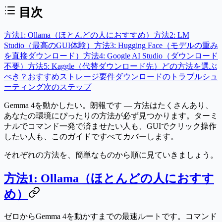
目次
方法1: Ollama（ほとんどの人におすすめ）
方法2: LM
Studio（最高のGUI体験）
方法3: Hugging Face（モデルの重み
を直接ダウンロード）
方法4: Google AI Studio（ダウンロード
不要）
方法5: Kaggle（代替ダウンロード先）
どの方法を選ぶ
べき？
おすすめ
ストレージ要件
ダウンロードのトラブルシュ
ーティング
次のステップ
Gemma 4を動かしたい。朗報です — 方法はたくさんあり、
あなたの環境にぴったりの方法が必ず見つかります。ターミ
ナルでコマンド一発で済ませたい人も、GUIでクリック操作
したい人も、このガイドですべてカバーします。
それぞれの方法を、簡単なものから順に見ていきましょう。
方法1: Ollama（ほとんどの人におすす
め）
ゼロからGemma 4を動かすまでの最速ルートです。コマンド