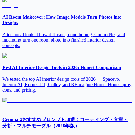
AI Room Makeover: How Image Models Turn Photos into
Designs
A technical look at how diffusion, conditioning, ControlNet, and
inpainting turn one room photo into finished interior design
concepts.
Best AI Interior Design Tools in 2026: Honest Comparison
We tested the top AI interior design tools of 2026 — Spacevo,
Interior AI, RoomGPT, Collov, and REimagine Home. Honest pros,
cons, and pricing.
Gemma 4おすすめプロンプト50選：コーディング・文章・
分析・マルチモーダル（2026年版）