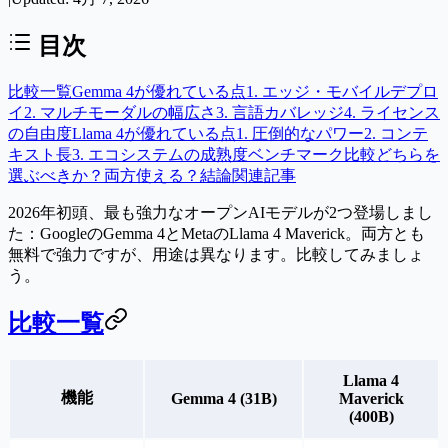
目次
比較一覧
Gemma 4が優れている点
1. エッジ・モバイルデプロ
イ
2. マルチモーダルの幅広さ
3. 言語カバレッジ
4. ライセンス
の自由度
Llama 4が優れている点
1. 圧倒的なパワー
2. コンテ
キスト長
3. エコシステムの成熟度
ベンチマーク比較
どちらを
選ぶべきか？
両方使える？
結論
関連記事
2026年初頭、最も強力なオープンAIモデルが2つ登場しまし
た：GoogleのGemma 4とMetaのLlama 4 Maverick。両方とも
無料で強力ですが、用途は異なります。比較してみましょ
う。
比較一覧
Llama 4
機能
Gemma 4 (31B)
Maverick
(400B)