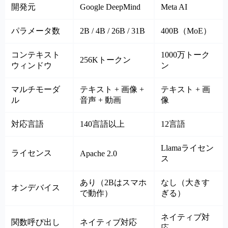
開発元
Google DeepMind
Meta AI
パラメータ数
2B / 4B / 26B / 31B
400B（MoE）
コンテキスト
1000万トーク
256Kトークン
ウィンドウ
ン
マルチモーダ
テキスト + 画像 +
テキスト + 画
ル
音声 + 動画
像
対応言語
140言語以上
12言語
Llamaライセン
ライセンス
Apache 2.0
ス
あり（2Bはスマホ
なし（大きす
オンデバイス
で動作）
ぎる）
ネイティブ対
関数呼び出し
ネイティブ対応
応