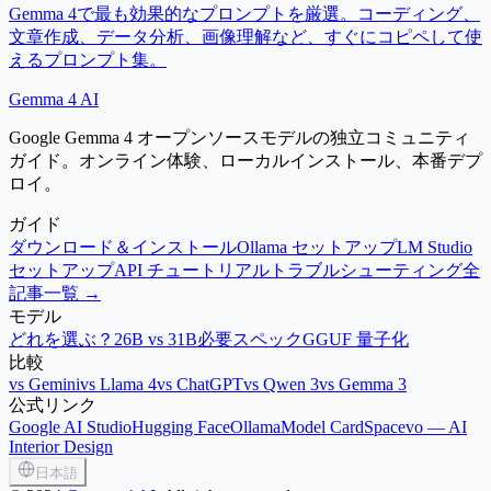
Gemma 4で最も効果的なプロンプトを厳選。コーディング、
文章作成、データ分析、画像理解など、すぐにコピペして使
えるプロンプト集。
Gemma 4 AI
Google Gemma 4 オープンソースモデルの独立コミュニティ
ガイド。オンライン体験、ローカルインストール、本番デプ
ロイ。
ガイド
ダウンロード＆インストール
Ollama セットアップ
LM Studio
セットアップ
API チュートリアル
トラブルシューティング
全
記事一覧 →
モデル
どれを選ぶ？
26B vs 31B
必要スペック
GGUF 量子化
比較
vs Gemini
vs Llama 4
vs ChatGPT
vs Qwen 3
vs Gemma 3
公式リンク
Google AI Studio
Hugging Face
Ollama
Model Card
Spacevo — AI
Interior Design
日本語