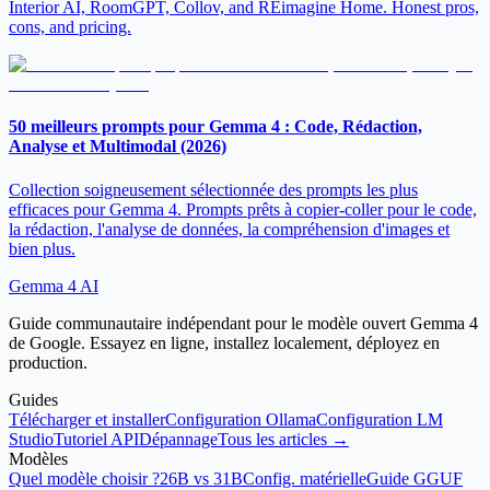
Interior AI, RoomGPT, Collov, and REimagine Home. Honest pros,
cons, and pricing.
50 meilleurs prompts pour Gemma 4 : Code, Rédaction,
Analyse et Multimodal (2026)
Collection soigneusement sélectionnée des prompts les plus
efficaces pour Gemma 4. Prompts prêts à copier-coller pour le code,
la rédaction, l'analyse de données, la compréhension d'images et
bien plus.
Gemma 4 AI
Guide communautaire indépendant pour le modèle ouvert Gemma 4
de Google. Essayez en ligne, installez localement, déployez en
production.
Guides
Télécharger et installer
Configuration Ollama
Configuration LM
Studio
Tutoriel API
Dépannage
Tous les articles →
Modèles
Quel modèle choisir ?
26B vs 31B
Config. matérielle
Guide GGUF