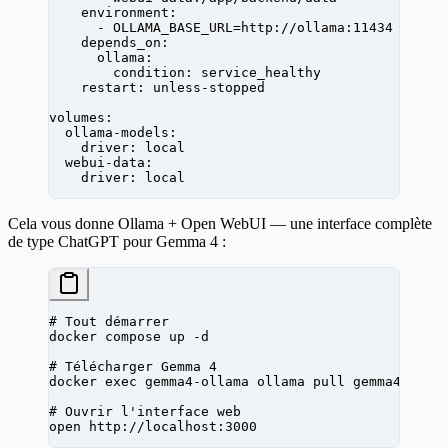
    environment
:
      - 
OLLAMA_BASE_URL=http://ollama:11434
    depends_on
:
      ollama
:
        condition
: 
service_healthy
    restart
: 
unless-stopped
volumes
:
  ollama-models
:
    driver
: 
local
  webui-data
:
    driver
: 
local
Cela vous donne Ollama + Open WebUI — une interface complète
de type ChatGPT pour Gemma 4 :
# Tout démarrer
docker
 compose
 up
 -d
# Télécharger Gemma 4
docker
 exec
 gemma4-ollama
 ollama
 pull
 gemma4:26b
# Ouvrir l'interface web
open
 http://localhost:3000