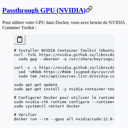
Passthrough GPU (NVIDIA)
Pour utiliser votre GPU dans Docker, vous avez besoin du NVIDIA
Container Toolkit :
# Installer NVIDIA Container Toolkit (Ubuntu/Debi
curl
 -fsSL
 https://nvidia.github.io/libnvidia-con
  sudo
 gpg
 --dearmor
 -o
 /usr/share/keyrings/nvidi
curl
 -s
 -L
 https://nvidia.github.io/libnvidia-con
  sed
 's#deb https://#deb [signed-by=/usr/share/k
  sudo
 tee
 /etc/apt/sources.list.d/nvidia-contain
sudo
 apt-get
 update
sudo
 apt-get
 install
 -y
 nvidia-container-toolkit
# Configurer Docker pour utiliser le runtime NVID
sudo
 nvidia-ctk
 runtime
 configure
 --runtime=docke
sudo
 systemctl
 restart
 docker
# Vérifier
docker
 run
 --rm
 --gpus
 all
 nvidia/cuda:12.0-base
 