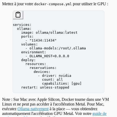
Mettez à jour votre
pour utiliser le GPU :
docker-compose.yml
services
:
  ollama
:
    image
: 
ollama/ollama:latest
    ports
:
      - 
"11434:11434"
    volumes
:
      - 
ollama-models:/root/.ollama
    environment
:
      - 
OLLAMA_HOST=0.0.0.0
    deploy
:
      resources
:
        reservations
:
          devices
:
            - 
driver
: 
nvidia
              count
: 
all
              capabilities
: [
gpu
]
    restart
: 
unless-stopped
Note :
Sur Mac avec Apple Silicon, Docker tourne dans une VM
Linux et ne peut pas accéder à l'accélération Metal. Pour Mac,
exécutez
Ollama nativement
à la place — vous obtiendrez
automatiquement l'accélération GPU Metal. Voir notre
guide de