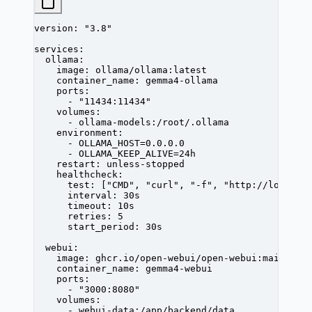
version
: 
"3.8"
services
:
  ollama
:
    image
: 
ollama/ollama:latest
    container_name
: 
gemma4-ollama
    ports
:
      - 
"11434:11434"
    volumes
:
      - 
ollama-models:/root/.ollama
    environment
:
      - 
OLLAMA_HOST=0.0.0.0
      - 
OLLAMA_KEEP_ALIVE=24h
    restart
: 
unless-stopped
    healthcheck
:
      test
: [
"CMD"
, 
"curl"
, 
"-f"
, 
"http://localho
      interval
: 
30s
      timeout
: 
10s
      retries
: 
5
      start_period
: 
30s
  webui
:
    image
: 
ghcr.io/open-webui/open-webui:main
    container_name
: 
gemma4-webui
    ports
:
      - 
"3000:8080"
    volumes
:
      - 
webui-data:/app/backend/data