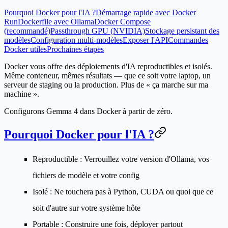
Pourquoi Docker pour l'IA ?
Démarrage rapide avec Docker
Run
Dockerfile avec Ollama
Docker Compose
(recommandé)
Passthrough GPU (NVIDIA)
Stockage persistant des
modèles
Configuration multi-modèles
Exposer l'API
Commandes
Docker utiles
Prochaines étapes
Docker vous offre des déploiements d'IA reproductibles et isolés.
Même conteneur, mêmes résultats — que ce soit votre laptop, un
serveur de staging ou la production. Plus de « ça marche sur ma
machine ».
Configurons Gemma 4 dans Docker à partir de zéro.
Pourquoi Docker pour l'IA ?
Reproductible
: Verrouillez votre version d'Ollama, vos
fichiers de modèle et votre config
Isolé
: Ne touchera pas à Python, CUDA ou quoi que ce
soit d'autre sur votre système hôte
Portable
: Construire une fois, déployer partout