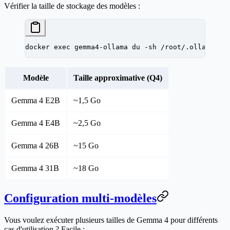
Vérifier la taille de stockage des modèles :
docker
 exec
 gemma4-ollama
 du
 -sh
 /root/.ollama/mo
Modèle
Taille approximative (Q4)
Gemma 4 E2B
~1,5 Go
Gemma 4 E4B
~2,5 Go
Gemma 4 26B
~15 Go
Gemma 4 31B
~18 Go
Configuration multi-modèles
Vous voulez exécuter plusieurs tailles de Gemma 4 pour différents
cas d'utilisation ? Facile :