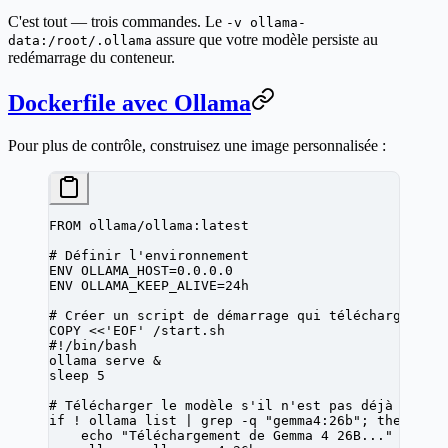
C'est tout — trois commandes. Le
-v ollama-
assure que votre modèle persiste au
data:/root/.ollama
redémarrage du conteneur.
Dockerfile avec Ollama
Pour plus de contrôle, construisez une image personnalisée :
FROM
 ollama/ollama:latest
# Définir l'environnement
ENV
 OLLAMA_HOST=0.0.0.0
ENV
 OLLAMA_KEEP_ALIVE=24h
# Créer un script de démarrage qui télécharge le 
COPY
 <<
'EOF'
 /start.sh
#!/bin/bash
ollama serve &
sleep 5
# Télécharger le modèle s'il n'est pas déjà prése
if ! ollama list | grep -q 
"gemma4:26b"
; then
    echo 
"Téléchargement de Gemma 4 26B..."