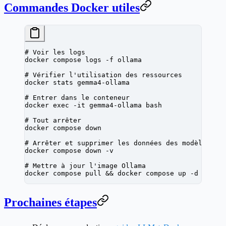
Commandes Docker utiles
# Voir les logs
docker
 compose
 logs
 -f
 ollama
# Vérifier l'utilisation des ressources
docker
 stats
 gemma4-ollama
# Entrer dans le conteneur
docker
 exec
 -it
 gemma4-ollama
 bash
# Tout arrêter
docker
 compose
 down
# Arrêter et supprimer les données des modèles
docker
 compose
 down
 -v
# Mettre à jour l'image Ollama
docker
 compose
 pull
 && 
docker
 compose
 up
 -d
Prochaines étapes