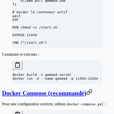
    ollama pull gemma4:26b
fi
# Garder le conteneur actif
wait
EOF
RUN
 chmod +x /start.sh
EXPOSE
 11434
CMD
 [
"/start.sh"
]
Construire et exécuter :
docker
 build
 -t
 gemma4-server
 .
docker
 run
 -d
 --name
 gemma4
 -p
 11434:11434
 -v
 oll
Docker Compose (recommandé)
Pour une configuration correcte, utilisez
:
docker-compose.yml