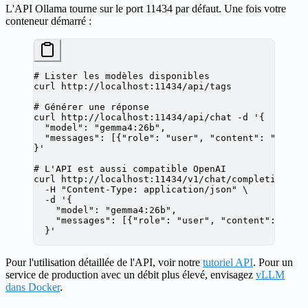
L'API Ollama tourne sur le port 11434 par défaut. Une fois votre
conteneur démarré :
# Lister les modèles disponibles
curl
 http://localhost:11434/api/tags
# Générer une réponse
curl
 http://localhost:11434/api/chat
 -d
 '{
  "model": "gemma4:26b",
  "messages": [{"role": "user", "content": "Bonjo
}'
# L'API est aussi compatible OpenAI
curl
 http://localhost:11434/v1/chat/completions
 \
  -H
 "Content-Type: application/json"
 \
  -d
 '{
    "model": "gemma4:26b",
    "messages": [{"role": "user", "content": "Bon
  }'
Pour l'utilisation détaillée de l'API, voir notre
tutoriel API
. Pour un
service de production avec un débit plus élevé, envisagez
vLLM
dans Docker
.