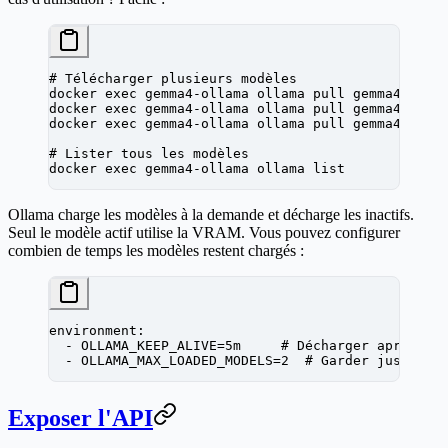
# Télécharger plusieurs modèles
docker
 exec
 gemma4-ollama
 ollama
 pull
 gemma4:e4b
 
docker
 exec
 gemma4-ollama
 ollama
 pull
 gemma4:26b
 
docker
 exec
 gemma4-ollama
 ollama
 pull
 gemma4:31b
 
# Lister tous les modèles
docker
 exec
 gemma4-ollama
 ollama
 list
Ollama charge les modèles à la demande et décharge les inactifs.
Seul le modèle actif utilise la VRAM. Vous pouvez configurer
combien de temps les modèles restent chargés :
environment
:
  - 
OLLAMA_KEEP_ALIVE=5m
     # Décharger après 5 
  - 
OLLAMA_MAX_LOADED_MODELS=2
  # Garder jusqu'à 
Exposer l'API