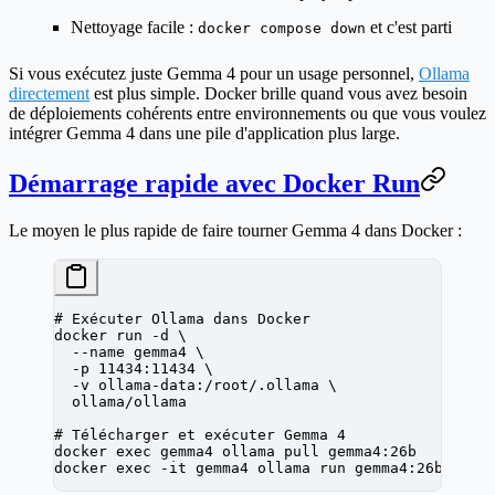
Nettoyage facile
:
et c'est parti
docker compose down
Si vous exécutez juste Gemma 4 pour un usage personnel,
Ollama
directement
est plus simple. Docker brille quand vous avez besoin
de déploiements cohérents entre environnements ou que vous voulez
intégrer Gemma 4 dans une pile d'application plus large.
Démarrage rapide avec Docker Run
Le moyen le plus rapide de faire tourner Gemma 4 dans Docker :
# Exécuter Ollama dans Docker
docker
 run
 -d
 \
  --name
 gemma4
 \
  -p
 11434:11434
 \
  -v
 ollama-data:/root/.ollama
 \
  ollama/ollama
# Télécharger et exécuter Gemma 4
docker
 exec
 gemma4
 ollama
 pull
 gemma4:26b
docker
 exec
 -it
 gemma4
 ollama
 run
 gemma4:26b