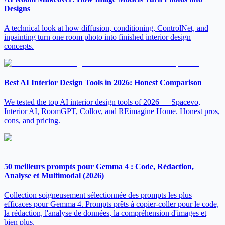
Designs
A technical look at how diffusion, conditioning, ControlNet, and
inpainting turn one room photo into finished interior design
concepts.
Best AI Interior Design Tools in 2026: Honest Comparison
We tested the top AI interior design tools of 2026 — Spacevo,
Interior AI, RoomGPT, Collov, and REimagine Home. Honest pros,
cons, and pricing.
50 meilleurs prompts pour Gemma 4 : Code, Rédaction,
Analyse et Multimodal (2026)
Collection soigneusement sélectionnée des prompts les plus
efficaces pour Gemma 4. Prompts prêts à copier-coller pour le code,
la rédaction, l'analyse de données, la compréhension d'images et
bien plus.