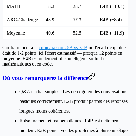
MATH
18.3
28.7
E4B (+10.4)
ARC-Challenge
48.9
57.3
E4B (+8.4)
Moyenne
40.6
52.5
E4B (+11.9)
Contrairement à la
comparaison 26B vs 31B
où l'écart de qualité
était de 1-2 points, ici l'écart est massif — presque 12 points en
moyenne. E4B est nettement plus intelligent, surtout en
mathématiques et en code.
Où vous remarquerez la différence
Q&A et chat simples
: Les deux gèrent les conversations
basiques correctement. E2B produit parfois des réponses
longues moins cohérentes.
Raisonnement et mathématiques
: E4B est nettement
meilleur. E2B peine avec les problèmes à plusieurs étapes.