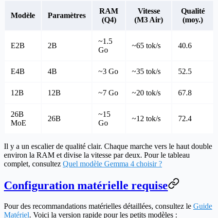
RAM
Vitesse
Qualité
Modèle
Paramètres
(Q4)
(M3 Air)
(moy.)
~1.5
E2B
2B
~65 tok/s
40.6
Go
E4B
4B
~3 Go
~35 tok/s
52.5
12B
12B
~7 Go
~20 tok/s
67.8
26B
~15
26B
~12 tok/s
72.4
MoE
Go
Il y a un escalier de qualité clair. Chaque marche vers le haut double
environ la RAM et divise la vitesse par deux. Pour le tableau
complet, consultez
Quel modèle Gemma 4 choisir ?
Configuration matérielle requise
Pour des recommandations matérielles détaillées, consultez le
Guide
Matériel
. Voici la version rapide pour les petits modèles :