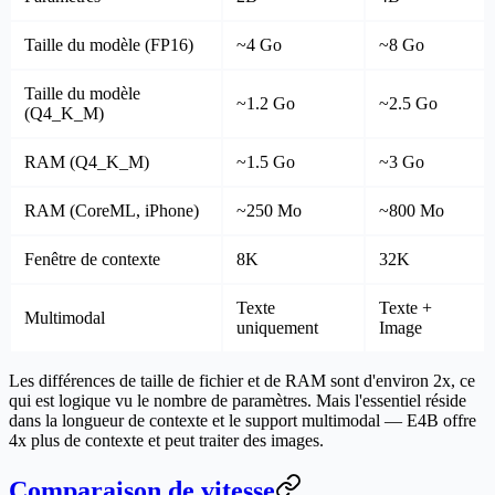
Taille du modèle (FP16)
~4 Go
~8 Go
Taille du modèle
~1.2 Go
~2.5 Go
(Q4_K_M)
RAM (Q4_K_M)
~1.5 Go
~3 Go
RAM (CoreML, iPhone)
~250 Mo
~800 Mo
Fenêtre de contexte
8K
32K
Texte
Texte +
Multimodal
uniquement
Image
Les différences de taille de fichier et de RAM sont d'environ 2x, ce
qui est logique vu le nombre de paramètres. Mais l'essentiel réside
dans la longueur de contexte et le support multimodal — E4B offre
4x plus de contexte et peut traiter des images.
Comparaison de vitesse