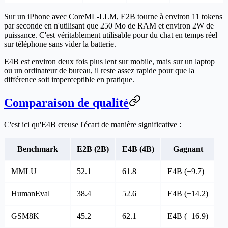
Sur un iPhone avec CoreML-LLM, E2B tourne à environ 11 tokens
par seconde en n'utilisant que 250 Mo de RAM et environ 2W de
puissance. C'est véritablement utilisable pour du chat en temps réel
sur téléphone sans vider la batterie.
E4B est environ deux fois plus lent sur mobile, mais sur un laptop
ou un ordinateur de bureau, il reste assez rapide pour que la
différence soit imperceptible en pratique.
Comparaison de qualité
C'est ici qu'E4B creuse l'écart de manière significative :
Benchmark
E2B (2B)
E4B (4B)
Gagnant
MMLU
52.1
61.8
E4B (+9.7)
HumanEval
38.4
52.6
E4B (+14.2)
GSM8K
45.2
62.1
E4B (+16.9)