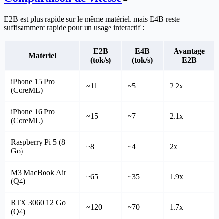
E2B est plus rapide sur le même matériel, mais E4B reste
suffisamment rapide pour un usage interactif :
E2B
E4B
Avantage
Matériel
(tok/s)
(tok/s)
E2B
iPhone 15 Pro
~11
~5
2.2x
(CoreML)
iPhone 16 Pro
~15
~7
2.1x
(CoreML)
Raspberry Pi 5 (8
~8
~4
2x
Go)
M3 MacBook Air
~65
~35
1.9x
(Q4)
RTX 3060 12 Go
~120
~70
1.7x
(Q4)