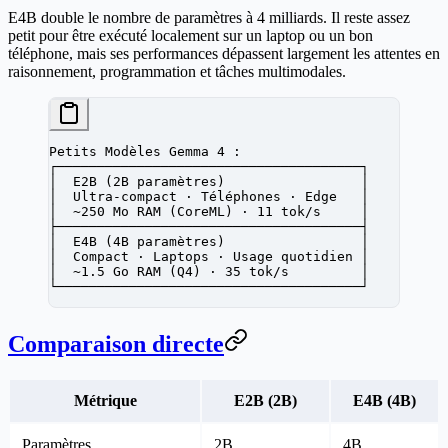
E4B
double le nombre de paramètres à 4 milliards. Il reste assez
petit pour être exécuté localement sur un laptop ou un bon
téléphone, mais ses performances dépassent largement les attentes en
raisonnement, programmation et tâches multimodales.
Petits Modèles Gemma 4 :
┌──────────────────────────────────────┐
│  E2B (2B paramètres)                 │
│  Ultra-compact · Téléphones · Edge   │
│  ~250 Mo RAM (CoreML) · 11 tok/s     │
├──────────────────────────────────────┤
│  E4B (4B paramètres)                 │
│  Compact · Laptops · Usage quotidien │
│  ~1.5 Go RAM (Q4) · 35 tok/s         │
└──────────────────────────────────────┘
Comparaison directe
Métrique
E2B (2B)
E4B (4B)
Paramètres
2B
4B