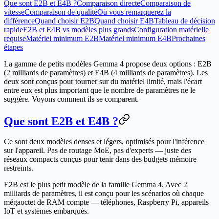
Que sont E2B et E4B ?
Comparaison directe
Comparaison de
vitesse
Comparaison de qualité
Où vous remarquerez la
différence
Quand choisir E2B
Quand choisir E4B
Tableau de décision
rapide
E2B et E4B vs modèles plus grands
Configuration matérielle
requise
Matériel minimum E2B
Matériel minimum E4B
Prochaines
étapes
La gamme de petits modèles Gemma 4 propose deux options : E2B
(2 milliards de paramètres) et E4B (4 milliards de paramètres). Les
deux sont conçus pour tourner sur du matériel limité, mais l'écart
entre eux est plus important que le nombre de paramètres ne le
suggère. Voyons comment ils se comparent.
Que sont E2B et E4B ?
Ce sont deux modèles denses et légers, optimisés pour l'inférence
sur l'appareil. Pas de routage MoE, pas d'experts — juste des
réseaux compacts conçus pour tenir dans des budgets mémoire
restreints.
E2B
est le plus petit modèle de la famille Gemma 4. Avec 2
milliards de paramètres, il est conçu pour les scénarios où chaque
mégaoctet de RAM compte — téléphones, Raspberry Pi, appareils
IoT et systèmes embarqués.