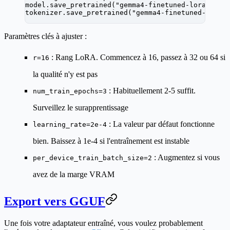
model.save_pretrained(
"gemma4-finetuned-lora"
)
tokenizer.save_pretrained(
"gemma4-finetuned-lora"
Paramètres clés à ajuster :
: Rang LoRA. Commencez à 16, passez à 32 ou 64 si
r=16
la qualité n'y est pas
: Habituellement 2-5 suffit.
num_train_epochs=3
Surveillez le surapprentissage
: La valeur par défaut fonctionne
learning_rate=2e-4
bien. Baissez à 1e-4 si l'entraînement est instable
: Augmentez si vous
per_device_train_batch_size=2
avez de la marge VRAM
Export vers GGUF
Une fois votre adaptateur entraîné, vous voulez probablement