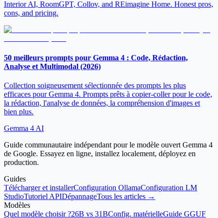
Interior AI, RoomGPT, Collov, and REimagine Home. Honest pros,
cons, and pricing.
50 meilleurs prompts pour Gemma 4 : Code, Rédaction,
Analyse et Multimodal (2026)
Collection soigneusement sélectionnée des prompts les plus
efficaces pour Gemma 4. Prompts prêts à copier-coller pour le code,
la rédaction, l'analyse de données, la compréhension d'images et
bien plus.
Gemma 4 AI
Guide communautaire indépendant pour le modèle ouvert Gemma 4
de Google. Essayez en ligne, installez localement, déployez en
production.
Guides
Télécharger et installer
Configuration Ollama
Configuration LM
Studio
Tutoriel API
Dépannage
Tous les articles →
Modèles
Quel modèle choisir ?
26B vs 31B
Config. matérielle
Guide GGUF