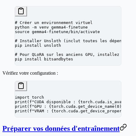
# Créer un environnement virtuel
python
 -m
 venv
 gemma4-finetune
source
 gemma4-finetune/bin/activate
# Installer Unsloth (inclut toutes les dépendance
pip
 install
 unsloth
# Pour QLoRA sur les anciens GPU, installez aussi
pip
 install
 bitsandbytes
Vérifiez votre configuration :
import
 torch
print
(
f
"CUDA disponible : 
{
torch.cuda.is_availabl
print
(
f
"GPU : 
{
torch.cuda.get_device_name(
0
)
}
"
)
print
(
f
"VRAM : 
{
torch.cuda.get_device_properties(
Préparer vos données d'entraînement