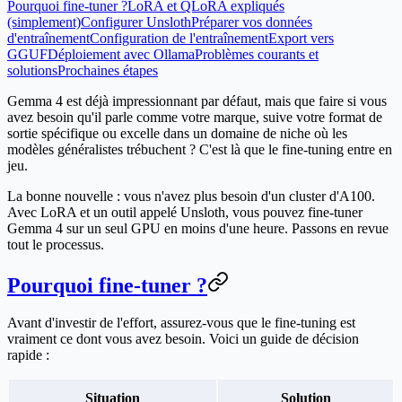
Pourquoi fine-tuner ?
LoRA et QLoRA expliqués
(simplement)
Configurer Unsloth
Préparer vos données
d'entraînement
Configuration de l'entraînement
Export vers
GGUF
Déploiement avec Ollama
Problèmes courants et
solutions
Prochaines étapes
Gemma 4 est déjà impressionnant par défaut, mais que faire si vous
avez besoin qu'il parle comme votre marque, suive votre format de
sortie spécifique ou excelle dans un domaine de niche où les
modèles généralistes trébuchent ? C'est là que le fine-tuning entre en
jeu.
La bonne nouvelle : vous n'avez plus besoin d'un cluster d'A100.
Avec LoRA et un outil appelé Unsloth, vous pouvez fine-tuner
Gemma 4 sur un seul GPU en moins d'une heure. Passons en revue
tout le processus.
Pourquoi fine-tuner ?
Avant d'investir de l'effort, assurez-vous que le fine-tuning est
vraiment ce dont vous avez besoin. Voici un guide de décision
rapide :
Situation
Solution