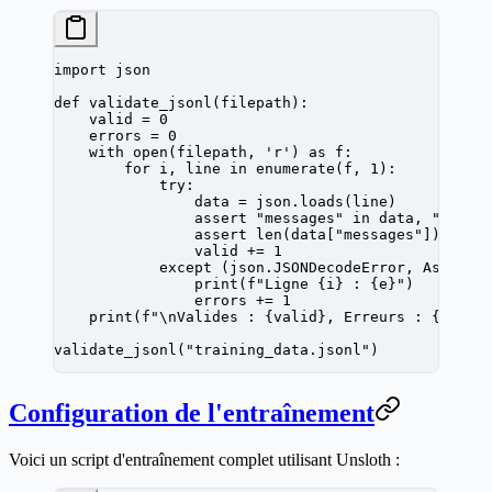
import
 json
def
 validate_jsonl
(filepath):
    valid 
=
 0
    errors 
=
 0
    with
 open
(filepath, 
'r'
) 
as
 f:
        for
 i, line 
in
 enumerate
(f, 
1
):
            try
:
                data 
=
 json.loads(line)
                assert
 "messages"
 in
 data, 
"Clé '
                assert
 len
(data[
"messages"
]) 
>=
 2
                valid 
+=
 1
            except
 (json.JSONDecodeError, 
Asserti
                print
(
f
"Ligne 
{
i
}
 : 
{
e
}
"
)
                errors 
+=
 1
    print
(
f
"
\n
Valides : 
{
valid
}
, Erreurs : 
{
error
validate_jsonl(
"training_data.jsonl"
)
Configuration de l'entraînement
Voici un script d'entraînement complet utilisant Unsloth :