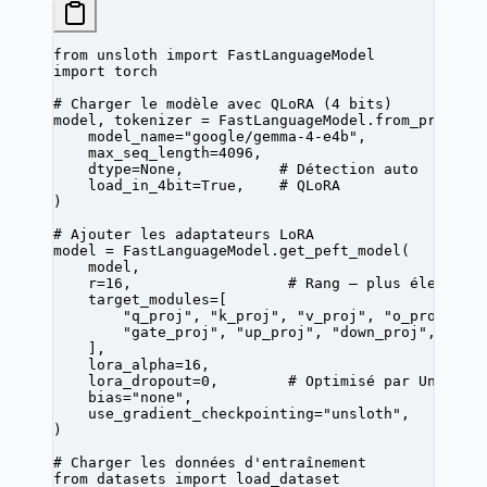
from
 unsloth 
import
 FastLanguageModel
import
 torch
# Charger le modèle avec QLoRA (4 bits)
model, tokenizer 
=
 FastLanguageModel.from_pretrai
    model_name
=
"google/gemma-4-e4b"
,
    max_seq_length
=
4096
,
    dtype
=
None
,           
# Détection auto
    load_in_4bit
=
True
,    
# QLoRA
)
# Ajouter les adaptateurs LoRA
model 
=
 FastLanguageModel.get_peft_model(
    model,
    r
=
16
,                  
# Rang — plus élevé = 
    target_modules
=
[
        "q_proj"
, 
"k_proj"
, 
"v_proj"
, 
"o_proj"
,
        "gate_proj"
, 
"up_proj"
, 
"down_proj"
,
    ],
    lora_alpha
=
16
,
    lora_dropout
=
0
,        
# Optimisé par Unsloth
    bias
=
"none"
,
    use_gradient_checkpointing
=
"unsloth"
,
)
# Charger les données d'entraînement
from
 datasets 
import
 load_dataset