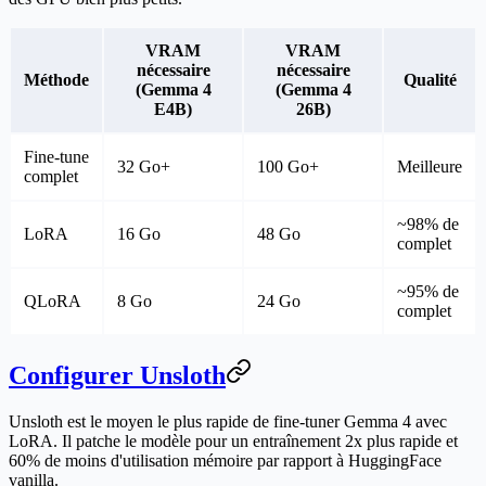
VRAM
VRAM
nécessaire
nécessaire
Méthode
Qualité
(Gemma 4
(Gemma 4
E4B)
26B)
Fine-tune
32 Go+
100 Go+
Meilleure
complet
~98% de
LoRA
16 Go
48 Go
complet
~95% de
QLoRA
8 Go
24 Go
complet
Configurer Unsloth
Unsloth est le moyen le plus rapide de fine-tuner Gemma 4 avec
LoRA. Il patche le modèle pour un entraînement 2x plus rapide et
60% de moins d'utilisation mémoire par rapport à HuggingFace
vanilla.