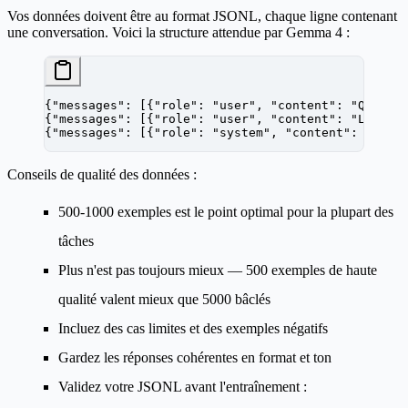
Vos données doivent être au format JSONL, chaque ligne contenant
une conversation. Voici la structure attendue par Gemma 4 :
{
"messages"
: [{
"role"
: 
"user"
, 
"content"
: 
"Quelle
{
"messages"
: [{
"role"
: 
"user"
, 
"content"
: 
"Livrez
{
"messages"
: [{
"role"
: 
"system"
, 
"content"
: 
"Tu e
Conseils de qualité des données :
500-1000 exemples
est le point optimal pour la plupart des
tâches
Plus n'est pas toujours mieux — 500 exemples de haute
qualité valent mieux que 5000 bâclés
Incluez des cas limites et des exemples négatifs
Gardez les réponses cohérentes en format et ton
Validez votre JSONL avant l'entraînement :