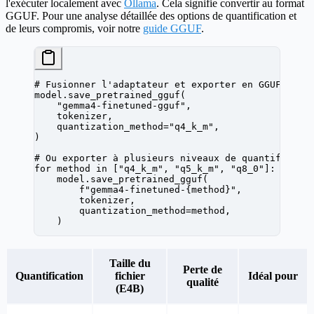
l'exécuter localement avec
Ollama
. Cela signifie convertir au format
GGUF. Pour une analyse détaillée des options de quantification et
de leurs compromis, voir notre
guide GGUF
.
# Fusionner l'adaptateur et exporter en GGUF (qua
model.save_pretrained_gguf(
    "gemma4-finetuned-gguf"
,
    tokenizer,
    quantization_method
=
"q4_k_m"
,
)
# Ou exporter à plusieurs niveaux de quantificati
for
 method 
in
 [
"q4_k_m"
, 
"q5_k_m"
, 
"q8_0"
]:
    model.save_pretrained_gguf(
        f
"gemma4-finetuned-
{
method
}
"
,
        tokenizer,
        quantization_method
=
method,
    )
Taille du
Perte de
Quantification
fichier
Idéal pour
qualité
(E4B)