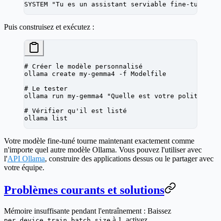
SYSTEM 
"Tu es un assistant serviable fine-tuné po
Puis construisez et exécutez :
# Créer le modèle personnalisé
ollama
 create
 my-gemma4
 -f
 Modelfile
# Le tester
ollama
 run
 my-gemma4
 "Quelle est votre politique 
# Vérifier qu'il est listé
ollama
 list
Votre modèle fine-tuné tourne maintenant exactement comme
n'importe quel autre modèle Ollama. Vous pouvez l'utiliser avec
l'
API Ollama
, construire des applications dessus ou le partager avec
votre équipe.
Problèmes courants et solutions
Mémoire insuffisante pendant l'entraînement :
Baissez
à 1, activez
per_device_train_batch_size