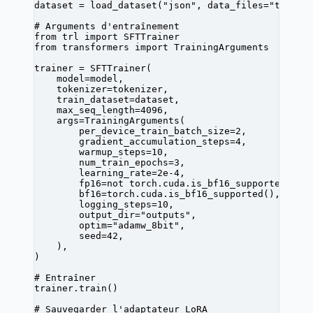
dataset 
=
 load_dataset(
"json"
, 
data_files
=
"traini
# Arguments d'entraînement
from
 trl 
import
 SFTTrainer
from
 transformers 
import
 TrainingArguments
trainer 
=
 SFTTrainer(
    model
=
model,
    tokenizer
=
tokenizer,
    train_dataset
=
dataset,
    max_seq_length
=
4096
,
    args
=
TrainingArguments(
        per_device_train_batch_size
=
2
,
        gradient_accumulation_steps
=
4
,
        warmup_steps
=
10
,
        num_train_epochs
=
3
,
        learning_rate
=
2e-4
,
        fp16
=not
 torch.cuda.is_bf16_supported(),
        bf16
=
torch.cuda.is_bf16_supported(),
        logging_steps
=
10
,
        output_dir
=
"outputs"
,
        optim
=
"adamw_8bit"
,
        seed
=
42
,
    ),
)
# Entraîner
trainer.train()
# Sauvegarder l'adaptateur LoRA