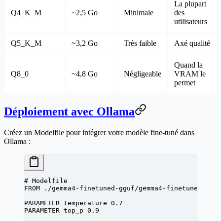
La plupart
Q4_K_M
~2,5 Go
Minimale
des
utilisateurs
Q5_K_M
~3,2 Go
Très faible
Axé qualité
Quand la
Q8_0
~4,8 Go
Négligeable
VRAM le
permet
Déploiement avec Ollama
Créez un Modelfile pour intégrer votre modèle fine-tuné dans
Ollama :
# Modelfile
FROM
 ./gemma4-finetuned-gguf/gemma4-finetuned-q4_
PARAMETER temperature 0.7
PARAMETER top_p 0.9