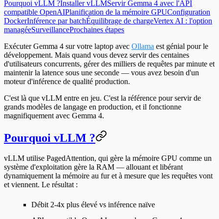
Pourquoi vLLM ?
Installer vLLM
Servir Gemma 4 avec l'API
compatible OpenAI
Planification de la mémoire GPU
Configuration
Docker
Inférence par batch
Équilibrage de charge
Vertex AI : l'option
managée
Surveillance
Prochaines étapes
Exécuter Gemma 4 sur votre laptop avec
Ollama
est génial pour le
développement. Mais quand vous devez servir des centaines
d'utilisateurs concurrents, gérer des milliers de requêtes par minute et
maintenir la latence sous une seconde — vous avez besoin d'un
moteur d'inférence de qualité production.
C'est là que vLLM entre en jeu. C'est la référence pour servir de
grands modèles de langage en production, et il fonctionne
magnifiquement avec Gemma 4.
Pourquoi vLLM ?
vLLM utilise
PagedAttention
, qui gère la mémoire GPU comme un
système d'exploitation gère la RAM — allouant et libérant
dynamiquement la mémoire au fur et à mesure que les requêtes vont
et viennent. Le résultat :
Débit 2-4x plus élevé
vs inférence naïve