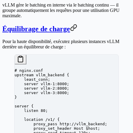
vLLM gère le batching en interne via le batching continu — il
groupe automatiquement les requêtes pour une utilisation GPU
maximale.
Équilibrage de charge
Pour la haute disponibilité, exécutez plusieurs instances vLLM
derrière un équilibreur de charge :
# nginx.conf
upstream
 vllm_backend 
{
    least_conn
;
    server
 vllm-1:8000;
    server
 vllm-2:8000;
    server
 vllm-3:8000;
}
server
 {
    listen 
80
;
    location
 /v1/ 
{
        proxy_pass 
http://vllm_backend;
        proxy_set_header 
Host $host;
        proxy_read_timeout 
120s
;