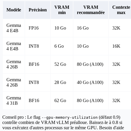
VRAM
VRAM
Contexte
Modèle
Précision
min
recommandée
max
Gemma
FP16
10 Go
16 Go
32K
4 E4B
Gemma
INT8
6 Go
10 Go
16K
4 E4B
Gemma
BF16
52 Go
80 Go (A100)
32K
4 26B
Gemma
INT8
28 Go
40 Go (A100)
32K
4 26B
Gemma
BF16
62 Go
80 Go (A100)
32K
4 31B
Conseil pro :
Le flag
(défaut 0.9)
--gpu-memory-utilization
contrôle combien de VRAM vLLM préalloue. Baissez-le à 0.8 si
vous exécutez d'autres processus sur le même GPU. Besoin d'aide