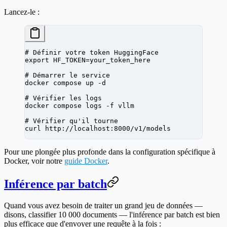
Lancez-le :
# Définir votre token HuggingFace
export
 HF_TOKEN
=
your_token_here
# Démarrer le service
docker
 compose
 up
 -d
# Vérifier les logs
docker
 compose
 logs
 -f
 vllm
# Vérifier qu'il tourne
curl
 http://localhost:8000/v1/models
Pour une plongée plus profonde dans la configuration spécifique à
Docker, voir notre
guide Docker
.
Inférence par batch
Quand vous avez besoin de traiter un grand jeu de données —
disons, classifier 10 000 documents — l'inférence par batch est bien
plus efficace que d'envoyer une requête à la fois :