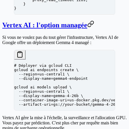
    }
}
Vertex AI : l'option managée
Si vous ne voulez pas du tout gérer l'infrastructure, Vertex AI de
Google offre un déploiement Gemma 4 managé :
# Déployer via gcloud CLI
gcloud
 ai
 endpoints
 create
 \
  --region=us-central1
 \
  --display-name=gemma4-endpoint
gcloud
 ai
 models
 upload
 \
  --region=us-central1
 \
  --display-name=gemma-4-26b
 \
  --container-image-uri=us-docker.pkg.dev/vertex-
  --artifact-uri=gs://your-bucket/gemma-4-26b
Vertex AI gère la mise à l'échelle, la surveillance et l'allocation GPU.
Vous payez par prédiction. C'est plus cher par requête mais bien
moins de surcharge opérationnelle.