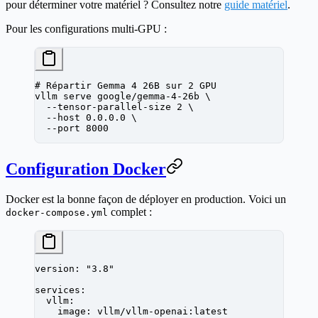
pour déterminer votre matériel ? Consultez notre
guide matériel
.
Pour les configurations multi-GPU :
# Répartir Gemma 4 26B sur 2 GPU
vllm
 serve
 google/gemma-4-26b
 \
  --tensor-parallel-size
 2
 \
  --host
 0.0.0.0
 \
  --port
 8000
Configuration Docker
Docker est la bonne façon de déployer en production. Voici un
complet :
docker-compose.yml
version
: 
"3.8"
services
:
  vllm
:
    image
: 
vllm/vllm-openai:latest