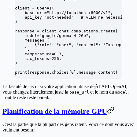
client 
=
 OpenAI(
    base_url
=
"http://localhost:8000/v1"
,
    api_key
=
"not-needed"
,  
# vLLM ne nécessite pa
)
response 
=
 client.chat.completions.create(
    model
=
"google/gemma-4-26b"
,
    messages
=
[
        {
"role"
: 
"user"
, 
"content"
: 
"Explique l'i
    ],
    temperature
=
0.7
,
    max_tokens
=
256
,
)
print
(response.choices[
0
].message.content)
La beauté de ceci : si votre application utilise déjà l'API OpenAI,
vous changez littéralement juste la
et le nom du
.
base_url
model
Tout le reste reste pareil.
Planification de la mémoire GPU
C'est la partie que la plupart des gens ratent. Voici ce dont vous avez
vraiment besoin :