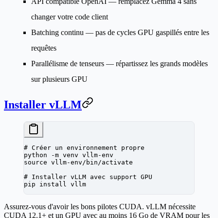
API compatible OpenAI
— remplacez Gemma 4 sans
changer votre code client
Batching continu
— pas de cycles GPU gaspillés entre les
requêtes
Parallélisme de tenseurs
— répartissez les grands modèles
sur plusieurs GPU
Installer vLLM
# Créer un environnement propre
python
 -m
 venv
 vllm-env
source
 vllm-env/bin/activate
# Installer vLLM avec support GPU
pip
 install
 vllm
Assurez-vous d'avoir les bons pilotes CUDA. vLLM nécessite
CUDA 12.1+ et un GPU avec au moins 16 Go de VRAM pour les