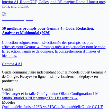
Interior AI, RoomGPT, Collov, and REimagine Home. Honest pros,
cons, and pricing.
50 meilleurs prompts pour Gemma 4 : Code, Rédaction,
Analyse et Multimodal (2026)
Collection soigneusement sélectionnée des prompts les plus
efficaces pour Gemma 4. Prompts prêts à copier-coller pour le code,
la rédaction, l'analyse de données, la compréhension d'images et
bien plus.
Gemma 4 AI
Guide communautaire indépendant pour le modèle ouvert Gemma 4
de Google. Essayez en ligne, installez localement, déployez en
production.
Guides
Télécharger et installer
Configuration Ollama
Configuration LM
Studio
Tutoriel API
Dépannage
Tous les articles →
Modèles
Quel modèle choisir ?
26B vs 31B
Config. matérielle
Guide GGUF