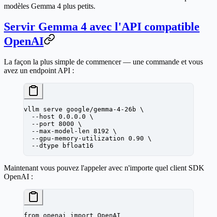
modèles Gemma 4 plus petits.
Servir Gemma 4 avec l'API compatible
OpenAI
La façon la plus simple de commencer — une commande et vous
avez un endpoint API :
vllm
 serve
 google/gemma-4-26b
 \
  --host
 0.0.0.0
 \
  --port
 8000
 \
  --max-model-len
 8192
 \
  --gpu-memory-utilization
 0.90
 \
  --dtype
 bfloat16
Maintenant vous pouvez l'appeler avec n'importe quel client SDK
OpenAI :
from
 openai 
import
 OpenAI