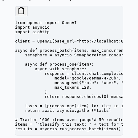
from
 openai 
import
 OpenAI
import
 asyncio
import
 aiohttp
client 
=
 OpenAI(
base_url
=
"http://localhost:8000/v
async
 def
 process_batch
(items, max_concurrent
=
50
)
    semaphore 
=
 asyncio.Semaphore(max_concurrent)
    async
 def
 process_one
(item):
        async
 with
 semaphore:
            response 
=
 client.chat.completions.cr
                model
=
"google/gemma-4-26b"
,
                messages
=
[{
"role"
: 
"user"
, 
"conte
                max_tokens
=
128
,
            )
            return
 response.choices[
0
].message.co
    tasks 
=
 [process_one(item) 
for
 item 
in
 items]
    return
 await
 asyncio.gather(
*
tasks)
# Traiter 1000 items avec jusqu'à 50 requêtes con
items 
=
 [
"Classify this text: "
 +
 text 
for
 text 
i
results 
=
 asyncio.run(process_batch(items))