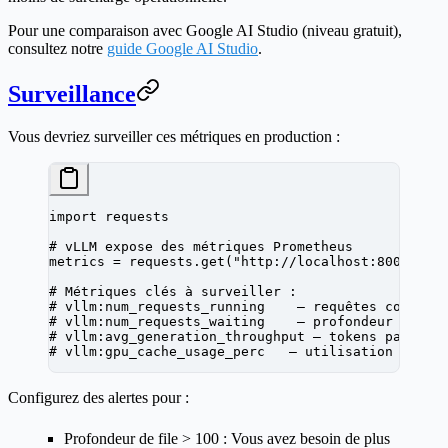
Pour une comparaison avec Google AI Studio (niveau gratuit),
consultez notre
guide Google AI Studio
.
Surveillance
Vous devriez surveiller ces métriques en production :
import
 requests
# vLLM expose des métriques Prometheus
metrics 
=
 requests.get(
"http://localhost:8000/met
# Métriques clés à surveiller :
# vllm:num_requests_running    — requêtes concurr
# vllm:num_requests_waiting    — profondeur de la
# vllm:avg_generation_throughput — tokens par sec
# vllm:gpu_cache_usage_perc   — utilisation du ca
Configurez des alertes pour :
Profondeur de file > 100
: Vous avez besoin de plus