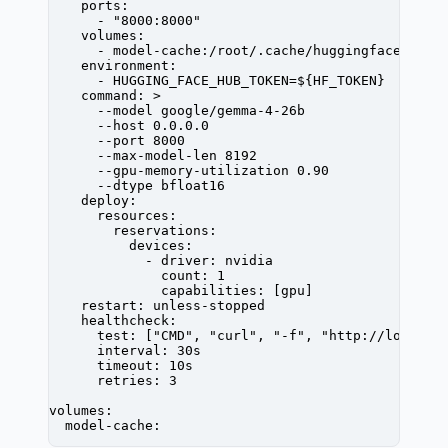
    ports
:
      - 
"8000:8000"
    volumes
:
      - 
model-cache:/root/.cache/huggingface
    environment
:
      - 
HUGGING_FACE_HUB_TOKEN=${HF_TOKEN}
    command
: 
>
      --model google/gemma-4-26b
      --host 0.0.0.0
      --port 8000
      --max-model-len 8192
      --gpu-memory-utilization 0.90
      --dtype bfloat16
    deploy
:
      resources
:
        reservations
:
          devices
:
            - 
driver
: 
nvidia
              count
: 
1
              capabilities
: [
gpu
]
    restart
: 
unless-stopped
    healthcheck
:
      test
: [
"CMD"
, 
"curl"
, 
"-f"
, 
"http://localho
      interval
: 
30s
      timeout
: 
10s
      retries
: 
3
volumes
:
  model-cache
: