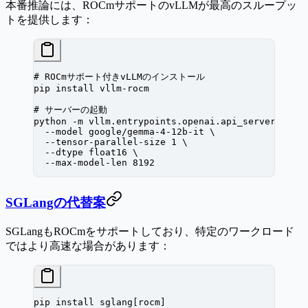
本番推論には、ROCmサポートのvLLMが最高のスループッ
トを提供します：
# ROCmサポート付きvLLMのインストール
pip
 install
 vllm-rocm
# サーバーの起動
python
 -m
 vllm.entrypoints.openai.api_server
 \
  --model
 google/gemma-4-12b-it
 \
  --tensor-parallel-size
 1
 \
  --dtype
 float16
 \
  --max-model-len
 8192
SGLangの代替案
SGLangもROCmをサポートしており、特定のワークロード
ではより高速な場合があります：
pip
 install
 sglang[rocm]