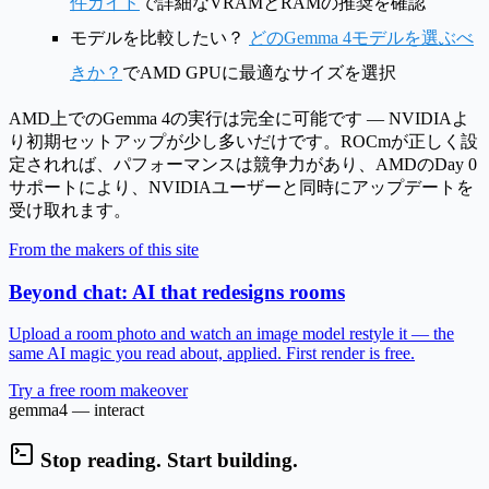
件ガイド
で詳細なVRAMとRAMの推奨を確認
モデルを比較したい？
どのGemma 4モデルを選ぶべ
きか？
でAMD GPUに最適なサイズを選択
AMD上でのGemma 4の実行は完全に可能です — NVIDIAよ
り初期セットアップが少し多いだけです。ROCmが正しく設
定されれば、パフォーマンスは競争力があり、AMDのDay 0
サポートにより、NVIDIAユーザーと同時にアップデートを
受け取れます。
From the makers of this site
Beyond chat: AI that redesigns rooms
Upload a room photo and watch an image model restyle it — the
same AI magic you read about, applied. First render is free.
Try a free room makeover
gemma4 — interact
Stop reading. Start building.