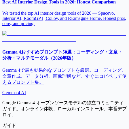
Best AI Interior Design Tools in 2026: Honest Comparison
We tested the top AI interior design tools of 2026 — Spacevo,
Interior AI, RoomGPT, Collov, and REimagine Home. Honest pros,
cons, and pricing.
Gemma 4おすすめプロンプト50選：コーディング・文章・
分析・マルチモーダル（2026年版）
Gemma 4で最も効果的なプロンプトを厳選。コーディング、
文章作成、データ分析、画像理解など、すぐにコピペして使
えるプロンプト集。
Gemma 4 AI
Google Gemma 4 オープンソースモデルの独立コミュニティ
ガイド。オンライン体験、ローカルインストール、本番デプ
ロイ。
ガイド