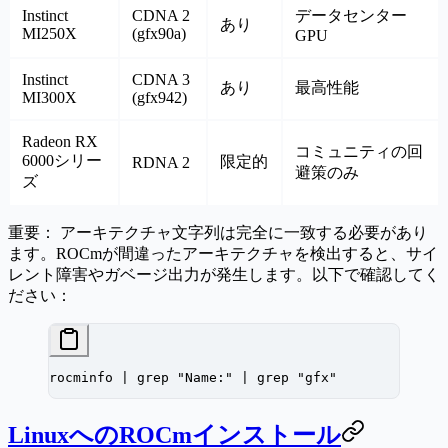
Instinct
CDNA 2
データセンター
あり
MI250X
(gfx90a)
GPU
Instinct
CDNA 3
あり
最高性能
MI300X
(gfx942)
Radeon RX
コミュニティの回
6000シリー
限定的
RDNA 2
避策のみ
ズ
重要：
アーキテクチャ文字列は完全に一致する必要があり
ます。ROCmが間違ったアーキテクチャを検出すると、サイ
レント障害やガベージ出力が発生します。以下で確認してく
ださい：
rocminfo
 |
 grep
 "Name:"
 |
 grep
 "gfx"
LinuxへのROCmインストール