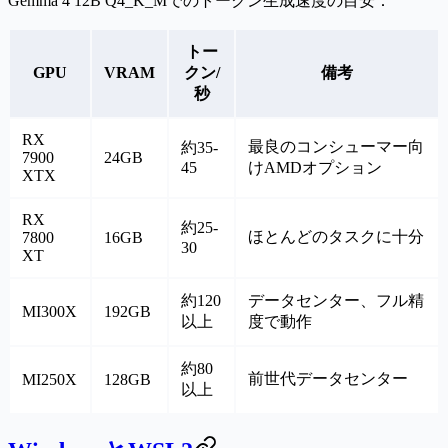
Gemma 4 12B Q4_K_Mでのトークン生成速度の目安：
トー
GPU
VRAM
クン/
備考
秒
RX
最良のコンシューマー向
約35-
7900
24GB
45
けAMDオプション
XTX
RX
約25-
ほとんどのタスクに十分
7800
16GB
30
XT
約120
データセンター、フル精
MI300X
192GB
以上
度で動作
約80
前世代データセンター
MI250X
128GB
以上