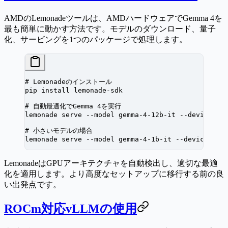
AMDのLemonadeツールは、AMDハードウェアでGemma 4を
最も簡単に動かす方法です。モデルのダウンロード、量子
化、サービングを1つのパッケージで処理します。
# Lemonadeのインストール
pip
 install
 lemonade-sdk
# 自動最適化でGemma 4を実行
lemonade
 serve
 --model
 gemma-4-12b-it
 --device
 ro
# 小さいモデルの場合
lemonade
 serve
 --model
 gemma-4-1b-it
 --device
 roc
LemonadeはGPUアーキテクチャを自動検出し、適切な最適
化を適用します。より高度なセットアップに移行する前の良
い出発点です。
ROCm対応vLLMの使用