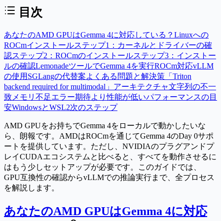
目次
あなたのAMD GPUはGemma 4に対応している？
Linuxへの
ROCmインストール
ステップ1：カーネルとドライバーの確
認
ステップ2：ROCmのインストール
ステップ3：インストー
ルの確認
LemonadeツールでGemma 4を実行
ROCm対応vLLM
の使用
SGLangの代替案
よくある問題と解決策
「Triton
backend required for multimodal」
アーキテクチャ文字列の不一
致
メモリ不足エラー
期待より性能が低い
パフォーマンスの目
安
WindowsとWSL2
次のステップ
AMD GPUをお持ちでGemma 4をローカルで動かしたいな
ら、朗報です。AMDはROCmを通じてGemma 4のDay 0サポ
ートを提供しています。ただし、NVIDIAのプラグアンドプ
レイCUDAエコシステムと比べると、すべてを動作させるに
はもう少しセットアップが必要です。このガイドでは、
GPU互換性の確認からvLLMでの推論実行まで、全プロセス
を解説します。
あなたのAMD GPUはGemma 4に対応