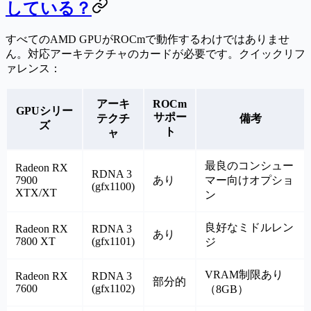
している？
すべてのAMD GPUがROCmで動作するわけではありませ
ん。対応アーキテクチャのカードが必要です。クイックリフ
ァレンス：
アーキ
ROCm
GPUシリー
サポー
テクチ
備考
ズ
ト
ャ
最良のコンシュー
Radeon RX
RDNA 3
7900
あり
マー向けオプショ
(gfx1100)
XTX/XT
ン
良好なミドルレン
Radeon RX
RDNA 3
あり
7800 XT
(gfx1101)
ジ
VRAM制限あり
Radeon RX
RDNA 3
部分的
7600
(gfx1102)
（8GB）