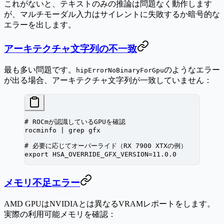
これがないと、テキストのみの推論は問題なく動作します
が、マルチモーダル入力はサイレントに失敗するか暗号的な
エラーを出します。
アーキテクチャ文字列の不一致
最も多い問題です。
のようなエラー
hipErrorNoBinaryForGpu
が出る場合、アーキテクチャ文字列が一致していません：
# ROCmが認識しているGPUを確認
rocminfo
 |
 grep
 gfx
# 必要に応じてオーバーライド（RX 7900 XTXの例）
export
 HSA_OVERRIDE_GFX_VERSION
=
11.0.0
メモリ不足エラー
AMD GPUはNVIDIAとは異なるVRAMレポートをします。
実際の利用可能メモリを確認：