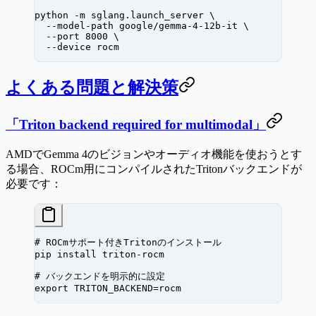
python
 -m
 sglang.launch_server
 \
  --model-path
 google/gemma-4-12b-it
 \
  --port
 8000
 \
  --device
 rocm
よくある問題と解決策
「Triton backend required for multimodal」
AMDでGemma 4のビジョンやオーディオ機能を使おうとす
る場合、ROCm用にコンパイルされたTritonバックエンドが
必要です：
# ROCmサポート付きTritonのインストール
pip
 install
 triton-rocm
# バックエンドを明示的に設定
export
 TRITON_BACKEND
=
rocm