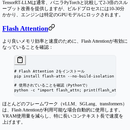
TensorRT-LLMは通常、バニラPyTorchと比較して2-3倍のスル
ープット改善を提供しますが、ビルドプロセスには10-30分
かかり、エンジンは特定のGPUモデルにロックされます。
Flash Attention
より良いメモリ効率と速度のために、Flash Attentionが有効に
なっていることを確認：
# Flash Attention 2をインストール
pip
 install
 flash-attn
 --no-build-isolation
# 使用されていることを確認（Pythonで）
python
 -c
 "import flash_attn; print(flash_attn.__
ほとんどのフレームワーク（vLLM、SGLang、transformers）
は、Flash Attentionが利用可能な場合自動的に使用します。
VRAM使用量を減らし、特に長いコンテキスト長で速度を
上げます。