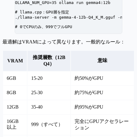
OLLAMA_NUM_GPU
=
35
 ollama
 run
 gemma4:12b
# llama.cpp：GPU層を指定
./llama-server
 -m
 gemma-4-12b-Q4_K_M.gguf
 -ngl
 35
# 0でCPUのみ、999でフルGPU
最適解はVRAMによって異なります。一般的なルール：
推奨層数（12B
意味
VRAM
Q4）
6GB
15-20
約50%がGPU
8GB
25-30
約75%がGPU
12GB
35-40
約95%がGPU
16GB
完全にGPUアクセラレー
999（すべて）
以上
ション