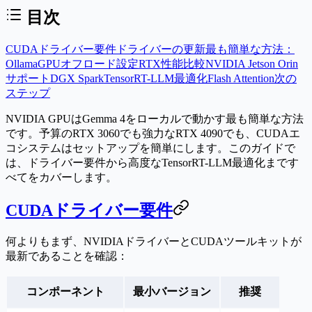
目次
CUDAドライバー要件
ドライバーの更新
最も簡単な方法：
Ollama
GPUオフロード設定
RTX性能比較
NVIDIA Jetson Orin
サポート
DGX Spark
TensorRT-LLM最適化
Flash Attention
次の
ステップ
NVIDIA GPUはGemma 4をローカルで動かす最も簡単な方法
です。予算のRTX 3060でも強力なRTX 4090でも、CUDAエ
コシステムはセットアップを簡単にします。このガイドで
は、ドライバー要件から高度なTensorRT-LLM最適化まです
べてをカバーします。
CUDAドライバー要件
何よりもまず、NVIDIAドライバーとCUDAツールキットが
最新であることを確認：
コンポーネント
最小バージョン
推奨