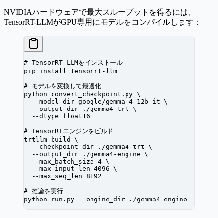
NVIDIAハードウェアで最大スループットを得るには、
TensorRT-LLMがGPU専用にモデルをコンパイルします：
# TensorRT-LLMをインストール
pip
 install
 tensorrt-llm
# モデルを変換して最適化
python
 convert_checkpoint.py
 \
  --model_dir
 google/gemma-4-12b-it
 \
  --output_dir
 ./gemma4-trt
 \
  --dtype
 float16
# TensorRTエンジンをビルド
trtllm-build
 \
  --checkpoint_dir
 ./gemma4-trt
 \
  --output_dir
 ./gemma4-engine
 \
  --max_batch_size
 4
 \
  --max_input_len
 4096
 \
  --max_seq_len
 8192
# 推論を実行
python
 run.py
 --engine_dir
 ./gemma4-engine
 --max_