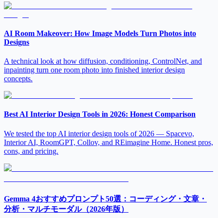
AI Room Makeover: How Image Models Turn Photos into
Designs
A technical look at how diffusion, conditioning, ControlNet, and
inpainting turn one room photo into finished interior design
concepts.
Best AI Interior Design Tools in 2026: Honest Comparison
We tested the top AI interior design tools of 2026 — Spacevo,
Interior AI, RoomGPT, Collov, and REimagine Home. Honest pros,
cons, and pricing.
Gemma 4おすすめプロンプト50選：コーディング・文章・
分析・マルチモーダル（2026年版）