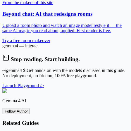
From the makers of this site
Beyond chat: AI that redesigns rooms
Upload a room photo and watch an image model restyle it — the
same AI magic you read about, applied. First render is free.
Try a free room makeover
gemma4 — interact
Stop reading. Start building.
~/gemma4
$ Get hands-on with the models discussed in this guide.
No deployment, no friction, 100% free playground.
Launch Playground />
Gemma 4 AI
Follow Author
Related Guides