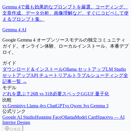
Gemma 4で最も効果的なプロンプトを厳選。コーディング、
文章作成、データ分析、画像理解など、すぐにコピペして使
えるプロンプト集。
Gemma 4 AI
Google Gemma 4 オープンソースモデルの独立コミュニティ
ガイド。オンライン体験、ローカルインストール、本番デプ
ロイ。
ガイド
ダウンロード＆インストール
Ollama セットアップ
LM Studio
セットアップ
API チュートリアル
トラブルシューティング
全
記事一覧 →
モデル
どれを選ぶ？
26B vs 31B
必要スペック
GGUF 量子化
比較
vs Gemini
vs Llama 4
vs ChatGPT
vs Qwen 3
vs Gemma 3
公式リンク
Google AI Studio
Hugging Face
Ollama
Model Card
Spacevo — AI
Interior Design
日本語