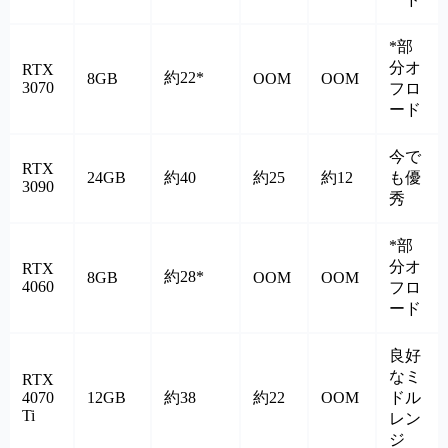
*部
分オ
RTX
約22*
8GB
OOM
OOM
3070
フロ
ード
今で
RTX
24GB
約40
約25
約12
も優
3090
秀
*部
分オ
RTX
約28*
8GB
OOM
OOM
4060
フロ
ード
良好
なミ
RTX
4070
12GB
約38
約22
OOM
ドル
Ti
レン
ジ