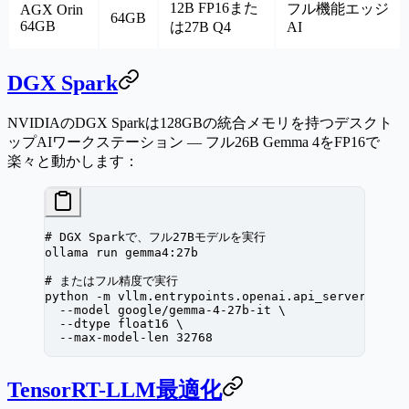
12B FP16また
フル機能エッジ
AGX Orin
64GB
64GB
は27B Q4
AI
DGX Spark
NVIDIAのDGX Sparkは128GBの統合メモリを持つデスクト
ップAIワークステーション — フル26B Gemma 4をFP16で
楽々と動かします：
# DGX Sparkで、フル27Bモデルを実行
ollama
 run
 gemma4:27b
# またはフル精度で実行
python
 -m
 vllm.entrypoints.openai.api_server
 \
  --model
 google/gemma-4-27b-it
 \
  --dtype
 float16
 \
  --max-model-len
 32768
TensorRT-LLM最適化