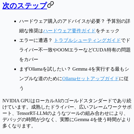
次のステップ
ハードウェア購入のアドバイスが必要？
予算別の詳
細な推奨は
ハードウェア要件ガイド
をチェック
エラーに遭遇？
トラブルシューティングガイド
でド
ライバー不一致やOOMエラーなどCUDA特有の問題
をカバー
まずOllamaを試したい？
Gemma 4を実行する最もシ
ンプルな道のために
Ollamaセットアップガイド
に従
う
NVIDIA GPUはローカルAIのゴールドスタンダードであり続
けています。成熟したドライバー、広いフレームワークサポ
ート、TensorRT-LLMのようなツールの組み合わせにより、
デバッグの時間が少なく、実際にGemma 4を使う時間がより
多くなります。