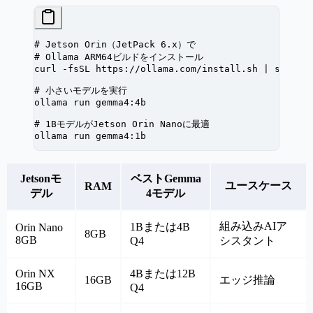
# Jetson Orin（JetPack 6.x）で
# Ollama ARM64ビルドをインストール
curl
 -fsSL
 https://ollama.com/install.sh
 |
 sh
# 小さいモデルを実行
ollama
 run
 gemma4:4b
# 1BモデルがJetson Orin Nanoに最適
ollama
 run
 gemma4:1b
Jetsonモ
ベストGemma
ユースケース
RAM
デル
4モデル
組み込みAIア
1Bまたは4B
Orin Nano
8GB
8GB
Q4
シスタント
Orin NX
4Bまたは12B
16GB
エッジ推論
16GB
Q4