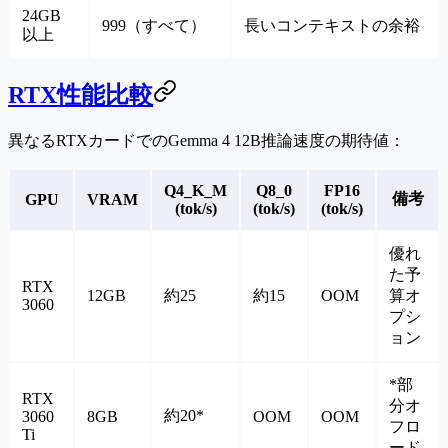
24GB
999（すべて）
長いコンテキストの余裕
以上
RTX性能比較
異なるRTXカードでのGemma 4 12B推論速度の期待値：
Q4_K_M
Q8_0
FP16
備考
GPU
VRAM
(tok/s)
(tok/s)
(tok/s)
優れ
た予
RTX
12GB
約25
約15
OOM
算オ
3060
プシ
ョン
*部
RTX
分オ
約20*
3060
8GB
OOM
OOM
フロ
Ti
ード