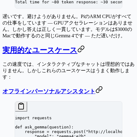
Total time for ~80 token response: ~30 seconds
遅いです。避けようがありません。PiのARM CPUがすべて
の仕事をしています — GPUアクセラレーションはありませ
ん。しかし答えは正しく一貫しています。モデルは$3000の
Macで動作するのと同じGemma 4です — ただ遅いだけ。
実用的なユースケース
この速度では、インタラクティブなチャットは理想的ではあ
りません。しかしこれらのユースケースはうまく動作しま
す：
オフラインパーソナルアシスタント
import
 requests
def
 ask_gemma
(question):
    response 
=
 requests.post(
"http://localhost:11
        "model"
: 
"gemma4:e2b"
,