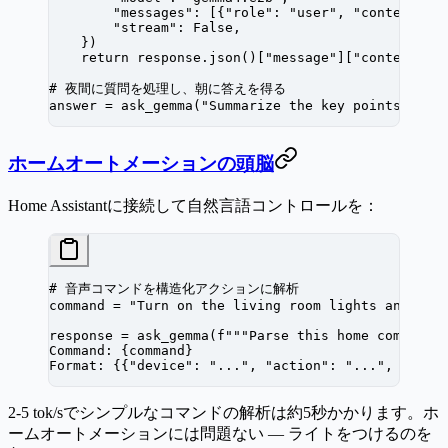
        "messages"
: [{
"role"
: 
"user"
, 
"content"
: 
        "stream"
: 
False
,
    })
    return
 response.json()[
"message"
][
"content"
]
# 夜間に質問を処理し、朝に答えを得る
answer 
=
 ask_gemma(
"Summarize the key points of t
ホームオートメーションの頭脳
Home Assistantに接続して自然言語コントロールを：
# 音声コマンドを構造化アクションに解析
command 
=
 "Turn on the living room lights and set
response 
=
 ask_gemma(
f
"""Parse this home command 
Command: 
{
command
}
Format: 
{{
"device": "...", "action": "...", "valu
2-5 tok/sでシンプルなコマンドの解析は約5秒かかります。ホ
ームオートメーションには問題ない — ライトをつけるのを