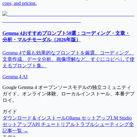
cons, and pricing.
Gemma 4おすすめプロンプト50選：コーディング・文章・
分析・マルチモーダル（2026年版）
Gemma 4で最も効果的なプロンプトを厳選。コーディング、
文章作成、データ分析、画像理解など、すぐにコピペして使
えるプロンプト集。
Gemma 4 AI
Google Gemma 4 オープンソースモデルの独立コミュニティ
ガイド。オンライン体験、ローカルインストール、本番デプ
ロイ。
ガイド
ダウンロード＆インストール
Ollama セットアップ
LM Studio
セットアップ
API チュートリアル
トラブルシューティング
全
記事一覧 →