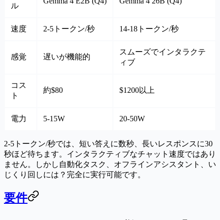
Gemma 4 E2B (Q4)
Gemma 4 26B (Q4)
ル
速度
2-5トークン/秒
14-18トークン/秒
スムーズでインタラクテ
感覚
遅いが機能的
ィブ
コス
約$80
$1200以上
ト
電力
5-15W
20-50W
2-5トークン/秒では、短い答えに数秒、長いレスポンスに30
秒ほど待ちます。インタラクティブなチャット速度ではあり
ません。しかし自動化タスク、オフラインアシスタント、い
じくり回しには？完全に実行可能です。
要件