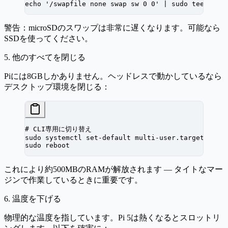
echo
 '/swapfile none swap sw 0 0'
 |
 sudo
 tee
 -a
 /
警告：microSDのスワップは非常に遅くなります。可能なら
SSDを使ってください。
5. 他のすべてを閉じる
Piには8GBしかありません。ヘッドレスで動かしているなら
デスクトップ環境を閉じる：
# CLI専用に切り替え
sudo
 systemctl
 set-default
 multi-user.target
sudo
 reboot
これにより約500MBのRAMが解放されます — タイトなマー
ジンで作業しているときに重要です。
6. 温度を下げる
物理的な温度を指しています。Pi 5は熱くなるとスロットリ