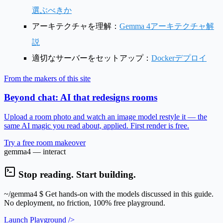
選ぶべきか
アーキテクチャを理解：
Gemma 4アーキテクチャ解
説
適切なサーバーをセットアップ：
Dockerデプロイ
From the makers of this site
Beyond chat: AI that redesigns rooms
Upload a room photo and watch an image model restyle it — the
same AI magic you read about, applied. First render is free.
Try a free room makeover
gemma4 — interact
Stop reading. Start building.
~/gemma4
$ Get hands-on with the models discussed in this guide.
No deployment, no friction, 100% free playground.
Launch Playground />