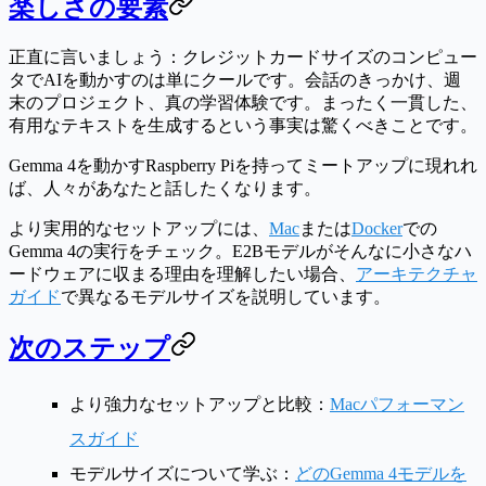
楽しさの要素
正直に言いましょう：クレジットカードサイズのコンピュー
タでAIを動かすのは単にクールです。会話のきっかけ、週
末のプロジェクト、真の学習体験です。まったく一貫した、
有用なテキストを生成するという事実は驚くべきことです。
Gemma 4を動かすRaspberry Piを持ってミートアップに現れれ
ば、人々があなたと話したくなります。
より実用的なセットアップには、
Mac
または
Docker
での
Gemma 4の実行をチェック。E2Bモデルがそんなに小さなハ
ードウェアに収まる理由を理解したい場合、
アーキテクチャ
ガイド
で異なるモデルサイズを説明しています。
次のステップ
より強力なセットアップと比較：
Macパフォーマン
スガイド
モデルサイズについて学ぶ：
どのGemma 4モデルを