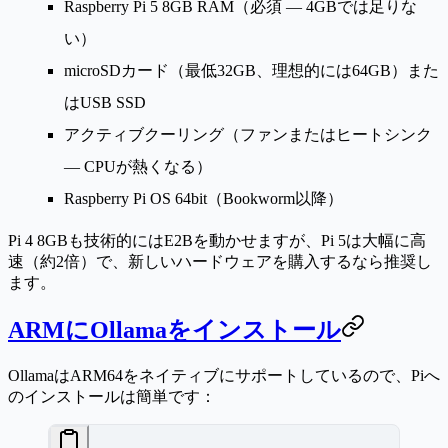
Raspberry Pi 5 8GB RAM
（必須 — 4GBでは足りな
い）
microSDカード
（最低32GB、理想的には64GB）また
はUSB SSD
アクティブクーリング
（ファンまたはヒートシンク
— CPUが熱くなる）
Raspberry Pi OS 64bit
（Bookworm以降）
Pi 4 8GBも技術的にはE2Bを動かせますが、Pi 5は大幅に高
速（約2倍）で、新しいハードウェアを購入するなら推奨し
ます。
ARMにOllamaをインストール
OllamaはARM64をネイティブにサポートしているので、Piへ
のインストールは簡単です：