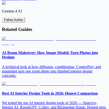
Gemma 4 AI
Follow Author
Related Guides
AI Room Makeover: How Image Models Turn Photos into
Designs
A technical look at how diffusion, conditioning, ControlNet, and
inpainting turn one room photo into finished interior design
concepts.
Best AI Interior Design Tools in 2026: Honest Comparison
We tested the top AI interior design tools of 2026 — Spacevo,
Interior AI, RoomGPT, Collov, and REimagine Home. Honest pros,