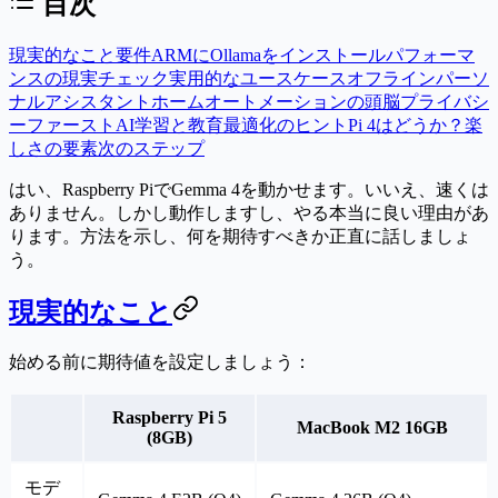
目次
現実的なこと
要件
ARMにOllamaをインストール
パフォーマ
ンスの現実チェック
実用的なユースケース
オフラインパーソ
ナルアシスタント
ホームオートメーションの頭脳
プライバシ
ーファーストAI
学習と教育
最適化のヒント
Pi 4はどうか？
楽
しさの要素
次のステップ
はい、Raspberry PiでGemma 4を動かせます。いいえ、速くは
ありません。しかし動作しますし、やる本当に良い理由があ
ります。方法を示し、何を期待すべきか正直に話しましょ
う。
現実的なこと
始める前に期待値を設定しましょう：
Raspberry Pi 5
MacBook M2 16GB
(8GB)
モデ