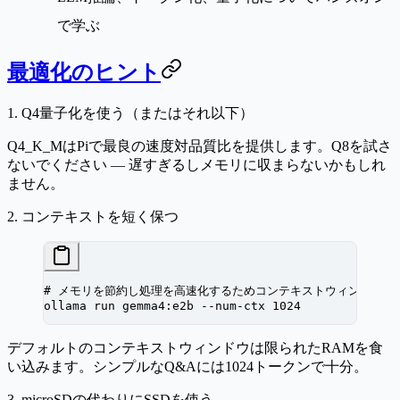
で学ぶ
最適化のヒント
1. Q4量子化を使う（またはそれ以下）
Q4_K_MはPiで最良の速度対品質比を提供します。Q8を試さ
ないでください — 遅すぎるしメモリに収まらないかもしれ
ません。
2. コンテキストを短く保つ
# メモリを節約し処理を高速化するためコンテキストウィンドウを
ollama
 run
 gemma4:e2b
 --num-ctx
 1024
デフォルトのコンテキストウィンドウは限られたRAMを食
い込みます。シンプルなQ&Aには1024トークンで十分。
3. microSDの代わりにSSDを使う