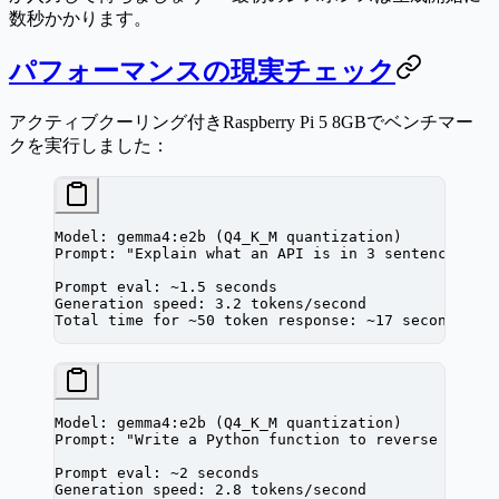
数秒かかります。
パフォーマンスの現実チェック
アクティブクーリング付きRaspberry Pi 5 8GBでベンチマー
クを実行しました：
Model: gemma4:e2b (Q4_K_M quantization)
Prompt: "Explain what an API is in 3 sentences."
Prompt eval: ~1.5 seconds
Generation speed: 3.2 tokens/second
Total time for ~50 token response: ~17 seconds
Model: gemma4:e2b (Q4_K_M quantization)
Prompt: "Write a Python function to reverse a str
Prompt eval: ~2 seconds
Generation speed: 2.8 tokens/second