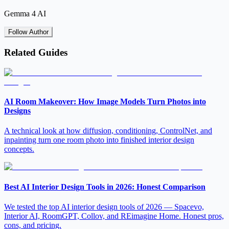
Gemma 4 AI
Follow Author
Related Guides
AI Room Makeover: How Image Models Turn Photos into
Designs
A technical look at how diffusion, conditioning, ControlNet, and
inpainting turn one room photo into finished interior design
concepts.
Best AI Interior Design Tools in 2026: Honest Comparison
We tested the top AI interior design tools of 2026 — Spacevo,
Interior AI, RoomGPT, Collov, and REimagine Home. Honest pros,
cons, and pricing.