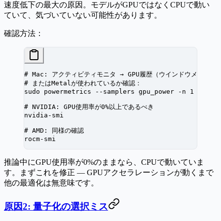
速度低下の最大の原因。モデルがGPUではなくCPUで動い
ていて、気づいていない可能性があります。
確認方法：
# Mac: アクティビティモニタ → GPU履歴（ウインドウメニュー
# またはMetalが使われているか確認：
sudo
 powermetrics
 --samplers
 gpu_power
 -n
 1
# NVIDIA: GPU使用率が0%以上であるべき
nvidia-smi
# AMD: 同様の確認
rocm-smi
推論中にGPU使用率が0%のままなら、CPUで動いていま
す。まずこれを修正 — GPUアクセラレーションが動くまで
他の最適化は無意味です。
原因2: 量子化の選択ミス