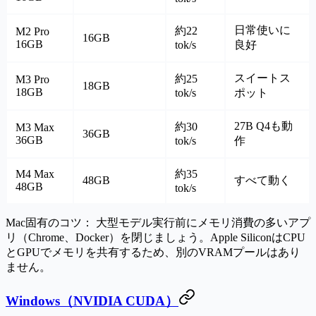
日常使いに
約22
M2 Pro
16GB
16GB
tok/s
良好
スイートス
約25
M3 Pro
18GB
18GB
tok/s
ポット
27B Q4も動
約30
M3 Max
36GB
36GB
tok/s
作
M4 Max
約35
48GB
すべて動く
48GB
tok/s
Mac固有のコツ：
大型モデル実行前にメモリ消費の多いアプ
リ（Chrome、Docker）を閉じましょう。Apple SiliconはCPU
とGPUでメモリを共有するため、別のVRAMプールはあり
ません。
Windows（NVIDIA CUDA）