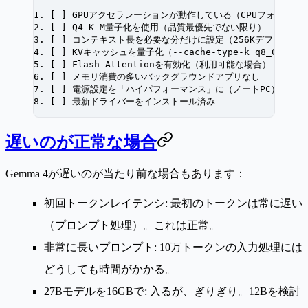
1. [ ] GPUアクセラレーションが動作している（CPUフォール
2. [ ] Q4_K_M量子化を使用（品質最優先でない限り）
3. [ ] コンテキスト長を必要な分だけに設定（256Kデフォルト
4. [ ] KVキャッシュを量子化（--cache-type-k q8_0）
5. [ ] Flash Attentionを有効化（利用可能な場合）
6. [ ] メモリ消費の多いバックグラウンドアプリなし
7. [ ] 電源設定を「ハイパフォーマンス」に（ノートPC）
8. [ ] 最新ドライバーをインストール済み
遅いのが正常な場合
Gemma 4が遅いのが当たり前な場合もあります：
初回トークンレイテンシ
: 最初のトークンは常に遅い
（プロンプト処理）。これは正常。
非常に長いプロンプト
: 10万トークンの入力処理には
どうしても時間がかかる。
27Bモデルを16GBで
: 入るが、ぎりぎり。12Bを検討