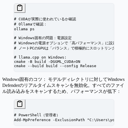
# CUDAが実際に使われているか確認
# Ollamaで確認：
ollama
 ps
# Windows固有の問題：電源設定
# Windowsの電源オプションで「高パフォーマンス」に設定
# ノートPCのGPUは「バランス」で積極的にスロットリング
# llama.cpp on Windows:
cmake
 -B
 build
 -DGGML_CUDA=ON
cmake
 --build
 build
 --config
 Release
Windows固有のコツ：
モデルディレクトリに対してWindows
Defenderのリアルタイムスキャンを無効化。すべてのファイ
ル読み込みをスキャンするため、パフォーマンスが低下：
# PowerShell（管理者）
Add-MpPreference
 -
ExclusionPath 
"C:\Users\you\mod