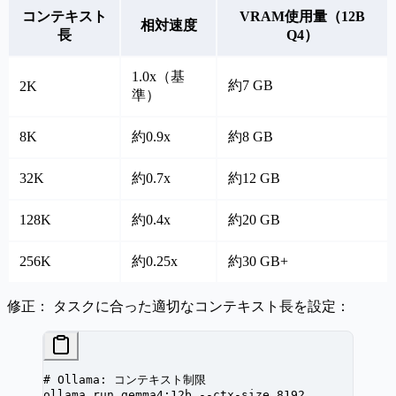
コンテキスト
VRAM使用量（12B
相対速度
長
Q4）
1.0x（基
約7 GB
2K
準）
8K
約0.9x
約8 GB
32K
約0.7x
約12 GB
128K
約0.4x
約20 GB
256K
約0.25x
約30 GB+
修正：
タスクに合った適切なコンテキスト長を設定：
# Ollama: コンテキスト制限
ollama
 run
 gemma4:12b
 --ctx-size
 8192