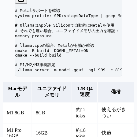
# Metalサポートを確認
system_profiler
 SPDisplaysDataType
 |
 grep
 Metal
# OllamaはApple Siliconで自動的にMetalを使用
# それでも遅い場合、ユニファイドメモリの圧力を確認：
memory_pressure
# llama.cppの場合、Metalが有効か確認
cmake
 -B
 build
 -DGGML_METAL=ON
cmake
 --build
 build
# M1/M2/M3推奨設定
./llama-server
 -m
 model.gguf
 -ngl
 999
 -c
 8192
Macモデ
ユニファイド
12B Q4
備考
速度
ル
メモリ
使えるがき
約12
M1 8GB
8GB
tok/s
つい
M1 Pro
約18
16GB
快適
16GB
tok/s