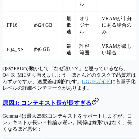
ル
最
オリ
VRAMが十分
FP16
約24 GB
低
ジナ
にある場合の
速
ル
み
最
許容
VRAMが厳し
約6 GB
IQ4_XS
速
範囲
い場合
Q8やFP16で動かして「なぜ遅い？」と思っているなら、
Q4_K_Mに切り替えましょう。ほとんどのタスクで品質差は
わずかですが、速度差は劇的です。
GGUFガイド
に各量子化
レベルの詳細ベンチマークがあります。
原因3: コンテキスト長が長すぎる
Gemma 4は最大256Kコンテキストをサポートしますが、コ
ンテキストが長い = 推論が遅い。関係は線形ではなく、長
くなるほど悪化：