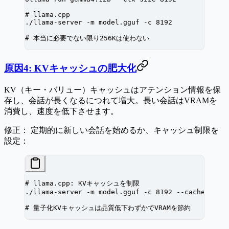
# llama.cpp
./llama-server
 -m
 model.gguf
 -c
 8192
# 本当に必要でない限り256Kは使わない
原因4: KVキャッシュの肥大化
KV（キー・バリュー）キャッシュはアテンション情報を保
存し、会話が長くなるにつれて増大。長い会話はVRAMを
消費し、速度を低下させます。
修正：
定期的に新しい会話を始めるか、キャッシュ制限を
設定：
# llama.cpp: KVキャッシュを制限
./llama-server
 -m
 model.gguf
 -c
 8192
 --cache-type
# 量子化KVキャッシュは品質低下わずかでVRAMを節約