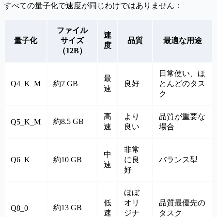
すべての量子化で速度が同じわけではありません：
ファイル
速
量子化
サイズ
品質
最適な用途
度
（12B）
日常使い、ほ
最
Q4_K_M
約7 GB
良好
とんどのタス
速
ク
高
より
品質が重要な
約8.5 GB
Q5_K_M
速
良い
場合
非常
中
Q6_K
約10 GB
に良
バランス型
速
好
ほぼ
低
オリ
品質最優先の
約13 GB
Q8_0
速
ジナ
タスク