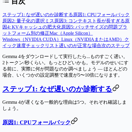
目次
ステップ1: なぜ遅いのか診断する
原因1: CPUフォールバック
原因2: 量子化の選択ミス
原因3: コンテキスト長が長すぎる
原
因4: KVキャッシュの肥大化
原因5: バッチサイズの問題
プラ
ットフォーム別の修正
Mac（Apple Silicon）
Windows（NVIDIA CUDA）
Linux（NVIDIAまたはAMD）
ク
イック速度チェックリスト
遅いのが正常な場合
次のステップ
Gemma 4をダウンロードして実行したら...ものすごく遅い。
2トークン/秒くらい。もっとひどいかも。モデルのせいにす
る前に、実際に何が問題なのか調べましょう — ほとんどの
場合、いくつかの設定調整で速度が5〜10倍になります。
ステップ1: なぜ遅いのか診断する
Gemma 4が遅くなる一般的な理由は5つ。それぞれ確認しま
しょう。
原因1: CPUフォールバック