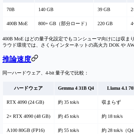
70B
140 GB
39 GB
2
400B MoE
800+ GB（部分ロード）
220 GB
4
400B MoE はどの量子化設定でもコンシューマ向けには
ラウド環境では、さくらインターネットの高火力 DOK や AWS
推論速度
同一ハードウェア、4-bit 量子化で比較：
ハードウェア
Gemma 4 31B Q4
Llama 4.1 7
RTX 4090 (24 GB)
約 35 tok/s
収まらず
2× RTX 4090 (48 GB)
約 45 tok/s
約 18 tok/s
A100 80GB (FP16)
約 55 tok/s
約 28 tok/s（