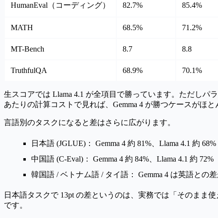
HumanEval（コーディング）
82.7%
85.4%
MATH
68.5%
71.2%
MT-Bench
8.7
8.8
TruthfulQA
68.9%
70.1%
生スコアでは Llama 4.1 が全項目で勝っています。ただしパラ
あたりの計算コストで見れば、Gemma 4 が勝つケースがほ
言語別のタスクになると差はさらに広がります。
日本語 (JGLUE)：
Gemma 4 約 81%、Llama 4.1 約 68%
中国語 (C-Eval)：
Gemma 4 約 84%、Llama 4.1 約 72%
韓国語 / ベトナム語 / タイ語：
Gemma 4 は英語との差が約
日本語タスクで 13pt の差というのは、実務では「そのまま
です。