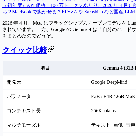
（初年度）
API 価格（100 万トークンあたり、2026 年 4 月）
ち？
MacBook で動かせる？
ELYZA や Sarashina など国産 
2026 年 4 月、Meta はフラッグシップのオープンモデルを
Lla
されています。一方、Google の
Gemma 4
は「自分のハードウ
をまとめたのでどうぞ。
クイック比較
項目
Gemma 4 (31B 
開発元
Google DeepMind
パラメータ
E2B / E4B / 26B MoE 
コンテキスト長
256K tokens
マルチモーダル
テキスト+画像+音声