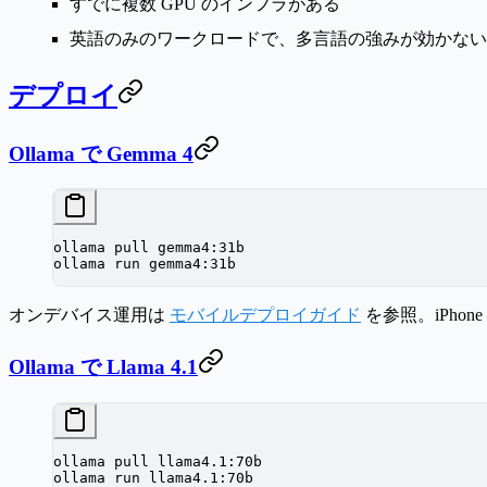
すでに複数 GPU のインフラがある
英語のみのワークロードで、多言語の強みが効かない
デプロイ
Ollama で Gemma 4
ollama
 pull
 gemma4:31b
ollama
 run
 gemma4:31b
オンデバイス運用は
モバイルデプロイガイド
を参照。iPhone
Ollama で Llama 4.1
ollama
 pull
 llama4.1:70b
ollama
 run
 llama4.1:70b