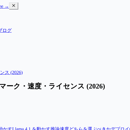
ree →
ブログ
ス (2026)
ベンチマーク・速度・ライセンス (2026)
を動かす
Llama 4.1 を動かす
推論速度
どちらを選ぶべきか
デプロイ