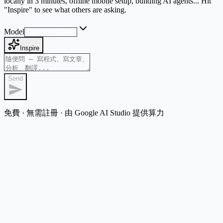
locally in 3 minutes, offline mobile setup, building AI agents... Hit
"Inspire" to see what others are asking.
Model
Inspire
Send
免費 · 無需註冊 · 由 Google AI Studio 提供算力