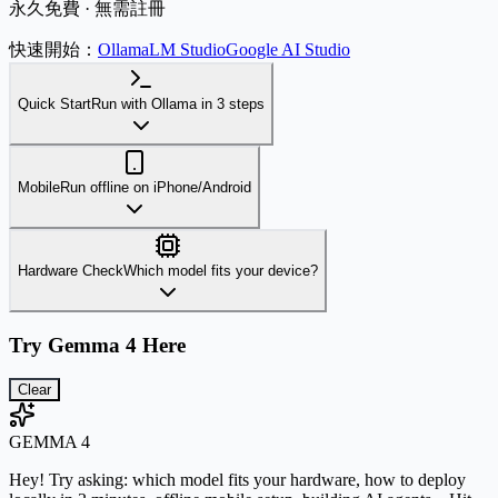
永久免費 · 無需註冊
快速開始：
Ollama
LM Studio
Google AI Studio
Quick Start
Run with Ollama in 3 steps
Mobile
Run offline on iPhone/Android
Hardware Check
Which model fits your device?
Try Gemma 4 Here
Clear
GEMMA 4
Hey! Try asking: which model fits your hardware, how to deploy