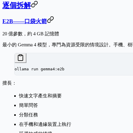
逐個拆解
E2B——口袋火箭
20 億參數，約 4 GB 記憶體
最小的 Gemma 4 模型，專門為資源受限的情境設計。手
ollama
 run
 gemma4:e2b
擅長：
快速文字產生和摘要
簡單問答
分類任務
在手機和邊緣裝置上執行