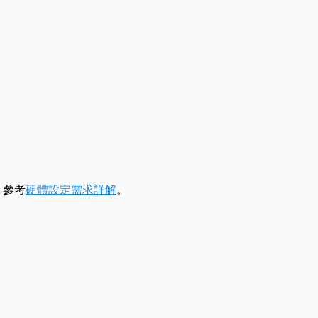
，參考
硬體設定需求詳解
。