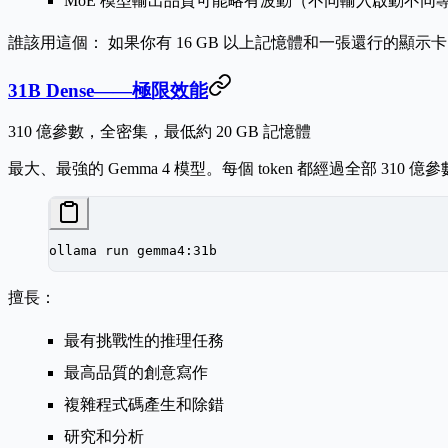
MoE 模型輸出品質可能略有波動（不同輸入啟動不同
誰該用這個：
如果你有 16 GB 以上記憶體和一張還行的顯示卡（或
31B Dense——極限效能
310 億參數，全密集，最低約 20 GB 記憶體
最大、最強的 Gemma 4 模型。每個 token 都經過全部 3
ollama
 run
 gemma4:31b
擅長：
最有挑戰性的推理任務
最高品質的創意寫作
複雜程式碼產生和除錯
研究和分析