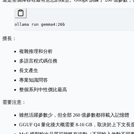
ollama
 run
 gemma4:26b
擅長：
複雜推理和分析
多語言程式碼任務
長文產生
專業知識問答
整個系列中性價比最高
需要注意：
雖然活躍參數少，但全部 260 億參數都得載入記憶體
GGUF Q4 量化後大概需要 8-16 GB，取決於上下文長