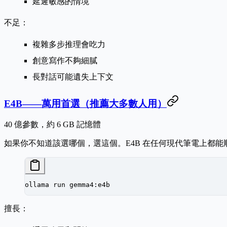
延遲敏感的情境
不足：
複雜多步推理會吃力
創意寫作不夠細膩
長對話可能遺失上下文
E4B——萬用首選（推薦大多數人用）
40 億參數，約 6 GB 記憶體
如果你不知道該選哪個，
選這個
。E4B 在任何現代筆電上都
ollama
 run
 gemma4:e4b
擅長：