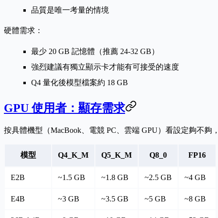
品質是唯一考量的情境
硬體需求：
最少 20 GB 記憶體（推薦 24-32 GB）
強烈建議有獨立顯示卡才能有可接受的速度
Q4 量化後模型檔案約 18 GB
GPU 使用者：顯存需求
按具體機型（MacBook、電競 PC、雲端 GPU）看設定夠不夠
模型
Q4_K_M
Q5_K_M
Q8_0
FP16
E2B
~1.5 GB
~1.8 GB
~2.5 GB
~4 GB
E4B
~3 GB
~3.5 GB
~5 GB
~8 GB