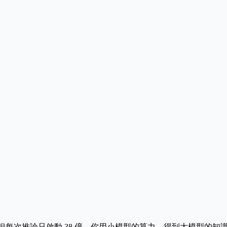
數，但每次推論只啟動 38 億。你用小模型的算力，得到大模型的知