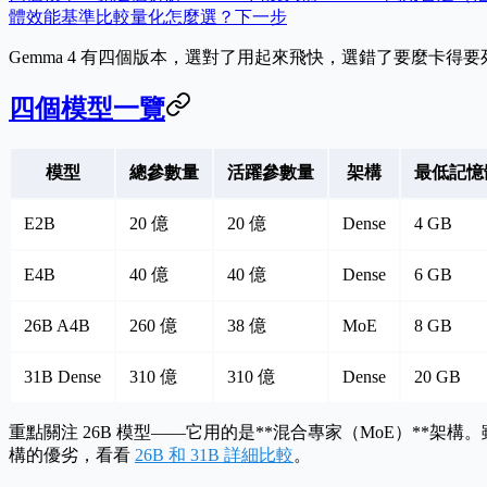
體
效能基準比較
量化怎麼選？
下一步
Gemma 4 有四個版本，選對了用起來飛快，選錯了要麼卡
四個模型一覽
模型
總參數量
活躍參數量
架構
最低記憶
E2B
20 億
20 億
Dense
4 GB
E4B
40 億
40 億
Dense
6 GB
26B A4B
260 億
38 億
MoE
8 GB
31B Dense
310 億
310 億
Dense
20 GB
重點關注 26B 模型——它用的是**混合專家（MoE）**架構
構的優劣，看看
26B 和 31B 詳細比較
。