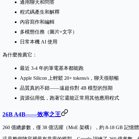
通用聊天和問答
程式碼產生和解釋
內容寫作和編輯
多模態任務（圖片+文字）
日常本機 AI 使用
為什麼推薦它：
最近 3-4 年的筆電基本都能跑
Apple Silicon 上輕鬆 20+ tokens/s，聊天很順暢
品質真的不錯——遠超你對 4B 模型的預期
資源佔用低，跑著它還能正常用其他應用程式
26B A4B——效率之王
260 億總參數，僅 38 億活躍（MoE 架構），約 8-18 GB 記憶體
這是整個陣容裡最有意思的模型。Google 訓練了 260 億參