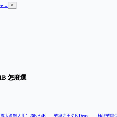
ree →
31B 怎麼選
推薦大多數人用）
26B A4B——效率之王
31B Dense——極限效能