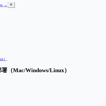
ree →
ux）
（Mac/Windows/Linux）