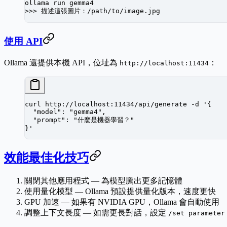
ollama
 run
 gemma4
>>> 
描述這張圖片：/path/to/image.jpg
使用 API
Ollama 還提供本機 API，位址為
：
http://localhost:11434
curl
 http://localhost:11434/api/generate
 -d
 '{
  "model": "gemma4",
  "prompt": "什麼是機器學習？"
}'
效能最佳化技巧
關閉其他應用程式
— 為模型騰出更多記憶體
使用量化模型
— Ollama 預設提供量化版本，速度更快
GPU 加速
— 如果有 NVIDIA GPU，Ollama 會自動使用
調整上下文長度
— 如需更長對話，設定
/set parameter