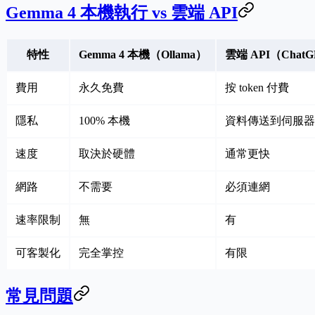
Gemma 4 本機執行 vs 雲端 API
特性
Gemma 4 本機（Ollama）
雲端 API（ChatG
費用
永久免費
按 token 付費
隱私
100% 本機
資料傳送到伺服器
速度
取決於硬體
通常更快
網路
不需要
必須連網
速率限制
無
有
可客製化
完全掌控
有限
常見問題