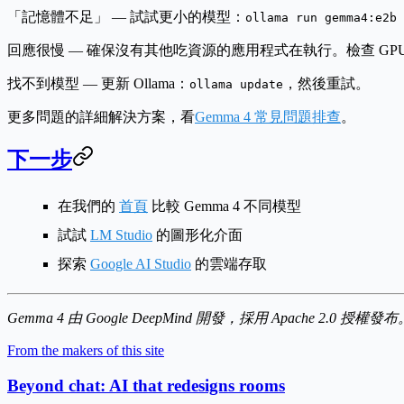
「記憶體不足」
— 試試更小的模型：
ollama run gemma4:e2b
回應很慢
— 確保沒有其他吃資源的應用程式在執行。檢查 GP
找不到模型
— 更新 Ollama：
，然後重試。
ollama update
更多問題的詳細解決方案，看
Gemma 4 常見問題排查
。
下一步
在我們的
首頁
比較 Gemma 4 不同模型
試試
LM Studio
的圖形化介面
探索
Google AI Studio
的雲端存取
Gemma 4 由 Google DeepMind 開發，採用 Apache 2.0 授
From the makers of this site
Beyond chat: AI that redesigns rooms