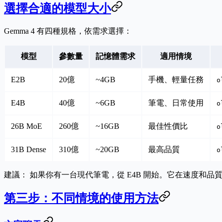
選擇合適的模型大小
Gemma 4 有四種規格，依需求選擇：
模型
參數量
記憶體需求
適用情境
E2B
20億
~4GB
手機、輕量任務
o
E4B
40億
~6GB
筆電、日常使用
o
26B MoE
260億
~16GB
最佳性價比
o
31B Dense
310億
~20GB
最高品質
o
建議：
如果你有一台現代筆電，從 E4B 開始。它在速度和
第三步：不同情境的使用方法