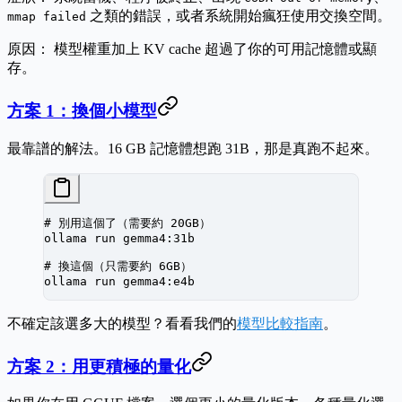
之類的錯誤，或者系統開始瘋狂使用交換空間。
mmap failed
原因：
模型權重加上 KV cache 超過了你的可用記憶體或顯
存。
方案 1：換個小模型
最靠譜的解法。16 GB 記憶體想跑 31B，那是真跑不起來。
# 別用這個了（需要約 20GB）
ollama
 run
 gemma4:31b
# 換這個（只需要約 6GB）
ollama
 run
 gemma4:e4b
不確定該選多大的模型？看看我們的
模型比較指南
。
方案 2：用更積極的量化