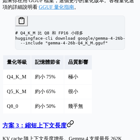
如果你在用 GGUF 檔案，選個更小的量化版本。各種量化選
項的詳細說明看
GGUF 量化指南
。
# Q4_K_M 比 Q8 和 FP16 小得多
huggingface-cli
 download
 google/gemma-4-26b-GGUF
 
  --include
 "gemma-4-26b-Q4_K_M.gguf"
量化等級
記憶體節省
品質影響
Q4_K_M
約小 75%
極小
Q5_K_M
約小 65%
很小
Q8_0
約小 50%
幾乎無
方案 3：縮短上下文長度
KV cache 隨上下文長度增長。Gemma 4 支援最長 262K