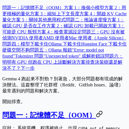
問題一：記憶體不足（OOM）
方案 1：換個小模型
方案 2：用
更積極的量化
方案 3：縮短上下文長度
方案 4：開啟 KV Cache
量化
方案 5：關掉其他應用程式
問題二：推論速度慢
方案 1：
確認 GPU 是否在工作
方案 2：確認 GPU 卸載已開啟
方案 3：
可能是 CPU 瓶頸
方案 4：檢查電源設定
問題三：GPU 沒有被
偵測
NVIDIA 使用者
AMD 使用者
Mac 使用者（Apple Silicon）
問題四：模型下載卡住
Ollama 下載卡住
Hugging Face 下載卡住
硬碟空間不夠
問題五：Ollama 報錯
"Error: model not
found"
Tokenizer 問題
"Unexpected token" 或解析錯誤
問題六：
明明有 GPU 但跑在 CPU 上
診斷
解決方案
排查決策樹
還是解
決不了？
下一步
Gemma 4 跑起來不對勁？別著急，大部分問題都有現成的解
決辦法。這篇整理了社群裡（Reddit、GitHub Issues、論壇）
最常遇到的問題和解決方案。
開始排查。
問題一：記憶體不足（OOM）
症狀：
系統當機、程序被終止、出現
、
CUDA out of memory