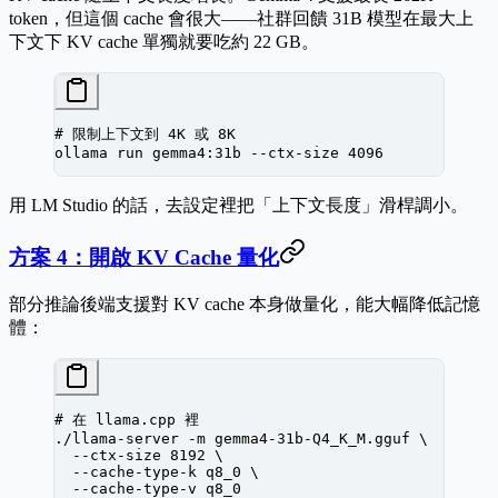
token，但這個 cache 會很大——社群回饋 31B 模型在最大上
下文下 KV cache 單獨就要吃約 22 GB。
# 限制上下文到 4K 或 8K
ollama
 run
 gemma4:31b
 --ctx-size
 4096
用 LM Studio 的話，去設定裡把「上下文長度」滑桿調小。
方案 4：開啟 KV Cache 量化
部分推論後端支援對 KV cache 本身做量化，能大幅降低記憶
體：
# 在 llama.cpp 裡
./llama-server
 -m
 gemma4-31b-Q4_K_M.gguf
 \
  --ctx-size
 8192
 \
  --cache-type-k
 q8_0
 \
  --cache-type-v
 q8_0