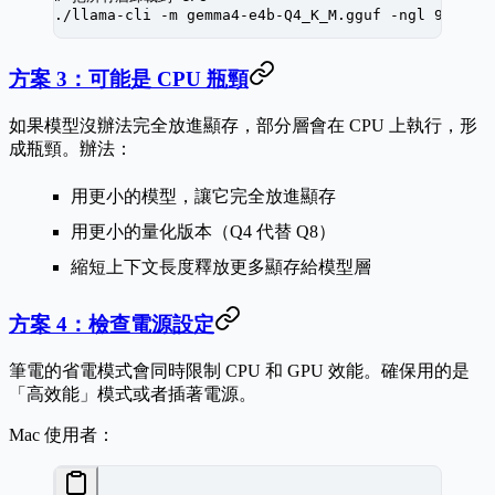
./llama-cli
 -m
 gemma4-e4b-Q4_K_M.gguf
 -ngl
 999
方案 3：可能是 CPU 瓶頸
如果模型沒辦法完全放進顯存，部分層會在 CPU 上執行，形
成瓶頸。辦法：
用更小的模型，讓它完全放進顯存
用更小的量化版本（Q4 代替 Q8）
縮短上下文長度釋放更多顯存給模型層
方案 4：檢查電源設定
筆電的省電模式會同時限制 CPU 和 GPU 效能。確保用的是
「高效能」模式或者插著電源。
Mac 使用者：