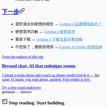
下一步
選對適合你硬體的模型
→
Gemma 4 該選哪個版本？
硬體需求詳解
→
Gemma 4 硬體需求
重新下載
→
Gemma 4 下載安裝完整攻略
不想裝了，瀏覽器裡用
→
Google AI Studio 使用指南
From the makers of this site
Beyond chat: AI that redesigns rooms
Upload a room photo and watch an image model restyle it — the
same AI magic you read about, applied. First render is free.
Try a free room makeover
gemma4 — interact
Stop reading. Start building.