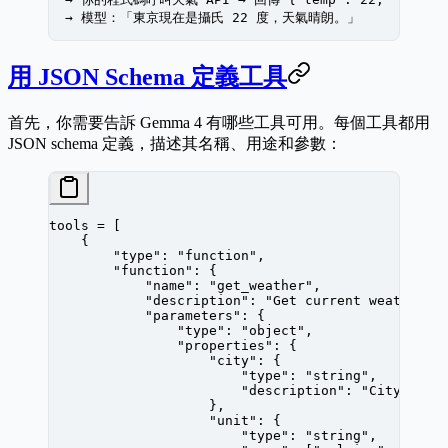
  → 模型：「東京現在是攝氏 22 度，天氣晴朗。」
用 JSON Schema 定義工具
首先，你需要告訴 Gemma 4 有哪些工具可用。每個工具都用
JSON schema 定義，描述其名稱、用途和參數：
tools 
=
 [
    {
        "type"
: 
"function"
,
        "function"
: {
            "name"
: 
"get_weather"
,
            "description"
: 
"Get current weather f
            "parameters"
: {
                "type"
: 
"object"
,
                "properties"
: {
                    "city"
: {
                        "type"
: 
"string"
,
                        "description"
: 
"City name
                    },
                    "unit"
: {
                        "type"
: 
"string"
,