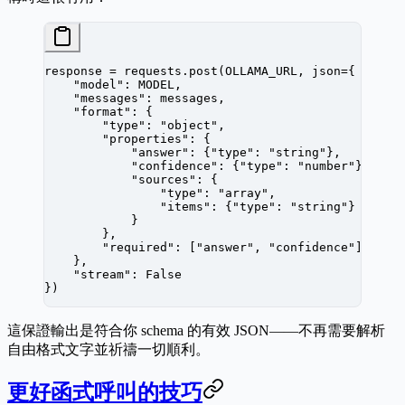
response 
=
 requests.post(
OLLAMA_URL
, 
json
=
{
    "model"
: 
MODEL
,
    "messages"
: messages,
    "format"
: {
        "type"
: 
"object"
,
        "properties"
: {
            "answer"
: {
"type"
: 
"string"
},
            "confidence"
: {
"type"
: 
"number"
},
            "sources"
: {
                "type"
: 
"array"
,
                "items"
: {
"type"
: 
"string"
}
            }
        },
        "required"
: [
"answer"
, 
"confidence"
]
    },
    "stream"
: 
False
})
這保證輸出是符合你 schema 的有效 JSON——不再需要解析
自由格式文字並祈禱一切順利。
更好函式呼叫的技巧