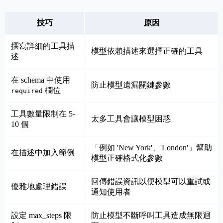
技巧
原因
撰寫詳細的工具描
模型依賴描述來選擇正確的工具
述
在 schema 中使用
防止模型遺漏關鍵參數
欄位
required
工具數量限制在 5-
太多工具會讓模型困惑
10 個
「例如 'New York'、'London'」幫助
在描述中加入範例
模型正確格式化參數
回傳錯誤資訊以便模型可以重試或
優雅地處理錯誤
通知使用者
設定 max_steps 限
防止模型不斷呼叫工具造成無限迴