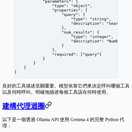
            "parameters"
: {
                "type"
: 
"object"
,
                "properties"
: {
                    "query"
: {
                        "type"
: 
"string"
,
                        "description"
: 
"Search qu
                    },
                    "num_results"
: {
                        "type"
: 
"integer"
,
                        "description"
: 
"Number of
                    }
                },
                "required"
: [
"query"
]
            }
        }
    }
]
良好的工具描述至關重要。模型依靠它們來決定呼叫哪個工具
以及何時呼叫。明確地描述每個工具該在何時使用。
建構代理迴圈
以下是一個透過 Ollama API 使用 Gemma 4 的完整 Python 代
理：