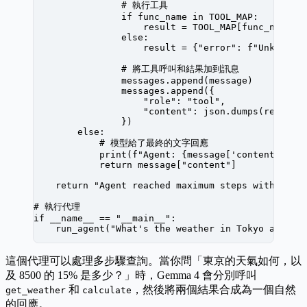
                # 執行工具
                if
 func_name 
in
 TOOL_MAP
:
                    result 
=
 TOOL_MAP
[func_name](
                else
:
                    result 
=
 {
"error"
: 
f
"Unknown 
                # 將工具呼叫和結果加到訊息
                messages.append(message)
                messages.append({
                    "role"
: 
"tool"
,
                    "content"
: json.dumps(result)
                })
        else
:
            # 模型給了最終的文字回應
            print
(
f
"Agent: 
{
message[
'content'
]
}
"
)
            return
 message[
"content"
]
    return
 "Agent reached maximum steps without c
# 執行代理
if
 __name__
 ==
 "__main__"
:
    run_agent(
"What's the weather in Tokyo and wh
這個代理可以處理多步驟查詢。當你問「東京的天氣如何，以
及 8500 的 15% 是多少？」時，Gemma 4 會分別呼叫
和
，然後將兩個結果合成為一個自然
get_weather
calculate
的回應。