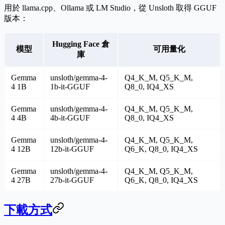
用於 llama.cpp、Ollama 或 LM Studio，從 Unsloth 取得 GGUF
版本：
Hugging Face 倉
模型
可用量化
庫
Gemma
unsloth/gemma-4-
Q4_K_M, Q5_K_M,
4 1B
1b-it-GGUF
Q8_0, IQ4_XS
Gemma
unsloth/gemma-4-
Q4_K_M, Q5_K_M,
4 4B
4b-it-GGUF
Q8_0, IQ4_XS
Gemma
unsloth/gemma-4-
Q4_K_M, Q5_K_M,
4 12B
12b-it-GGUF
Q6_K, Q8_0, IQ4_XS
Gemma
unsloth/gemma-4-
Q4_K_M, Q5_K_M,
4 27B
27b-it-GGUF
Q6_K, Q8_0, IQ4_XS
下載方式