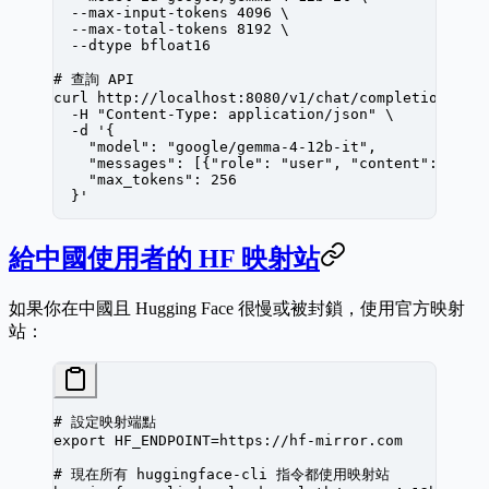
  --max-input-tokens
 4096
 \
  --max-total-tokens
 8192
 \
  --dtype
 bfloat16
# 查詢 API
curl
 http://localhost:8080/v1/chat/completions
 \
  -H
 "Content-Type: application/json"
 \
  -d
 '{
    "model": "google/gemma-4-12b-it",
    "messages": [{"role": "user", "content": "Hel
    "max_tokens": 256
  }'
給中國使用者的 HF 映射站
如果你在中國且 Hugging Face 很慢或被封鎖，使用官方映射
站：
# 設定映射端點
export
 HF_ENDPOINT
=
https://hf-mirror.com
# 現在所有 huggingface-cli 指令都使用映射站