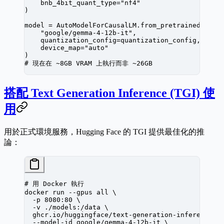
    bnb_4bit_quant_type
=
"nf4"
)
model 
=
 AutoModelForCausalLM.from_pretrained(
    "google/gemma-4-12b-it"
,
    quantization_config
=
quantization_config,
    device_map
=
"auto"
)
# 現在在 ~8GB VRAM 上執行而非 ~26GB
搭配 Text Generation Inference (TGI) 使
用
用於正式環境服務，Hugging Face 的 TGI 提供最佳化的推
論：
# 用 Docker 執行
docker
 run
 --gpus
 all
 \
  -p
 8080:80
 \
  -v
 ./models:/data
 \
  ghcr.io/huggingface/text-generation-inference:l
  --model-id
 google/gemma-4-12b-it
 \