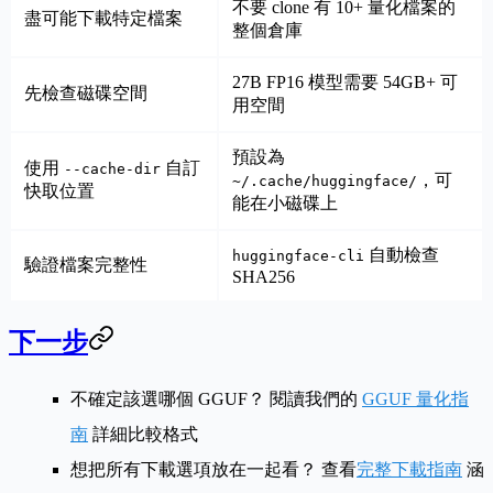
不要 clone 有 10+ 量化檔案的
盡可能下載特定檔案
整個倉庫
27B FP16 模型需要 54GB+ 可
先檢查磁碟空間
用空間
預設為
使用
自訂
--cache-dir
，可
~/.cache/huggingface/
快取位置
能在小磁碟上
自動檢查
huggingface-cli
驗證檔案完整性
SHA256
下一步
不確定該選哪個 GGUF？
閱讀我們的
GGUF 量化指
南
詳細比較格式
想把所有下載選項放在一起看？
查看
完整下載指南
涵