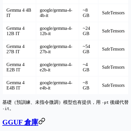
Gemma 4 4B
google/gemma-4-
~8
SafeTensors
IT
4b-it
GB
Gemma 4
google/gemma-4-
~24
SafeTensors
12B IT
12b-it
GB
Gemma 4
google/gemma-4-
~54
SafeTensors
27B IT
27b-it
GB
Gemma 4
google/gemma-4-
~4
SafeTensors
E2B IT
e2b-it
GB
Gemma 4
google/gemma-4-
~8
SafeTensors
E4B IT
e4b-it
GB
基礎（預訓練、未指令微調）模型也有提供，用
後綴代替
-pt
。
-it
GGUF 倉庫