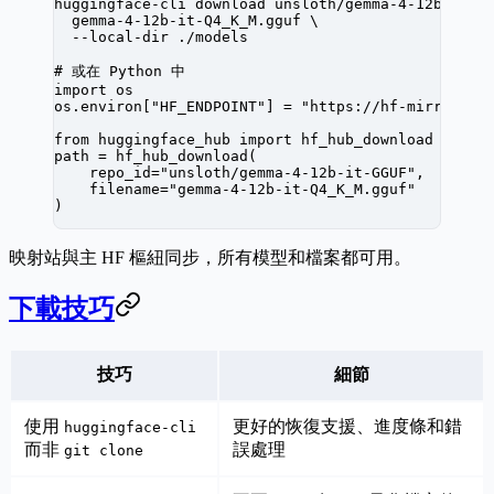
huggingface-cli
 download
 unsloth/gemma-4-12b-it-G
  gemma-4-12b-it-Q4_K_M.gguf
 \
  --local-dir
 ./models
# 或在 Python 中
import
 os
os.environ[
"HF_ENDPOINT"
]
 =
 "https://hf-mirror.co
from
 huggingface_hub
 import
 hf_hub_download
path
 =
 hf_hub_download
(
    repo_id
=
"unsloth/gemma-4-12b-it-GGUF",
    filename
=
"gemma-4-12b-it-Q4_K_M.gguf"
)
映射站與主 HF 樞紐同步，所有模型和檔案都可用。
下載技巧
技巧
細節
使用
更好的恢復支援、進度條和錯
huggingface-cli
而非
誤處理
git clone