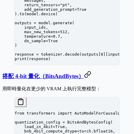
    messages,
    return_tensors
=
"pt"
,
    add_generation_prompt
=
True
).to(model.device)
outputs 
=
 model.generate(
    input_ids,
    max_new_tokens
=
512
,
    temperature
=
0.7
,
    do_sample
=
True
)
response 
=
 tokenizer.decode(outputs[
0
][input_ids.
print
(response)
搭配 4-bit 量化（BitsAndBytes）
用即時量化在更少的 VRAM 上執行完整模型：
from
 transformers 
import
 AutoModelForCausalLM, Bi
quantization_config 
=
 BitsAndBytesConfig(
    load_in_4bit
=
True
,
    bnb_4bit_compute_dtype
=
torch.bfloat16,