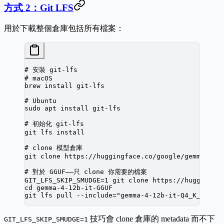
方式 2：Git LFS
用於下載整個倉庫包括所有檔案：
# 安裝 git-lfs
# macOS
brew
 install
 git-lfs
# Ubuntu
sudo
 apt
 install
 git-lfs
# 初始化 git-lfs
git
 lfs
 install
# clone 模型倉庫
git
 clone
 https://huggingface.co/google/gemma-4-1
# 對於 GGUF——只 clone 你需要的檔案
GIT_LFS_SKIP_SMUDGE
=
1
 git
 clone
 https://huggingfa
cd
 gemma-4-12b-it-GGUF
git
 lfs
 pull
 --include=
"gemma-4-12b-it-Q4_K_M.ggu
技巧會 clone 倉庫的 metadata 而不下
GIT_LFS_SKIP_SMUDGE=1