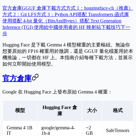
官方倉庫
GGUF 倉庫
下載方式
方式 1：huggingface-cli（推薦）
方式 2：Git LFS
方式 3：Python API
搭配 Transformers 函式庫
使用
搭配 4-bit 量化（BitsAndBytes）
搭配 Text Generation
Inference (TGI) 使用
給中國使用者的 HF 映射站
下載技巧
下一
步
Hugging Face 是下載 Gemma 4 模型權重的主要樞紐。無論你
想要原始的 FP16 權重用於微調，還是 GGUF 量化檔案用於本
機推論，一切都在 HF 上。本指南介紹每種下載方法，並展示
如何立即開始使用模型。
官方倉庫
Google 在 Hugging Face 上發布原始 Gemma 4 權重：
Hugging Face 倉
模型
大小
格式
庫
Gemma 4 1B
google/gemma-4-
~2
SafeTensors
IT
1b-it
GB