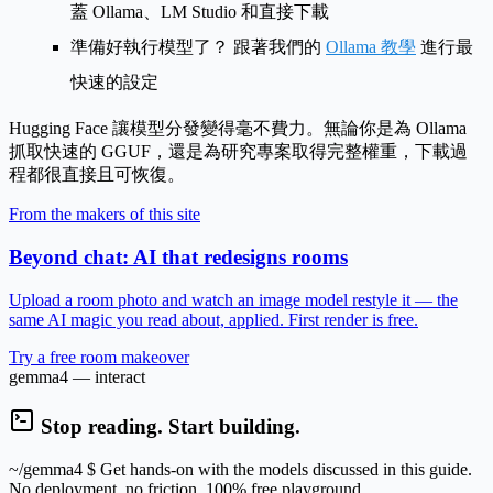
蓋 Ollama、LM Studio 和直接下載
準備好執行模型了？
跟著我們的
Ollama 教學
進行最
快速的設定
Hugging Face 讓模型分發變得毫不費力。無論你是為 Ollama
抓取快速的 GGUF，還是為研究專案取得完整權重，下載過
程都很直接且可恢復。
From the makers of this site
Beyond chat: AI that redesigns rooms
Upload a room photo and watch an image model restyle it — the
same AI magic you read about, applied. First render is free.
Try a free room makeover
gemma4 — interact
Stop reading. Start building.
~/gemma4
$ Get hands-on with the models discussed in this guide.
No deployment, no friction, 100% free playground.