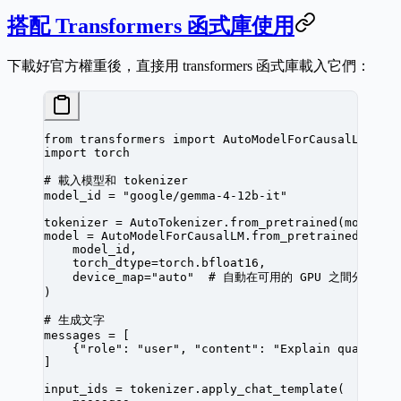
搭配 Transformers 函式庫使用
下載好官方權重後，直接用 transformers 函式庫載入它們：
from
 transformers 
import
 AutoModelForCausalLM, Au
import
 torch
# 載入模型和 tokenizer
model_id 
=
 "google/gemma-4-12b-it"
tokenizer 
=
 AutoTokenizer.from_pretrained(model_i
model 
=
 AutoModelForCausalLM.from_pretrained(
    model_id,
    torch_dtype
=
torch.bfloat16,
    device_map
=
"auto"
  # 自動在可用的 GPU 之間分配
)
# 生成文字
messages 
=
 [
    {
"role"
: 
"user"
, 
"content"
: 
"Explain quantum 
]
input_ids 
=
 tokenizer.apply_chat_template(