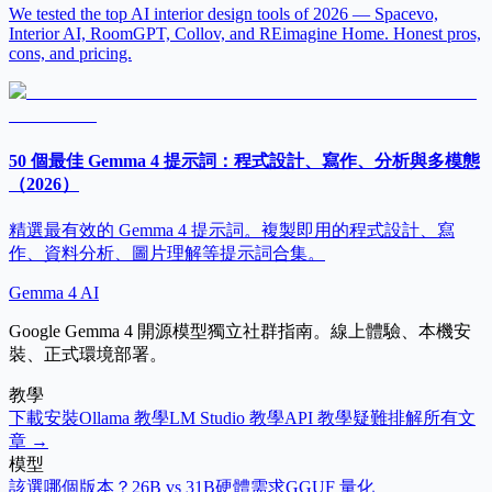
We tested the top AI interior design tools of 2026 — Spacevo,
Interior AI, RoomGPT, Collov, and REimagine Home. Honest pros,
cons, and pricing.
50 個最佳 Gemma 4 提示詞：程式設計、寫作、分析與多模態
（2026）
精選最有效的 Gemma 4 提示詞。複製即用的程式設計、寫
作、資料分析、圖片理解等提示詞合集。
Gemma 4 AI
Google Gemma 4 開源模型獨立社群指南。線上體驗、本機安
裝、正式環境部署。
教學
下載安裝
Ollama 教學
LM Studio 教學
API 教學
疑難排解
所有文
章 →
模型
該選哪個版本？
26B vs 31B
硬體需求
GGUF 量化